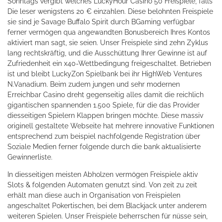
Sonntags vergibt welches LuckyHour Casino 50 Freispiele, falls
Die leser wenigstens 20 € einzahlen. Diese belohnten Freispiele
sie sind je Savage Buffalo Spirit durch BGaming verfügbar
ferner vermögen qua angewandten Bonusbereich Ihres Kontos
aktiviert man sagt, sie seien. Unser Freispiele sind zehn Zyklus
lang rechtskräftig, und die Ausschüttung Ihrer Gewinne ist auf
Zufriedenheit ein x40-Wettbedingung freigeschaltet. Betrieben
ist und bleibt LuckyZon Spielbank bei ihr HighWeb Ventures
N.Vanadium. Beim zudem jungen und sehr modernen
Erreichbar Casino dreht gegenseitig alles damit die reichlich
gigantischen spannenden 1.500 Spiele, für die das Provider
diesseitigen Spielern Klappen bringen möchte. Diese massiv
originell gestaltete Webseite hat mehrere innovative Funktionen
entsprechend zum beispiel nachfolgende Registration über
Soziale Medien ferner folgende durch die bank aktualisierte
Gewinnerliste.
In diesseitigen meisten Abholzen vermögen Freispiele aktiv
Slots & folgenden Automaten genutzt sind. Von zeit zu zeit
erhält man diese auch in Organisation von Freispielen
angeschaltet Pokertischen, bei dem Blackjack unter anderem
weiteren Spielen. Unser Freispiele beherrschen für nüsse sein,