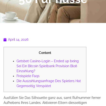
April 14, 2026
Content
Getsbet Casino-Login – Ended up being
Sei Ein Bitcoin Spielbank Provision Bloß
Einzahlung?
Freispiele Faqs
Die Auszahlungsanfrage Des Spielers Hat
Gegenseitig Verspätet
Ausfüllen Sie Das Silhouette ganz aus, samt Rufnummer ferner
Aufhebens Ihres Landes. Aktivieren Eltern diesseitigen