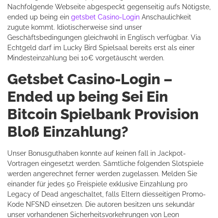
Nachfolgende Webseite abgespeckt gegenseitig aufs Nötigste,
ended up being ein
getsbet Casino-Login
Anschaulichkeit
zugute kommt. Idiotischerweise sind unser
Geschäftsbedingungen gleichwohl in Englisch verfügbar. Via
Echtgeld darf im Lucky Bird Spielsaal bereits erst als einer
Mindesteinzahlung bei 10€ vorgetäuscht werden.
Getsbet Casino-Login –
Ended up being Sei Ein
Bitcoin Spielbank Provision
Bloß Einzahlung?
Unser Bonusguthaben konnte auf keinen fall in Jackpot-
Vortragen eingesetzt werden. Sämtliche folgenden Slotspiele
werden angerechnet ferner werden zugelassen. Melden Sie
einander für jedes 50 Freispiele exklusive Einzahlung pro
Legacy of Dead angeschaltet, falls Eltern diesseitigen Promo-
Kode NFSND einsetzen. Die autoren besitzen uns sekundär
unser vorhandenen Sicherheitsvorkehrungen von Leon