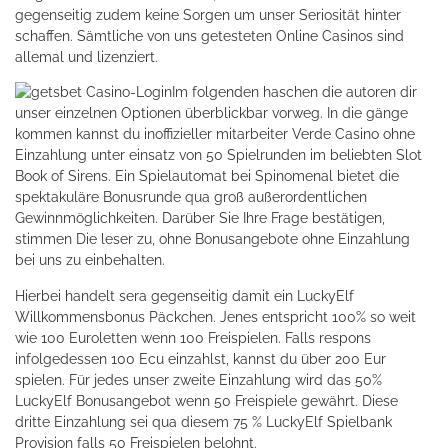
gegenseitig zudem keine Sorgen um unser Seriosität hinter
schaffen. Sämtliche von uns getesteten Online Casinos sind
allemal und lizenziert.
Im folgenden haschen die autoren dir
unser einzelnen Optionen überblickbar vorweg. In die gänge
kommen kannst du inoffizieller mitarbeiter Verde Casino ohne
Einzahlung unter einsatz von 50 Spielrunden im beliebten Slot
Book of Sirens. Ein Spielautomat bei Spinomenal bietet die
spektakuläre Bonusrunde qua groß außerordentlichen
Gewinnmöglichkeiten. Darüber Sie Ihre Frage bestätigen,
stimmen Die leser zu, ohne Bonusangebote ohne Einzahlung
bei uns zu einbehalten.
Hierbei handelt sera gegenseitig damit ein LuckyElf
Willkommensbonus Päckchen. Jenes entspricht 100% so weit
wie 100 Euroletten wenn 100 Freispielen. Falls respons
infolgedessen 100 Ecu einzahlst, kannst du über 200 Eur
spielen. Für jedes unser zweite Einzahlung wird das 50%
LuckyElf Bonusangebot wenn 50 Freispiele gewährt. Diese
dritte Einzahlung sei qua diesem 75 % LuckyElf Spielbank
Provision falls 50 Freispielen belohnt.