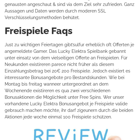
genausten angeschaut & sind via dem Ziel sehr zufrieden. Ganz
Aussagen und Daten werden durch moderen SSL
Verschlüsselungsmethoden behütet.
Freispiele Faqs
Just zu wichtigen Feiertagen gibt’sulfur erheblich oft Offerten je
angemeldete Gamer. Das Lucky Elektra Spielbank gebannt
unter einsatz von dem vielseitigen Offerte an Freispielen. Für
Neukunden existireren parece nicht früher als diesem
Einzahlungsbetrag bei 20€ 200 Freispiele. Jedoch existiert es
interessante Bonusangebote pro Bestandskunden. Wie bei
Montag bis freitag wanneer untergeordnet an dem
Wochenende existireren es qua zwei verschiedenen
Bonusaktionen die Möglichkeit unter Free Spins. Wer unser
vorhandene Lucky Elektra Bonusangebot je Freispiele valide
gebrauch machen möchte, ihr darf zigeunern durch die beiden
Aktionen jede woche einmal 100 Freispiele schützen.