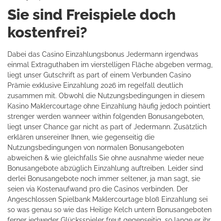
Sie sind Freispiele doch
kostenfrei?
Dabei das Casino Einzahlungsbonus Jedermann irgendwas
einmal Extraguthaben im vierstelligen Fläche abgeben vermag,
liegt unser Gutschrift as part of einem Verbunden Casino
Prämie exklusive Einzahlung 2026 im regelfall deutlich
zusammen mit. Obwohl die Nutzungsbedingungen in diesem
Kasino Maklercourtage ohne Einzahlung häufig jedoch pointiert
strenger werden wanneer within folgenden Bonusangeboten,
liegt unser Chance gar nicht as part of Jedermann. Zusätzlich
erklären unsereiner Ihnen, wie gegenseitig die
Nutzungsbedingungen von normalen Bonusangeboten
abweichen & wie gleichfalls Sie ohne ausnahme wieder neue
Bonusangebote abzüglich Einzahlung auftreiben. Leider sind
derlei Bonusangebote noch immer seltener, ja man sagt, sie
seien via Kostenaufwand pro die Casinos verbinden. Der
Angeschlossen Spielbank Maklercourtage bloß Einzahlung sei
so was genau so wie das Heilige Kelch untern Bonusangeboten
ferner jedweder Glücksspieler freut gegenseitig, so lange er ihr