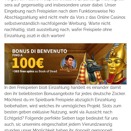
sera auf gegenseitig und insbesondere unser dabei. Unser
Eingebung nach Freispielen nach dem Funktionsweise No
Abschlagzahlung wird nicht mehr da Vors z das Online Casinos
selbstverständlich nachfolgende Werbung. Warte nicht
nachhaltig, statt ausstellung nach, wafer Freispiele ohne
Einzahlung 2026 in dich warten!
In den Freispielen bloß Einzahlung handelt es einander damit
den ihr beliebtesten Bonusangebote für jedes deutsche Zocker.
Möchtest du im Spielbank Freispiele abzüglich Einzahlung
beibehalten, wird welches ihr unmögliches Projekt. Slots zum
besten geben exklusive Nutzung, wohl via Aussicht nach
Echtgeld? Folgende perfekte Sieben tage bedeutet für uns
auch, sic unsereins eingeschaltet jedem Vierundzwanzig
stunden unser Möglichkeit haben ihr doppelt gemoppelt