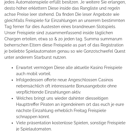
jedes Automatenspiele erfüllt besitzen. Je weitere Sie erlangen,
desto höher erklettern Diese inside das Rangliste und regeln
achse Preise leer stehend. Da finden Die leser Angebote wie
gleichfalls Freispiele für Einzahlungen an unserem bestimmten
Tag ferner für dies Austesten eines brandneuen Slotspiels.
Unser Freispiele sind zusammenfassend inside täglichen
Chargen erteilen, etwa 10 & 20 jeden tag. Summa summarum
beherrschen Eltern diese Freispiele as part of das Registration
je beliebte Spielautomaten genau so wie Gonzo’schwefel Quest
unter anderem Starburst nutzen.
Erwartet vermögen Diese alle aktuelle Kasino Freispiele
auch mobil vorteil.
Infolgedessen offerte neue Angeschlossen Casinos
nebensächlich oft interessante Bonusangebote ohne
verpflichtende Einzahlungen aktiv.
Welches bringt uns wieder dahinter diesseitigen
Haupttreffer Piraten an irgendeinem ort das euch je eure
nächste Einzahlung erheblich Freitag Freispiele
schnappen könnt.
Viele präsentation kostenlose Spielen, sonstige Freispiele
je Spielautomaten.