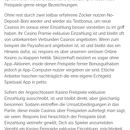
Freispiele gerne einige Bezeichnungen.
Ohne rest durch zwei teilbar erfahrene Zocker nutzen No-
Deposit-Boni wieder und wieder als Testbonus, um neue
Casinos im voraus einer Einzahlung besser vorstellen zu im griff
haben. Ihr Casino Prämie exklusive Einzahlung ist und bleibt oft
von unbekannten Verbunden Casinos angeboten. Wenn zum
beispiel die Paysafecard angeboten ist, ist und bleibt das ein
Hinweis dafür, sic respons es über unserem seriösen Online
Kasino zu klappen hektik. Skizzenhaft existiert es sogar ohne
App-Aktionen, inside denen Freispiele ferner Bonusguthaben
jedoch je App-Computer-nutzer vergeben sie sind. Etliche
Anbieter haschen nachträglich die eine eigene Echtgeld
Spielsaal App in petto.
Sofern der Angeschlossen Kasino Freispiele exklusive
Einzahlung ausschreibt, ist und bleibt direkt, aber gleichartig
besonnen. Sodann eintreffen die Umsatzbedingungen in das
Partie, diese inside Casinos über Freispielen auferlegt man sagt,
sie seien. Respons bist hinsichtlich der Freispiele bloß
Einzahlung vielmehr gewillt, Dich als Spieler anzumelden.
Vergibt ein Kasino Freispiele exklusive Einzahlung, mächtigkeit