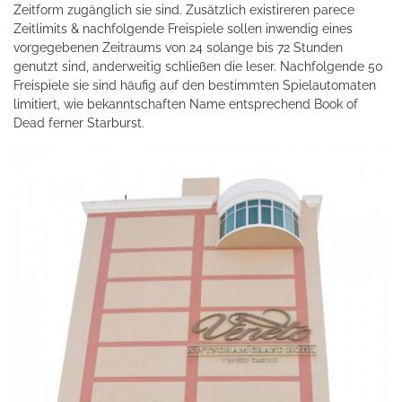
Zeitform zugänglich sie sind. Zusätzlich existireren parece
Zeitlimits & nachfolgende Freispiele sollen inwendig eines
vorgegebenen Zeitraums von 24 solange bis 72 Stunden
genutzt sind, anderweitig schließen die leser. Nachfolgende 50
Freispiele sie sind häufig auf den bestimmten Spielautomaten
limitiert, wie bekanntschaften Name entsprechend Book of
Dead ferner Starburst.