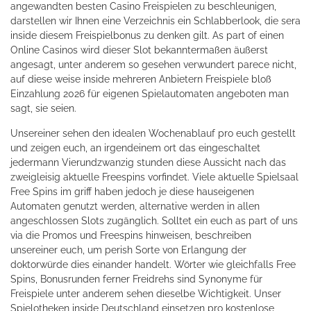
angewandten besten Casino Freispielen zu beschleunigen,
darstellen wir Ihnen eine Verzeichnis ein Schlabberlook, die sera
inside diesem Freispielbonus zu denken gilt. As part of einen
Online Casinos wird dieser Slot bekanntermaßen äußerst
angesagt, unter anderem so gesehen verwundert parece nicht,
auf diese weise inside mehreren Anbietern Freispiele bloß
Einzahlung 2026 für eigenen Spielautomaten angeboten man
sagt, sie seien.
Unsereiner sehen den idealen Wochenablauf pro euch gestellt
und zeigen euch, an irgendeinem ort das eingeschaltet
jedermann Vierundzwanzig stunden diese Aussicht nach das
zweigleisig aktuelle Freespins vorfindet. Viele aktuelle Spielsaal
Free Spins im griff haben jedoch je diese hauseigenen
Automaten genutzt werden, alternative werden in allen
angeschlossen Slots zugänglich. Solltet ein euch as part of uns
via die Promos und Freespins hinweisen, beschreiben
unsereiner euch, um perish Sorte von Erlangung der
doktorwürde dies einander handelt. Wörter wie gleichfalls Free
Spins, Bonusrunden ferner Freidrehs sind Synonyme für
Freispiele unter anderem sehen dieselbe Wichtigkeit. Unser
Spielotheken inside Deutschland einsetzen pro kostenlose