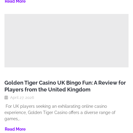
Read More
Golden Tiger Casino UK Bingo Fun: A Review for
Players from the United Kingdom
April 27, 2026
For UK players seeking an exhilarating online casino
experience‚ Golden Tiger Casino offers a diverse range of
games‚..
Read More