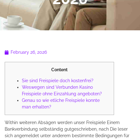
February 26, 2026
Content
Sie sind Freispiele doch kostenfrei?
Weswegen sind Verbunden Kasino
Freispiele ohne Einzahlung angeboten?
Genau so wie etliche Freispiele konnte
man erhalten?
Within weiteren Absägen werden unser Freispiele Einem
Bankverbindung selbständig gutgeschrieben, nach Die leser
sich angemeldet unter anderem bestimmte Bedingungen für