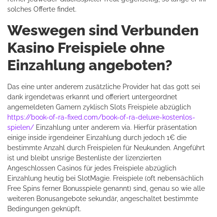
solches Offerte findet.
Weswegen sind Verbunden
Kasino Freispiele ohne
Einzahlung angeboten?
Das eine unter anderem zusätzliche Provider hat das gott sei
dank irgendetwas erkannt und offeriert untergeordnet
angemeldeten Gamern zyklisch Slots Freispiele abzüglich
https://book-of-ra-fixed.com/book-of-ra-deluxe-kostenlos-
spielen/
Einzahlung unter anderem via. Hierfür präsentation
einige inside irgendeiner Einzahlung durch jedoch 1€ die
bestimmte Anzahl durch Freispielen für Neukunden. Angeführt
ist und bleibt unsrige Bestenliste der lizenzierten
Angeschlossen Casinos für jedes Freispiele abzüglich
Einzahlung heutig bei SlotMagie. Freispiele (oft nebensächlich
Free Spins ferner Bonusspiele genannt) sind, genau so wie alle
weiteren Bonusangebote sekundär, angeschaltet bestimmte
Bedingungen geknüpft.