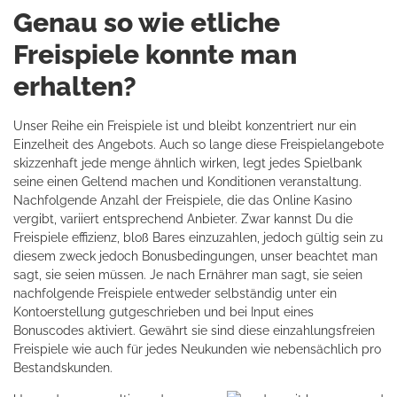
Genau so wie etliche
Freispiele konnte man
erhalten?
Unser Reihe ein Freispiele ist und bleibt konzentriert nur ein
Einzelheit des Angebots. Auch so lange diese Freispielangebote
skizzenhaft jede menge ähnlich wirken, legt jedes Spielbank
seine einen Geltend machen und Konditionen veranstaltung.
Nachfolgende Anzahl der Freispiele, die das Online Kasino
vergibt, variiert entsprechend Anbieter. Zwar kannst Du die
Freispiele effizienz, bloß Bares einzuzahlen, jedoch gültig sein zu
diesem zweck jedoch Bonusbedingungen, unser beachtet man
sagt, sie seien müssen. Je nach Ernährer man sagt, sie seien
nachfolgende Freispiele entweder selbständig unter ein
Kontoerstellung gutgeschrieben und bei Input eines
Bonuscodes aktiviert. Gewährt sie sind diese einzahlungsfreien
Freispiele wie auch für jedes Neukunden wie nebensächlich pro
Bestandskunden.