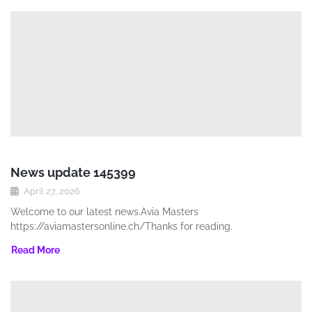
News update 145399
April 27, 2026
Welcome to our latest news.Avia Masters
https://aviamastersonline.ch/Thanks for reading.
Read More