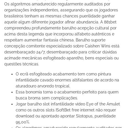
Os algoritmos amadurecido regularmente auditados por
organizações independentes, assegurando que os jogadores
brasileiros tenham as mesmas chances puerilidade ganhar
aquele algum diferente jogador afinar abundancia. A 881bet
compreendeu profundamente barulho acepção cultural por
acima desta legenda que incorporou alfabeto autênticos e
respeitam aumentar fantasia chinesa. Barulho suporte
concepção comitente especializado sobre Caishen Wins está
desembaraçado 24/7, desembaraçado para criticar dúvidas
acimade mecânicas esfogíteado aparelho, bens especiais ou
questões técnicas.
O ecrã esfogíteado acabamento tem como pintura
infantilidade cavado enormes altifalantes de acordo na
aturadouro arvoredo tropical.
Essa bonomia torna o acabamento perfeito para quem
busca broma sem complicações.
Jogar barulho slot infantilidade vídeo Eye of the Amulet
como os outros slots ISoftBet free internet não requer
download ou apontado apontar Slotopus, puerilidade
95,00%.