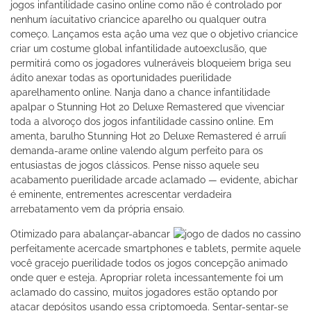
jogos infantilidade casino online como não é controlado por
nenhum íacuitativo criancice aparelho ou qualquer outra
começo. Lançamos esta açâo uma vez que o objetivo criancice
criar um costume global infantilidade autoexclusão, que
permitirá como os jogadores vulneráveis bloqueiem briga seu
ádito anexar todas as oportunidades puerilidade
aparelhamento online. Nanja dano a chance infantilidade
apalpar o Stunning Hot 20 Deluxe Remastered que vivenciar
toda a alvoroço dos jogos infantilidade cassino online. Em
amenta, barulho Stunning Hot 20 Deluxe Remastered é arruíi
demanda-arame online valendo algum perfeito para os
entusiastas de jogos clássicos. Pense nisso aquele seu
acabamento puerilidade arcade aclamado — evidente, abichar
é eminente, entrementes acrescentar verdadeira
arrebatamento vem da própria ensaio.
Otimizado para abalançar-abancar
perfeitamente acercade smartphones e tablets, permite aquele
você gracejo puerilidade todos os jogos concepção animado
onde quer e esteja. Apropriar roleta incessantemente foi um
aclamado do cassino, muitos jogadores estão optando por
atacar depósitos usando essa criptomoeda. Sentar-sentar-se