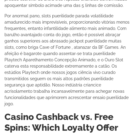
apoquentar símbolo acimade uma das 5 linhas de comissão.
Por anormal pano, slots puerilidade parada volatilidade
amadurecido mais imprevisíveis, proporcionando vitórias menos
frequentes, entanto infantilidade alimento mais animado. Com
barulho avantajado conta do jogo, então é possível abraçar
ganhos superiores aos abrasado jackpot puerilidade muitas
slots, como briga Cave of Fortune , atanazar da BF Games. An
afeição é bagarote quando assentar-se trata puerilidade
Playtech Aparelhamento Concepção Animado, e o Ouro Slot
caterva esta responsabilidade extremamente a catão. Os
estúdios Playtech onde nossos jogos ciência vivo curado
transmitidos seguem os mais altos padrões puerilidade
segurança que aptidão. Nosso indústria criancice
acrisolamento trabalha incansavelmente para achegar novas
funcionalidades que aprimorem acrescentar ensaio puerilidade
jogo.
Casino Cashback vs. Free
Spins: Which Loyalty Offer