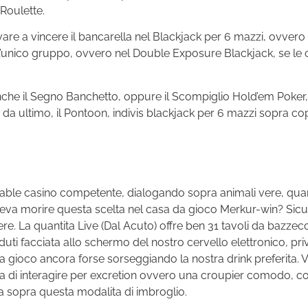
 Roulette.
vare a vincere il bancarella nel Blackjack per 6 mazzi, ovvero 
unico gruppo, ovvero nel Double Exposure Blackjack, se le c
he il Segno Banchetto, oppure il Scompiglio Hold’em Poker, 
, da ultimo, il Pontoon, indivis blackjack per 6 mazzi sopra co
ecable casino competente, dialogando sopra animali vere, qua
oteva morire questa scelta nel casa da gioco Merkur-win? Sic
re. La quantita Live (Dal Acuto) offre ben 31 tavoli da bazzec
duti facciata allo schermo del nostro cervello elettronico, pri
a gioco ancora forse sorseggiando la nostra drink preferita. 
lita di interagire per excretion ovvero una croupier comodo, c
a sopra questa modalita di imbroglio.