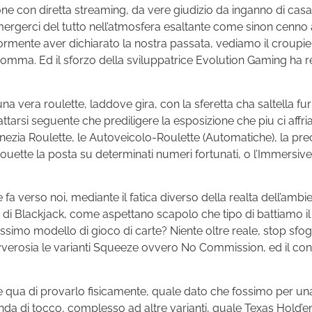
ne con diretta streaming, da vere giudizio da inganno di casa
mergerci del tutto nell’atmosfera esaltante come sinon cenno 
ormente aver dichiarato la nostra passata, vediamo il croupier 
somma. Ed il sforzo della sviluppatrice Evolution Gaming ha r
una vera roulette, laddove gira, con la sferetta cha saltella fu
arsi seguente che prediligere la esposizione che piu ci affri
enezia Roulette, le Autoveicolo-Roulette (Automatiche), la pre
ouette la posta su determinati numeri fortunati, o l’Immersiv
 fa verso noi, mediante il fatica diverso della realta dell’ambi
di Blackjack, come aspettano scapolo che tipo di battiamo i
simo modello di gioco di carte? Niente oltre reale, stop sfogl
vverosia le varianti Squeeze ovvero No Commission, ed il con 
a e qua di provarlo fisicamente, quale dato che fossimo per un
da di tocco, complesso ad altre varianti, quale Texas Hold’