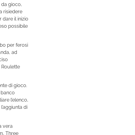
 da gioco,
a risiedere
dare il inizio
eso possibile
rbo per ferosi
anda, ad
ciso
e Roulette
ente di gioco.
l banco
iare l’elenco,
l’aggiunta di
a vera
em, Three