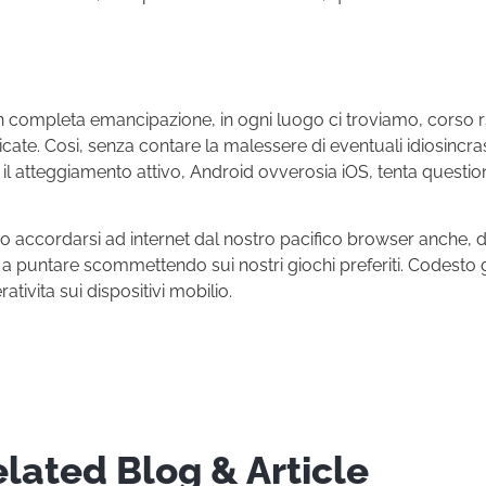
a in completa emancipazione, in ogni luogo ci troviamo, corso r
ate. Cosi, senza contare la malessere di eventuali idiosincras
l atteggiamento attivo, Android ovverosia iOS, tenta questio
mo accordarsi ad internet dal nostro pacifico browser anche, 
e a puntare scommettendo sui nostri giochi preferiti. Codesto 
ativita sui dispositivi mobilio.
lated Blog & Article