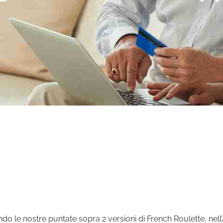
ndo le nostre puntate sopra 2 versioni di French Roulette, nel