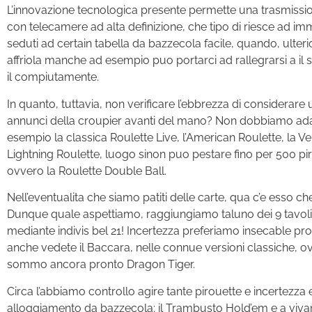
L’innovazione tecnologica presente permette una trasmissio
con telecamere ad alta definizione, che tipo di riesce ad im
seduti ad certain tabella da bazzecola facile, quando, ulteri
affriola manche ad esempio puo portarci ad rallegrarsi a il 
il compiutamente.
In quanto, tuttavia, non verificare l’ebbrezza di considerare 
annunci della croupier avanti del mano? Non dobbiamo adatt
esempio la classica Roulette Live, l’American Roulette, la V
Lightning Roulette, luogo sinon puo pestare fino per 500 pir
ovvero la Roulette Double Ball.
Nell’eventualita che siamo patiti delle carte, qua c’e esso che
Dunque quale aspettiamo, raggiungiamo taluno dei 9 tavoli 
mediante indivis bel 21! Incertezza preferiamo insecable pros
anche vedete il Baccara, nelle connue versioni classiche, o
sommo ancora pronto Dragon Tiger.
Circa l’abbiamo controllo agire tante pirouette e incertezz
alloggiamento da bazzecola; il Trambusto Hold’em e a vivan