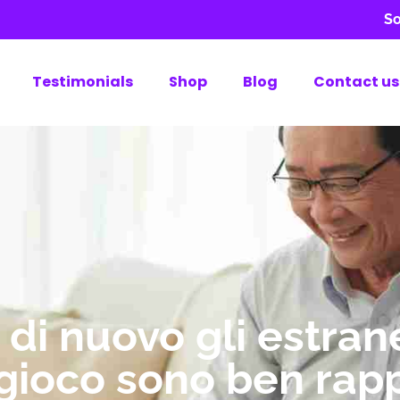
So
Testimonials
Shop
Blog
Contact us
 di nuovo gli estran
 gioco sono ben rap