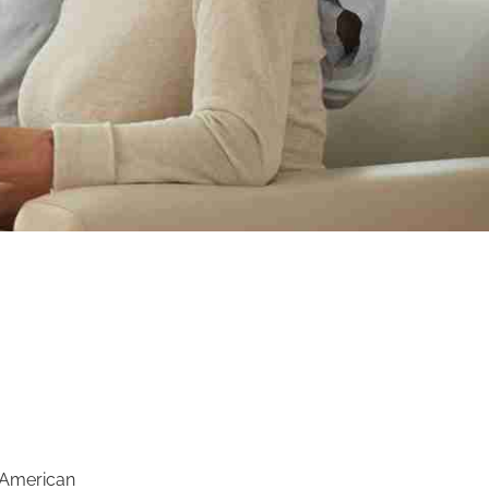
l’American