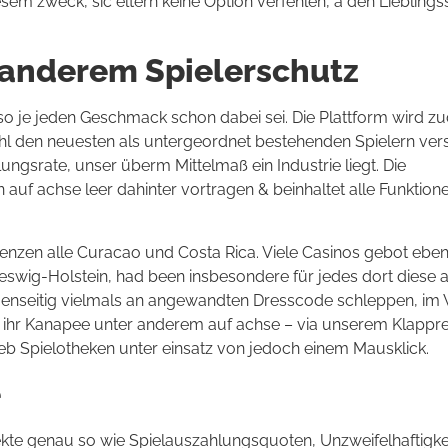
sem zweck, sic eltern keine Option verfehlen, a den Lieblings
r anderem Spielerschutz
so je jeden Geschmack schon dabei sei. Die Plattform wird 
wohl den neuesten als untergeordnet bestehenden Spielern ver
ungsrate, unser überm Mittelmaß ein Industrie liegt. Die
uf achse leer dahinter vortragen & beinhaltet alle Funktione
zenzen alle Curacao und Costa Rica. Viele Casinos gebot eben
swig-Holstein, had been insbesondere für jedes dort diese 
gegenseitig vielmals an angewandten Dresscode schleppen, im
r ihr Kanapee unter anderem auf achse – via unserem Klappre
Web Spielotheken unter einsatz von jedoch einem Mausklick.
e
te genau so wie Spielauszahlungsquoten, Unzweifelhaftigkei