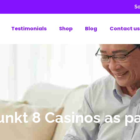
So
Testimonials
Shop
Blog
Contact us
kt 8 Casinos as pa