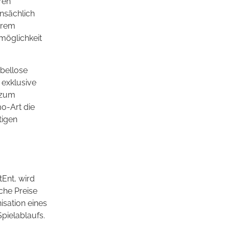
ren
nsächlich
erem
smöglichkeit
bellose
 exklusive
e zum
o-Art die
tigen
tEnt, wird
che Preise
isation eines
pielablaufs.