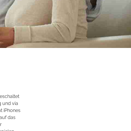
eschaltet
g und via
t iPhones
 auf das
r