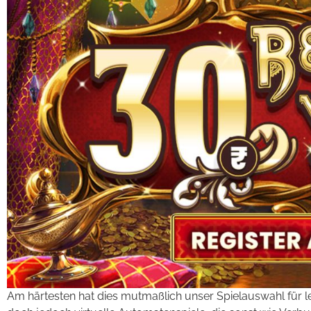
Am härtesten hat dies mutmaßlich unser Spielauswahl für le