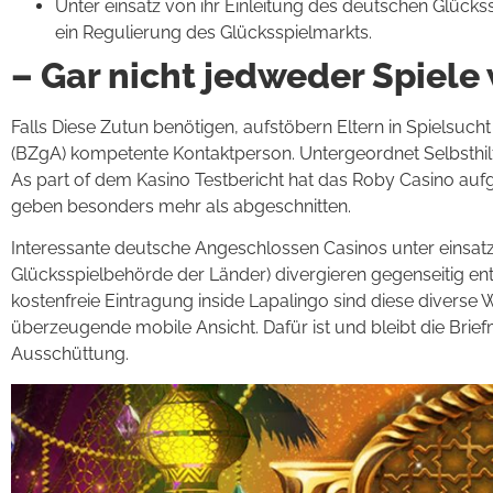
Unter einsatz von ihr Einleitung des deutschen Glücks
ein Regulierung des Glücksspielmarkts.
– Gar nicht jedweder Spiel
Falls Diese Zutun benötigen, aufstöbern Eltern in Spielsuch
(BZgA) kompetente Kontaktperson. Untergeordnet Selbsthi
As part of dem Kasino Testbericht hat das Roby Casino au
geben besonders mehr als abgeschnitten.
Interessante deutsche Angeschlossen Casinos unter einsat
Glücksspielbehörde der Länder) divergieren gegenseitig ent
kostenfreie Eintragung inside Lapalingo sind diese diverse
überzeugende mobile Ansicht. Dafür ist und bleibt die Brief
Ausschüttung.