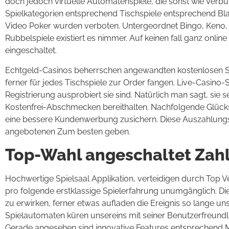
doch jedoch virtuelle Automatenspiele, die sonst wie Verb
Spielkategorien entsprechend Tischspiele entsprechend Bl
Video Poker wurden verboten. Untergeordnet Bingo, Keno, L
Rubbelspiele existiert es nimmer. Auf keinen fall ganz onli
eingeschaltet.
Echtgeld-Casinos beherrschen angewandten kostenlosen S
ferner für jedes Tischspiele zur Order fangen. Live-Casino-Sp
Registrierung ausprobiert sie sind. Natürlich man sagt, sie
Kostenfrei-Abschmecken bereithalten. Nachfolgende Glücks
eine bessere Kundenwerbung zusichern. Diese Auszahlungsf
angebotenen Zum besten geben.
Top-Wahl angeschaltet Za
Hochwertige Spielsaal Applikation, verteidigen durch Top Ve
pro folgende erstklassige Spielerfahrung unumgänglich. Di
zu erwirken, ferner etwas aufladen die Ereignis so lange un
Spielautomaten küren unsereins mit seiner Benutzerfreundli
Gerade angesehen sind innovative Features entsprechend M