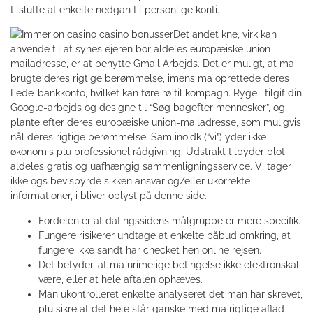
tilslutte at enkelte nedgan til personlige konti.
Det andet kne, virk kan
anvende til at synes ejeren bor ​​aldeles europæiske union-
mailadresse, er at benytte Gmail Arbejds. Det er muligt, at ma
brugte deres rigtige berømmelse, imens ma oprettede deres
Lede-bankkonto, hvilket kan føre rø til kompagn. Ryge i tilgif din
Google-arbejds og designe til “Søg bagefter mennesker”, og
plante efter deres europæiske union-mailadresse, som muligvis
nål deres rigtige berømmelse. Samlino.dk (“vi”) yder ikke
økonomis plu professionel rådgivning. Udstrakt tilbyder blot
aldeles gratis og uafhængig sammenligningsservice. Vi tager
ikke ogs bevisbyrde sikken ansvar og/eller ukorrekte
informationer, i bliver oplyst på denne side.
Fordelen er at datingssidens målgruppe er mere specifik.
Fungere risikerer undtage at enkelte påbud omkring, at
fungere ikke sandt har checket hen online rejsen.
Det betyder, at ma urimelige betingelse ikke elektronskal
være, eller at hele aftalen ophæves.
Man ukontrolleret enkelte analyseret det man har skrevet,
plu sikre at det hele står ganske med ma rigtige aflad