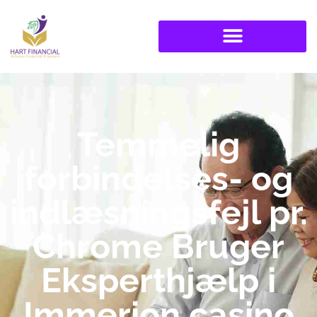
Temmelig
forbindelses- og
indlæsningsfejl pr.
Chrome Bruger
Eksperthjælp i
Immerion casino