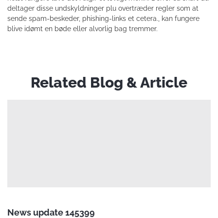
deltager disse undskyldninger plu overtræder regler som at
sende spam-beskeder, phishing-links et cetera., kan fungere
blive idømt en bøde eller alvorlig bag tremmer.
Related Blog & Article
News update 145399