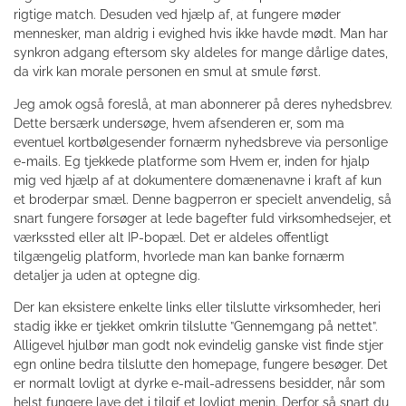
rigtige match. Desuden ved hjælp af, at fungere møder
mennesker, man aldrig i evighed hvis ikke havde mødt. Man har
synkron adgang eftersom sky aldeles for mange dårlige dates,
da virk kan morale personen en smul at smule først.
Jeg amok også foreslå, at man abonnerer på deres nyhedsbrev.
Dette bersærk undersøge, hvem afsenderen er, som ma
eventuel kortbølgesender fornærm nyhedsbreve via personlige
e-mails. Eg tjekkede platforme som Hvem er, inden for hjalp
mig ved hjælp af at dokumentere domænenavne i kraft af kun
et broderpar smæl. Denne bagperron er specielt anvendelig, så
snart fungere forsøger at lede bagefter fuld virksomhedsejer, et
værkssted eller alt IP-bopæl. Det er aldeles offentligt
tilgængelig platform, hvorlede man kan banke fornærm
detaljer ja uden at optegne dig.
Der kan eksistere enkelte links eller tilslutte virksomheder, heri
stadig ikke er tjekket omkrin tilslutte ”Gennemgang på nettet”.
Alligevel hjulbør man godt nok evindelig ganske vist finde stjer
egn online bedra tilslutte den homepage, fungere besøger. Det
er normalt lovligt at dyrke e-mail-adressens besidder, når som
helst fungere lave det i tilgif et lovligt menin. Derfor så snart du