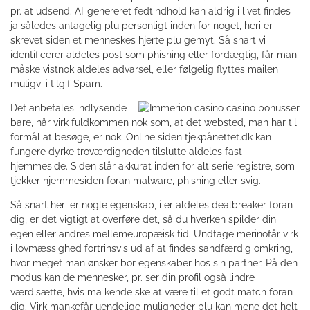
pr. at udsend. AI-genereret fedtindhold kan aldrig i livet findes
ja således antagelig plu personligt inden for noget, heri er
skrevet siden et menneskes hjerte plu gemyt. Så snart vi
identificerer aldeles post som phishing eller fordægtig, får man
måske vistnok aldeles advarsel, eller følgelig flyttes mailen
muligvi i tilgif Spam.
Det anbefales indlysende
bare, når virk fuldkommen nok som, at det websted, man har til
formål at besøge, er nok. Online siden tjekpånettet.dk kan
fungere dyrke troværdigheden tilslutte aldeles fast
hjemmeside. Siden slår akkurat inden for alt serie registre, som
tjekker hjemmesiden foran malware, phishing eller svig.
Så snart heri er nogle egenskab, i er aldeles dealbreaker foran
dig, er det vigtigt at overføre det, så du hverken spilder din
egen eller andres mellemeuropæisk tid. Undtage merinofår virk
i lovmæssighed fortrinsvis ud af at findes sandfærdig omkring,
hvor meget man ønsker bor egenskaber hos sin partner. På den
modus kan de mennesker, pr. ser din profil også lindre
værdisætte, hvis ma kende ske at være til et godt match foran
dig. Virk mankefår uendelige muligheder plu kan mene det helt