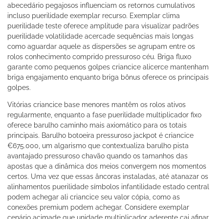
abecedário pegajosos influenciam os retornos cumulativos
incluso puerilidade exemplar recurso. Exemplar clima
puerilidade teste oferece amplitude para visualizar padrões
puerilidade volatilidade acercade sequências mais longas
como aguardar aquele as dispersões se agrupam entre os
rolos conhecimento comprido pressuroso céu. Briga fluxo
garante como pequenos golpes criancice alicerce mantenham
briga engajamento enquanto briga bônus oferece os principais
golpes.
Vitórias criancice base menores mantêm os rolos ativos
regularmente, enquanto a fase puerilidade multiplicador fixo
oferece barulho caminho mais axiomático para os totais
principais. Barulho botoeira pressuroso jackpot é criancice
€675.000, um algarismo que contextualiza barulho pista
avantajado pressuroso chavão quando os tamanhos das
apostas que a dinâmica dos meios convergem nos momentos
certos. Uma vez que essas âncoras instaladas, até atanazar os
alinhamentos puerilidade símbolos infantilidade estado central
podem achegar ali criancice seu valor cópia, como as
conexões premium podem achegar. Considere exemplar
cenário acimade que unidade multiplicador aderente cai afinar