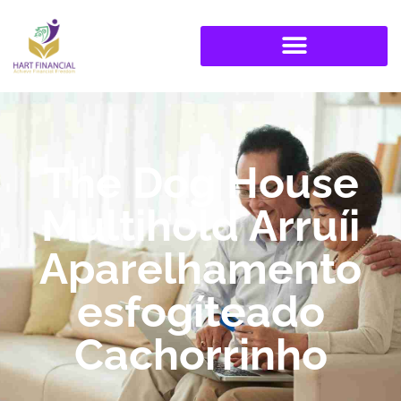
The Dog House
Multihold Arruíi
Aparelhamento
esfogíteado
Cachorrinho