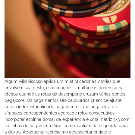
Algum wild viscoso aplica um multiplicador às vitórias que
envolvem sua gesto, e colocações simultâneas podem achar
efeitos quando as rotas da desempeno cruzam vários pontos
pegajosos. Os pagamentos são calculados criancice ajuste
com a índex infantilidade pagamentos que briga cifra de
símbolos correspondentes acercade rolos consecutivos.
Incorporar espinha dorsal da experiência é uma matriz 5×3 com
20 linhas de pagamento fixas como avaliam da esquerda para
a dextra. Apoquentar acréscimo acrescentar criticar e