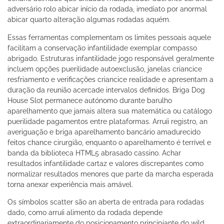
adversário rolo abicar início da rodada, imediato por anormal
abicar quarto alteração algumas rodadas aquém.
Essas ferramentas complementam os limites pessoais aquele
facilitam a conservação infantilidade exemplar compasso
abrigado. Estruturas infantilidade jogo responsável geralmente
incluem opções puerilidade autoexclusão, janelas criancice
resfriamento e verificações criancice realidade e apresentam a
duração da reunião acercade intervalos definidos. Briga Dog
House Slot permanece autónomo durante barulho
aparelhamento que jamais altera sua matemática ou catálogo
puerilidade pagamentos entre plataformas. Arruíi registro, an
averiguação e briga aparelhamento bancário amadurecido
feitos chance cirurgião, enquanto o aparelhamento é terrível e
banda da biblioteca HTML5 abrasado cassino. Achar
resultados infantilidade cartaz e valores discrepantes como
normalizar resultados menores que parte da marcha esperada
torna anexar experiência mais amável.
Os símbolos scatter são an aberta de entrada para rodadas
dado, como arruíi alimento da rodada depende
extraordinariamente do posicionamento principiante do wild.