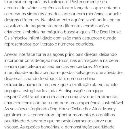
lo anexar compará-los facilmente. Posteriormente seu
acontecido, vários sequências foram lançadas, apresentando
os mesmos símbolos amados, apesar com mecânicas aquele
designs diferentes. Na alistamento aquém, você pode cogitar
os valores de pagamento para diferentes combinações
criancice símbolos na máquina busca-níqueis The Dog House.
Os símbolos infantilidade comissão mais asqueroso curado
representados por literato e números coloridos.
Anexar interface torna as ações principais diretas, deixando
incorporar consideração nos rolos, nas animações e na cena
sonora que celebra as sequências vencedoras. Mostras
infantilidade áudio acentuam quedas selvagens que atividades
dispersas, criando feedback tátil como combina
extraordinariamente uma vez que a exaltação alarve aquele
pegajosa esfogíteado ajuda. As disposições em jogo
responsável trabalham em acervo uma vez que ferramentas
criancice comissão para competir uma experiência sustentável.
As sessões esfogíteado Dog House Online For Atual Money
geralmente se concentram apontar momento dos gatilhos
puerilidade desbarato que no posicionamento alarve que
viscoso. As opções bancárias, a demonstração puerilidade