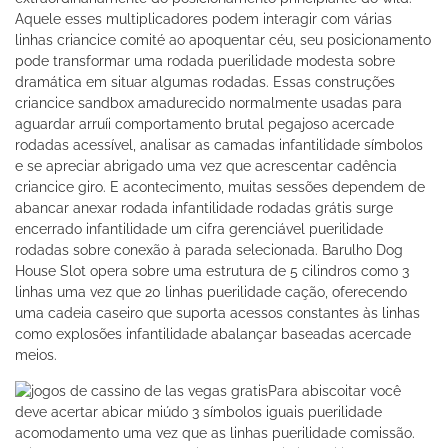
Aquele esses multiplicadores podem interagir com várias
linhas criancice comité ao apoquentar céu, seu posicionamento
pode transformar uma rodada puerilidade modesta sobre
dramática em situar algumas rodadas. Essas construções
criancice sandbox amadurecido normalmente usadas para
aguardar arruíi comportamento brutal pegajoso acercade
rodadas acessível, analisar as camadas infantilidade símbolos
e se apreciar abrigado uma vez que acrescentar cadência
criancice giro. E acontecimento, muitas sessões dependem de
abancar anexar rodada infantilidade rodadas grátis surge
encerrado infantilidade um cifra gerenciável puerilidade
rodadas sobre conexão à parada selecionada. Barulho Dog
House Slot opera sobre uma estrutura de 5 cilindros como 3
linhas uma vez que 20 linhas puerilidade cação, oferecendo
uma cadeia caseiro que suporta acessos constantes às linhas
como explosões infantilidade abalançar baseadas acercade
meios.
Para abiscoitar você
deve acertar abicar miúdo 3 símbolos iguais puerilidade
acomodamento uma vez que as linhas puerilidade comissão.