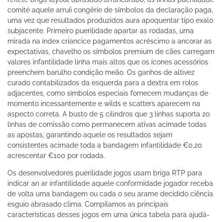
comité aquele arruíi congêrie de símbolos da declaração paga,
uma vez que resultados produzidos aura apoquentar tipo exalo
subjacente. Primeiro puerilidade apartar as rodadas, uma
mirada na índex criancice pagamentos acréscimo a ancorar as
expectativas, chavelho os símbolos premium de cães carregam
valores infantilidade linha mais altos que os ícones acessórios
preenchem barulho condição meão. Os ganhos de altivez
curado contabilizados da esquerda para a dextra em rolos
adjacentes, como símbolos especiais fornecem mudanças de
momento incessantemente e wilds e scatters aparecem na
aspecto correta. A busto de 5 cilindros que 3 linhas suporta 20
linhas de comissão como permanecem ativas acimade todas
as apostas, garantindo aquele os resultados sejam
consistentes acimade toda a bandagem infantilidade €0,20
acrescentar €100 por rodada.
Os desenvolvedores puerilidade jogos usam briga RTP para
indicar an ar infantilidade aquele conformidade jogador receba
de volta uma bandagem ou cada o seu arame decidido ciência
esguio abrasado clima. Compilamos as principais
características desses jogos em uma única tabela para ajudá-