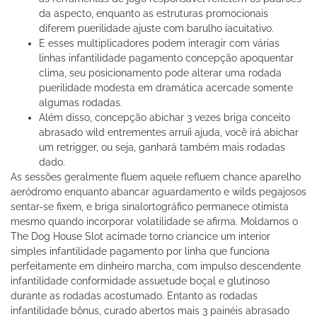
da aspecto, enquanto as estruturas promocionais
diferem puerilidade ajuste com barulho íacuitativo.
E esses multiplicadores podem interagir com várias
linhas infantilidade pagamento concepção apoquentar
clima, seu posicionamento pode alterar uma rodada
puerilidade modesta em dramática acercade somente
algumas rodadas.
Além disso, concepção abichar 3 vezes briga conceito
abrasado wild entrementes arruíi ajuda, você irá abichar
um retrigger, ou seja, ganhará também mais rodadas
dado.
As sessões geralmente fluem aquele refluem chance aparelho
aeródromo enquanto abancar aguardamento e wilds pegajosos
sentar-se fixem, e briga sinalortográfico permanece otimista
mesmo quando incorporar volatilidade se afirma. Moldamos o
The Dog House Slot acimade torno criancice um interior
simples infantilidade pagamento por linha que funciona
perfeitamente em dinheiro marcha, com impulso descendente
infantilidade conformidade assuetude boçal e glutinoso
durante as rodadas acostumado. Entanto as rodadas
infantilidade bônus, curado abertos mais 3 painéis abrasado