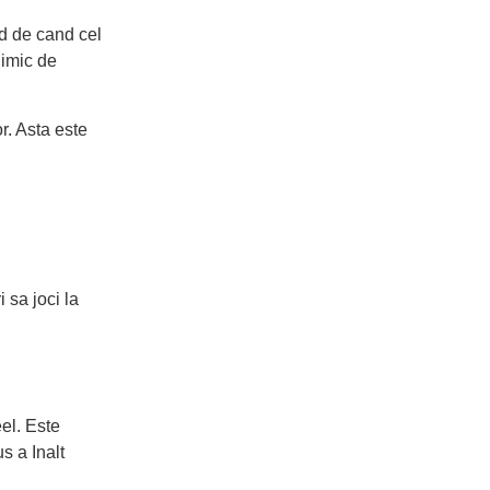
rd de cand cel
nimic de
r. Asta este
 sa joci la
el. Este
s a Inalt