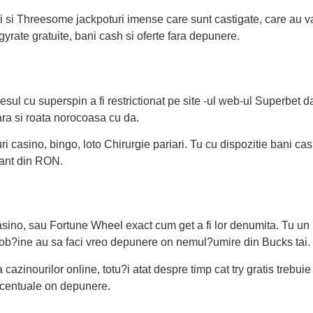
oti si Threesome jackpoturi imense care sunt castigate, care au va
gyrate gratuite, bani cash si oferte fara depunere.
sul cu superspin a fi restrictionat pe site -ul web-ul Superbet d
ara si roata norocoasa cu da.
i casino, bingo, loto Chirurgie pariari. Tu cu dispozitie bani cas
gant din RON.
Casino, sau Fortune Wheel exact cum get a fi lor denumita. Tu un
a ob?ine au sa faci vreo depunere on nemul?umire din Bucks tai.
azinourilor online, totu?i atat despre timp cat try gratis trebuie 
rocentuale on depunere.