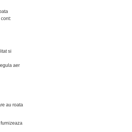
oata
 cont:
tat si
regula aer
are au roata
n furnizeaza