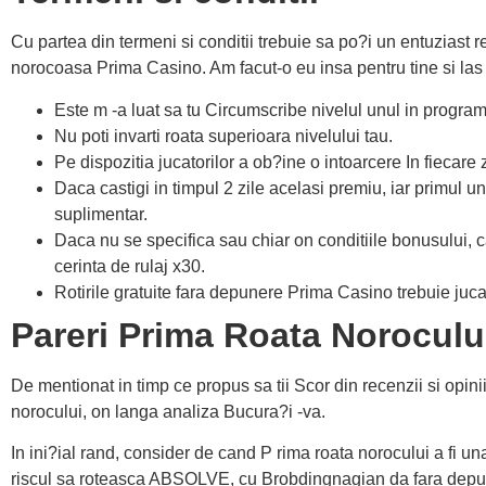
Cu partea din termeni si conditii trebuie sa po?i un entuziast 
norocoasa Prima Casino. Am facut-o eu insa pentru tine si las in
Este m -a luat sa tu Circumscribe nivelul unul in program
Nu poti invarti roata superioara nivelului tau.
Pe dispozitia jucatorilor a ob?ine o intoarcere In fiecare zi
Daca castigi in timpul 2 zile acelasi premiu, iar primul u
suplimentar.
Daca nu se specifica sau chiar on conditiile bonusului, c
cerinta de rulaj x30.
Rotirile gratuite fara depunere Prima Casino trebuie jucat
Pareri Prima Roata Noroculu
De mentionat in timp ce propus sa tii Scor din recenzii si opini
norocului, on langa analiza Bucura?i -va.
In ini?ial rand, consider de cand P rima roata norocului a fi una
riscul sa roteasca ABSOLVE, cu Brobdingnagian da fara depu