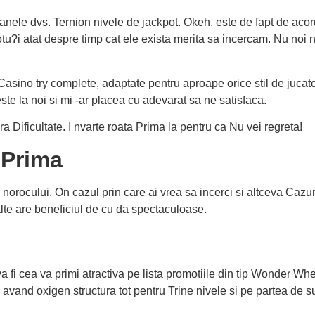
oanele dvs. Ternion nivele de jackpot. Okeh, este de fapt de aco
otu?i atat despre timp cat ele exista merita sa incercam. Nu noi 
asino try complete, adaptate pentru aproape orice stil de jucato
este la noi si mi -ar placea cu adevarat sa ne satisfaca.
a Dificultate. I nvarte roata Prima la pentru ca Nu vei regreta!
 Prima
 norocului. On cazul prin care ai vrea sa incerci si altceva Cazuri
 alte are beneficiul de cu da spectaculoase.
 fi cea va primi atractiva pe lista promotiile din tip Wonder Whe
vand oxigen structura tot pentru Trine nivele si pe partea de su