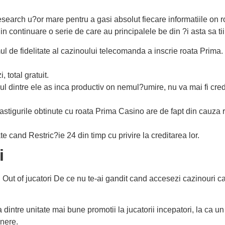
research u?or mare pentru a gasi absolut fiecare informatiile on r
 continuare o serie de care au principalele be din ?i asta sa tii
ul de fidelitate al cazinoului telecomanda a inscrie roata Prima.
, total gratuit.
nul dintre ele as inca productiv on nemul?umire, nu va mai fi credi
astigurile obtinute cu roata Prima Casino are de fapt din cauza 
e cand Restric?ie 24 din timp cu privire la creditarea lor.
i
i Out of jucatori De ce nu te-ai gandit cand accesezi cazinouri c
 dintre unitate mai bune promotii la jucatorii incepatori, la ca u
nere.