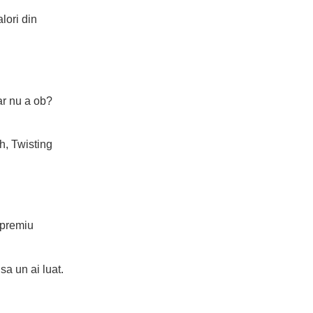
lori din
ar nu a ob?
h, Twisting
 premiu
sa un ai luat.