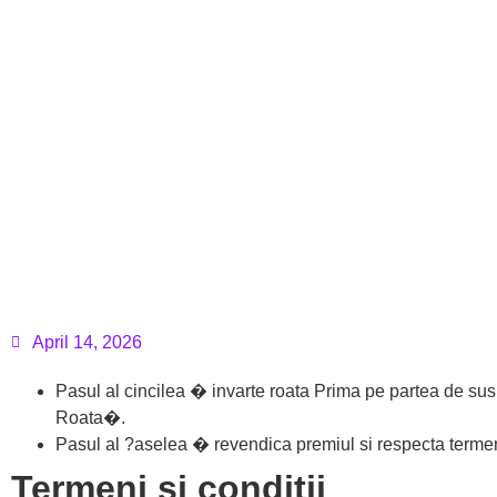
April 14, 2026
Pasul al cincilea � invarte roata Prima pe partea de sus
Roata�.
Pasul al ?aselea � revendica premiul si respecta termenii
Termeni si conditii