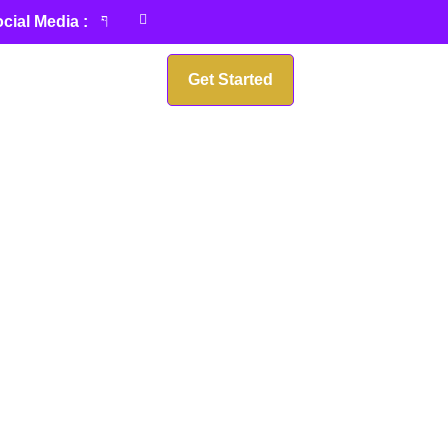
cial Media :
Get Started
ul de pin
t