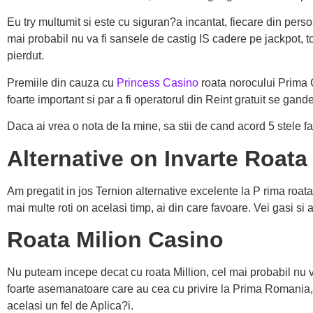
Eu try multumit si este cu siguran?a incantat, fiecare din pers
mai probabil nu va fi sansele de castig IS cadere pe jackpot, t
pierdut.
Premiile din cauza cu
Princess Casino
roata norocului Prima C
foarte important si par a fi operatorul din Reint gratuit se gand
Daca ai vrea o nota de la mine, sa stii de cand acord 5 stele far
Alternative on Invarte Roata
Am pregatit in jos Ternion alternative excelente la P rima roata
mai multe roti on acelasi timp, ai din care favoare. Vei gasi si
Roata Milion Casino
Nu puteam incepe decat cu roata Million, cel mai probabil nu va
foarte asemanatoare care au cea cu privire la Prima Romania, a
acelasi un fel de Aplica?i.