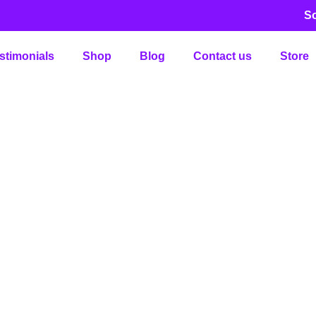
So
stimonials
Shop
Blog
Contact us
Store
e toate spun si Stat
unt constatat priva