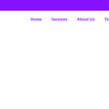
Home
Services
About Us
Te
Tocmai Exact de c
doar ce s