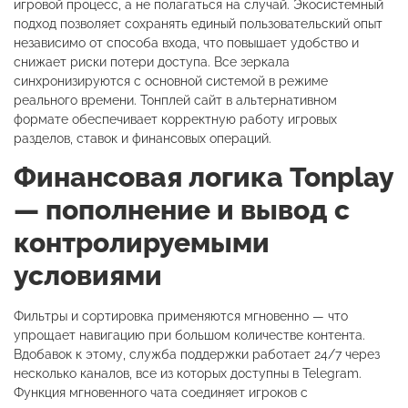
игровой процесс, а не полагаться на случай. Экосистемный
подход позволяет сохранять единый пользовательский опыт
независимо от способа входа, что повышает удобство и
снижает риски потери доступа. Все зеркала
синхронизируются с основной системой в режиме
реального времени. Тонплей сайт в альтернативном
формате обеспечивает корректную работу игровых
разделов, ставок и финансовых операций.
Финансовая логика Tonplay
— пополнение и вывод с
контролируемыми
условиями
Фильтры и сортировка применяются мгновенно — что
упрощает навигацию при большом количестве контента.
Вдобавок к этому, служба поддержки работает 24/7 через
несколько каналов, все из которых доступны в Telegram.
Функция мгновенного чата соединяет игроков с