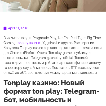
April 12, 2026
В их число входят Pragmatic Play, NetEnt, Red Tiger, Big Time
Gaming
tonplay казино
, Yggdrasil и другие. Расширение
браузера Tonplay casino зеркало подключает автоматически
для Chrome (Firefox), Opera. Ton play games публикует
свежие ссылки в Telegram @tonplay_official. Тонплей
гарантирует честность игр благодаря сертифицированному
генератору случайных чисел.
Показатель RTP варьируется
от 94% до 98%, соответствуя международным стандартам.
Tonplay казино: Новый
формат ton play: Telegram-
бот, мобильность и