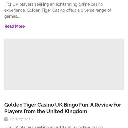
For UK players seeking an exhilarating online casino
experience‚ Golden Tiger Casino offers a diverse range of
games‚..
Read More
Golden Tiger Casino UK Bingo Fun: A Review for
Players from the United Kingdom
April 27, 2026
For UK players seeking an exhilarating online casino