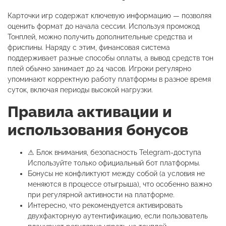
Карточки игр содержат ключевую информацию — позволяя
оценить формат до начала сессии. Используя промокод
Тонплей, можно получить дополнительные средства и
фриспины. Наряду с этим, финансовая система
поддерживает разные способы оплаты, а вывод средств тон
плей обычно занимает до 24 часов. Игроки регулярно
упоминают корректную работу платформы в разное время
суток, включая периоды высокой нагрузки.
Правила активации и
использования бонусов
⚠ Блок внимания, безопасность Telegram-доступа
Используйте только официальный бот платформы.
Бонусы не конфликтуют между собой (а условия не
меняются в процессе отыгрыша), что особенно важно
при регулярной активности на платформе.
Интересно, что рекомендуется активировать
двухфакторную аутентификацию, если пользователь