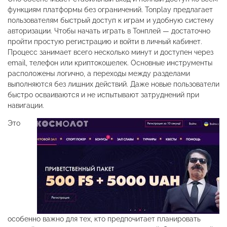
функциям платформы без ограничений. Tonplay предлагает
пользователям быстрый доступ к играм и удобную систему
авторизации. Чтобы начать играть в Тонплей — достаточно
пройти простую регистрацию и войти в личный кабинет.
Процесс занимает всего несколько минут и доступен через
email, телефон или криптокошелек. Основные инструменты
расположены логично, а переходы между разделами
выполняются без лишних действий. Даже новые пользователи
быстро осваиваются и не испытывают затруднений при
навигации.
Это
особенно важно для тех, кто предпочитает планировать