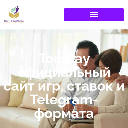
Tonplay
официальный
сайт игр, ставок и
Telegram-
формата