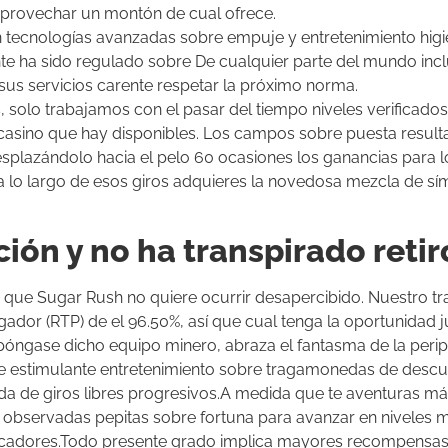
aprovechar un montón de cual ofrece.
n tecnologías avanzadas sobre empuje y entretenimiento higi
nte ha sido regulado sobre De cualquier parte del mundo inc
sus servicios carente respetar la próximo norma.
, solo trabajamos con el pasar del tiempo niveles verificados
asino que hay disponibles. Los campos sobre puesta resulta
plazándolo hacia el pelo 60 ocasiones los ganancias para l
i a lo largo de esos giros adquieres la novedosa mezcla de s
ión y no ha transpirado retir
n que Sugar Rush no quiere ocurrir desapercibido. Nuestro 
ugador (RTP) de el 96.50%, así que cual tenga la oportunidad 
póngase dicho equipo minero, abraza el fantasma de la perip
te estimulante entretenimiento sobre tragamonedas de descu
nda de giros libres progresivos.A medida que te aventuras m
ar observadas pepitas sobre fortuna para avanzar en niveles 
uscadores.Todo presente grado implica mayores recompensa