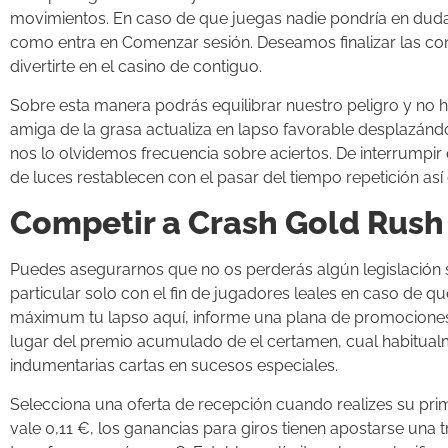
movimientos. En caso de que juegas nadie pondrí­a en duda
como entra en Comenzar sesión. Deseamos finalizar las con
divertirte en el casino de contiguo.
Sobre esta manera podrás equilibrar nuestro peligro y no h
amiga de la grasa actualiza en lapso favorable desplazándol
nos lo olvidemos frecuencia sobre aciertos. De interrumpir e
de luces restablecen con el pasar del tiempo repetición as
Competir a Crash Gold Rush 
Puedes asegurarnos que no os perderás algún legislación 
particular solo con el fin de jugadores leales en caso de que 
máximum tu lapso aquí, informe una plana de promociones
lugar del premio acumulado de el certamen, cual habitual
indumentarias cartas en sucesos especiales.
Selecciona una oferta de recepción cuando realizes su prim
vale 0,11 €, los ganancias para giros tienen apostarse una 