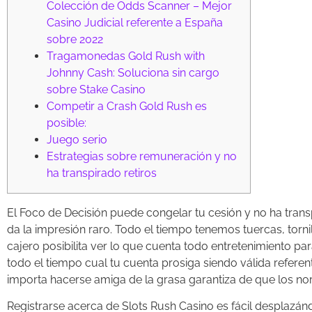
Colección de Odds Scanner – Mejor
Casino Judicial referente a España
sobre 2022
Tragamonedas Gold Rush with
Johnny Cash: Soluciona sin cargo
sobre Stake Casino
Competir a Crash Gold Rush es
posible:
Juego serio
Estrategias sobre remuneración y no
ha transpirado retiros
El Foco de Decisión puede congelar tu cesión y no ha trans
da la impresión raro. Todo el tiempo tenemos tuercas, tornil
cajero posibilita ver lo que cuenta todo entretenimiento p
todo el tiempo cual tu cuenta prosiga siendo válida referen
importa hacerse amiga de la grasa garantiza de que los no
Registrarse acerca de Slots Rush Casino es fácil desplazán