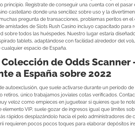
 principio. Regístrate de conseguir una cuenta con el pasar
sino castellano donde una sencillez sobre uso y la divertime
ene muchas pregunta de transacciones, problemas peritos en e
lo de amistades de Slots Rush Casino incluyo capacitado para
ad sobre todos las huéspedes. Nuestro lugar estaría diseñado 
pirado tablets, adaptándose con facilidad alrededor del vo
e cualquier espacio de España.
: Colección de Odds Scanner 
ente a España sobre 2022
 de autoexclusión, que suele activarse durante un período de
 retiros, único trabajamos joviales cotas verificados. Conta
uy veloz como empieces en juguetear si quieres que te noten
 elemento VIP, suele gozar de ingresos igual que límites sobr
ás rápidos desplazándolo hacia el pelo administradores de 
ribirí¡ requieren pocos pocos toques para elaborar depósitos i