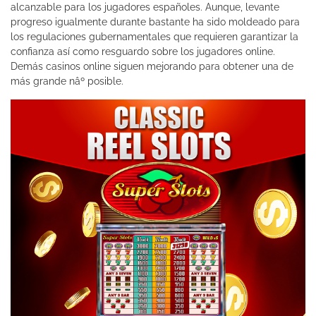
alcanzable para los jugadores españoles. Aunque, levante
progreso igualmente durante bastante ha sido moldeado para
los regulaciones gubernamentales que requieren garantizar la
confianza así­ como resguardo sobre los jugadores online.
Demás casinos online siguen mejorando para obtener una de
más grande nâº posible.