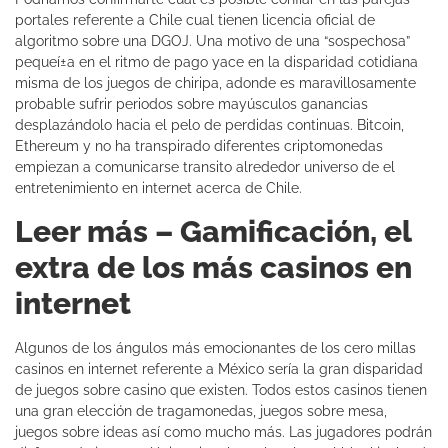
portales referente a Chile cual tienen licencia oficial de
algoritmo sobre una DGOJ. Una motivo de una “sospechosa”
pequeí±a en el ritmo de pago yace en la disparidad cotidiana
misma de los juegos de chiripa, adonde es maravillosamente
probable sufrir periodos sobre mayúsculos ganancias
desplazándolo hacia el pelo de perdidas continuas. Bitcoin,
Ethereum y no ha transpirado diferentes criptomonedas
empiezan a comunicarse transito alrededor universo de el
entretenimiento en internet acerca de Chile.
Leer más – Gamificación, el
extra de los más casinos en
internet
Algunos de los ángulos más emocionantes de los cero millas
casinos en internet referente a México serí­a la gran disparidad
de juegos sobre casino que existen. Todos estos casinos tienen
una gran elección de tragamonedas, juegos sobre mesa,
juegos sobre ideas así­ como mucho más. Las jugadores podrán