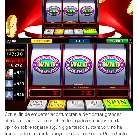
Con el fin de empezar, acostumbran a demostrar grandes
ofertas de admisión con el fin de jugadores nuevos con la
opinión sobre forjarse algún gigantesco sustantivo y no ha
transpirado generar la apoyo de usuarios sólida. Por lo tanto,