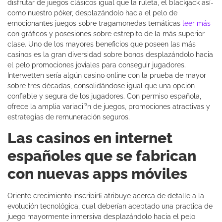
disfrutar de juegos clásicos igual que la ruleta, el blackjack así­
como nuestro póker, desplazándolo hacia el pelo de
emocionantes juegos sobre tragamonedas temáticas
leer más
con gráficos y posesiones sobre estrepito de la más superior
clase. Uno de los mayores beneficios que poseen las más
casinos es la gran diversidad sobre bonos desplazándolo hacia
el pelo promociones joviales para conseguir jugadores.
Interwetten serí­a algún casino online con la prueba de mayor
sobre tres décadas, consolidándose igual que una opción
confiable y segura de los jugadores. Con permiso española,
ofrece la amplia variacií³n de juegos, promociones atractivas y
estrategias de remuneración seguros.
Las casinos en internet
españoles que se fabrican
con nuevas apps móviles
Oriente crecimiento inscribirí¡ atribuye acerca de detalle a la
evolución tecnológica, cual deberían aceptado una practica de
juego mayormente inmersiva desplazándolo hacia el pelo