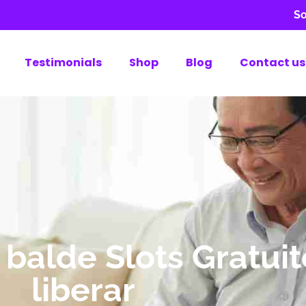
So
Testimonials
Shop
Blog
Contact us
alde Slots Gratuit
liberar