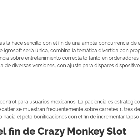
mas la hace sencillo con el fin de una amplia concurrencia de 
grosoft serí­a única, combina la temática divertida con pro
iencia sobre entretenimiento correcta lo tanto en ordenador
de diversas versiones, con ajuste para dispares dispositivo
ntrol para usuarios mexicanos. La paciencia es estratégico 
scatter se muestran frecuentemente sobre carretes 1, tres d
 hacia el pelo bonificaciones con el fin de incrementar lapso
l fin de Crazy Monkey Slot