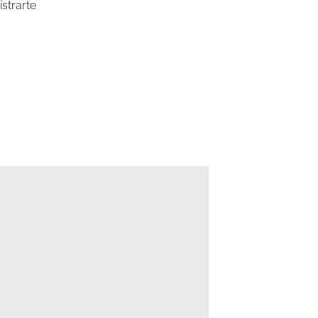
strarte