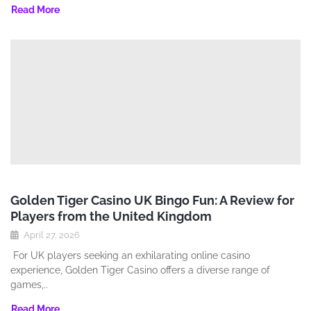
Read More
Golden Tiger Casino UK Bingo Fun: A Review for
Players from the United Kingdom
April 27, 2026
For UK players seeking an exhilarating online casino
experience‚ Golden Tiger Casino offers a diverse range of
games‚..
Read More