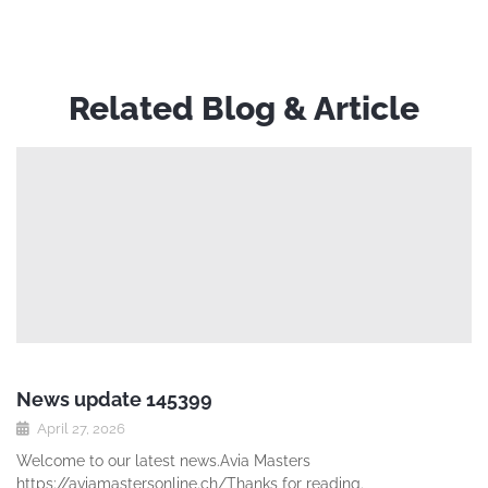
Related Blog & Article
News update 145399
April 27, 2026
Welcome to our latest news.Avia Masters
https://aviamastersonline.ch/Thanks for reading.