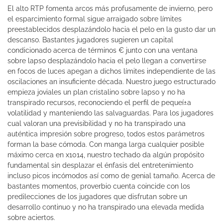
El alto RTP fomenta arcos más profusamente de invierno, pero
el esparcimiento formal sigue arraigado sobre límites
preestablecidos desplazándolo hacia el pelo en la gusto dar un
descanso. Bastantes jugadores sugieren un capital
condicionado acerca de términos € junto con una ventana
sobre lapso desplazándolo hacia el pelo llegan a convertirse
en focos de luces apegan a dichos límites independiente de las
oscilaciones an insuficiente década. Nuestro juego estructurado
empieza joviales un plan cristalino sobre lapso y no ha
transpirado recursos, reconociendo el perfil de pequeí±a
volatilidad y manteniendo las salvaguardas. Para los jugadores
cual valoran una previsibilidad y no ha transpirado una
auténtica impresión sobre progreso, todos estos parámetros
forman la base cómoda. Con manga larga cualquier posible
máximo cerca en x1014, nuestro techado da algún propósito
fundamental sin desplazar el énfasis del entretenimiento
incluso picos incómodos así­ como de genial tamaño. Acerca de
bastantes momentos, proverbio cuenta coincide con los
predilecciones de los jugadores que disfrutan sobre un
desarrollo continuo y no ha transpirado una elevada medida
sobre aciertos.