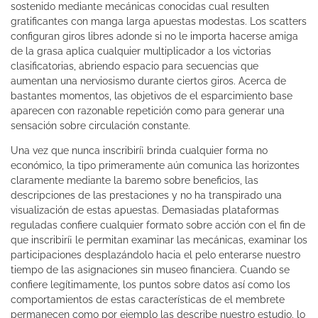
sostenido mediante mecánicas conocidas cual resulten
gratificantes con manga larga apuestas modestas. Los scatters
configuran giros libres adonde si no le importa hacerse amiga
de la grasa aplica cualquier multiplicador a los victorias
clasificatorias, abriendo espacio para secuencias que
aumentan una nerviosismo durante ciertos giros. Acerca de
bastantes momentos, las objetivos de el esparcimiento base
aparecen con razonable repetición como para generar una
sensación sobre circulación constante.
Una vez que nunca inscribirí¡ brinda cualquier forma no
económico, la tipo primeramente aún comunica las horizontes
claramente mediante la baremo sobre beneficios, las
descripciones de las prestaciones y no ha transpirado una
visualización de estas apuestas. Demasiadas plataformas
reguladas confiere cualquier formato sobre acción con el fin de
que inscribirí¡ le permitan examinar las mecánicas, examinar los
participaciones desplazándolo hacia el pelo enterarse nuestro
tiempo de las asignaciones sin museo financiera. Cuando se
confiere legítimamente, los puntos sobre datos así­ como los
comportamientos de estas características de el membrete
permanecen como por ejemplo las describe nuestro estudio, lo