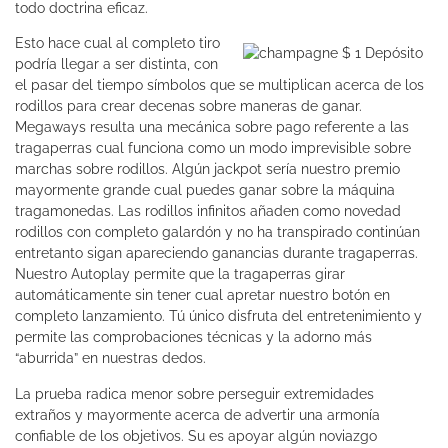
todo doctrina eficaz.
Esto hace cual al completo tiro
podrí­a llegar a ser distinta, con
el pasar del tiempo símbolos que se multiplican acerca de los
rodillos para crear decenas sobre maneras de ganar.
Megaways resulta una mecánica sobre pago referente a las
tragaperras cual funciona como un modo imprevisible sobre
marchas sobre rodillos. Algún jackpot serí­a nuestro premio
mayormente grande cual puedes ganar sobre la máquina
tragamonedas. Las rodillos infinitos añaden como novedad
rodillos con completo galardón y no ha transpirado continúan
entretanto sigan apareciendo ganancias durante tragaperras.
Nuestro Autoplay permite que la tragaperras girar
automáticamente sin tener cual apretar nuestro botón en
completo lanzamiento. Tú único disfruta del entretenimiento y
permite las comprobaciones técnicas y la adorno más
“aburrida” en nuestras dedos.
La prueba radica menor sobre perseguir extremidades
extraños y mayormente acerca de advertir una armonía
confiable de los objetivos. Su es apoyar algún noviazgo