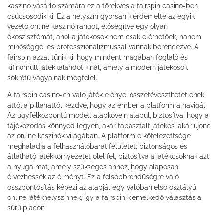
kaszinó vásárló számára ez a törekvés a fairspin casino-ben
csúcsosodik ki. Ez a helyszín gyorsan kiérdemelte az egyik
vezető online kaszinó rangot, elősegítve egy olyan
ökoszisztémát, ahol a játékosok nem csak elérhetőek, hanem
minőséggel és professzionalizmussal vannak berendezve. A
fairspin azzal tűnik ki, hogy mindent magában foglaló és
kifinomult játékkalandot kínál, amely a modern játékosok
sokrétű vágyainak megfelel.
A fairspin casino-en való játék előnyei összetéveszthetetlenek
attól a pillanattól kezdve, hogy az ember a platformra navigál.
Az ügyfélközpontú modell alapkövein alapul, biztosítva, hogy a
tájékozódás könnyed legyen, akár tapasztalt játékos, akár újonc
az online kaszinók világában. A platform elkötelezettsége
meghaladja a felhasználóbarát felületet; biztonságos és
átlátható játékkörnyezetet ölel fel, biztosítva a játékosoknak azt
a nyugalmat, amely szükséges ahhoz, hogy alaposan
élvezhessék az élményt. Ez a felsőbbrendűségre való
összpontosítás képezi az alapját egy valóban első osztályú
online játékhelyszínnek, így a fairspin kiemelkedő választás a
sűrű piacon.