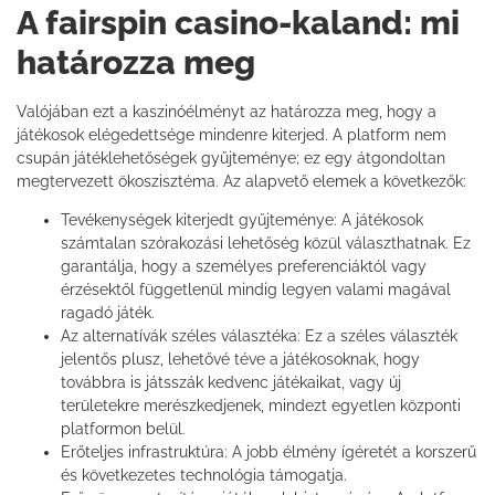
A fairspin casino-kaland: mi
határozza meg
Valójában ezt a kaszinóélményt az határozza meg, hogy a
játékosok elégedettsége mindenre kiterjed. A platform nem
csupán játéklehetőségek gyűjteménye; ez egy átgondoltan
megtervezett ökoszisztéma. Az alapvető elemek a következők:
Tevékenységek kiterjedt gyűjteménye: A játékosok
számtalan szórakozási lehetőség közül választhatnak. Ez
garantálja, hogy a személyes preferenciáktól vagy
érzésektől függetlenül mindig legyen valami magával
ragadó játék.
Az alternatívák széles választéka: Ez a széles választék
jelentős plusz, lehetővé téve a játékosoknak, hogy
továbbra is játsszák kedvenc játékaikat, vagy új
területekre merészkedjenek, mindezt egyetlen központi
platformon belül.
Erőteljes infrastruktúra: A jobb élmény ígéretét a korszerű
és következetes technológia támogatja.