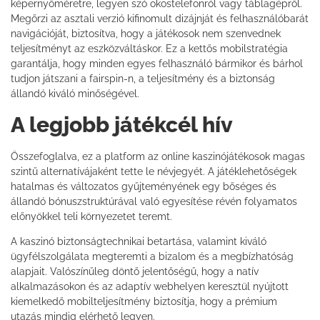
képernyőméretre, legyen szó okostelefonról vagy táblagépről.
Megőrzi az asztali verzió kifinomult dizájnját és felhasználóbarát
navigációját, biztosítva, hogy a játékosok nem szenvednek
teljesítményt az eszközváltáskor. Ez a kettős mobilstratégia
garantálja, hogy minden egyes felhasználó bármikor és bárhol
tudjon játszani a fairspin-n, a teljesítmény és a biztonság
állandó kiváló minőségével.
A legjobb játékcél hív
Összefoglalva, ez a platform az online kaszinójátékosok magas
szintű alternatívájaként tette le névjegyét. A játéklehetőségek
hatalmas és változatos gyűjteményének egy bőséges és
állandó bónuszstruktúrával való egyesítése révén folyamatos
előnyökkel teli környezetet teremt.
A kaszinó biztonságtechnikai betartása, valamint kiváló
ügyfélszolgálata megteremti a bizalom és a megbízhatóság
alapjait. Valószínűleg döntő jelentőségű, hogy a natív
alkalmazásokon és az adaptív webhelyen keresztül nyújtott
kiemelkedő mobilteljesítmény biztosítja, hogy a prémium
utazás mindig elérhető legyen.