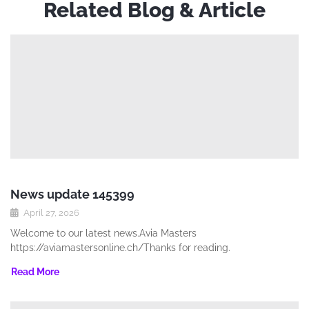
Related Blog & Article
News update 145399
April 27, 2026
Welcome to our latest news.Avia Masters
https://aviamastersonline.ch/Thanks for reading.
Read More