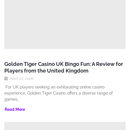
Golden Tiger Casino UK Bingo Fun: A Review for
Players from the United Kingdom
April 27, 2026
For UK players seeking an exhilarating online casino
experience‚ Golden Tiger Casino offers a diverse range of
games‚..
Read More