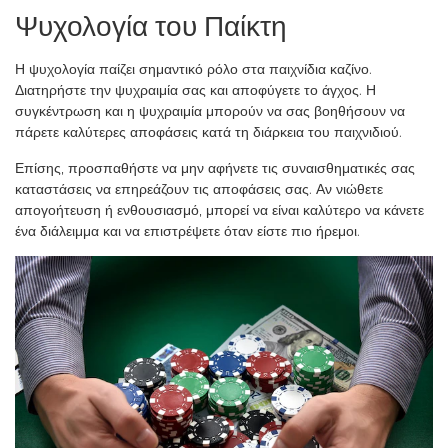
Ψυχολογία του Παίκτη
Η ψυχολογία παίζει σημαντικό ρόλο στα παιχνίδια καζίνο.
Διατηρήστε την ψυχραιμία σας και αποφύγετε το άγχος. Η
συγκέντρωση και η ψυχραιμία μπορούν να σας βοηθήσουν να
πάρετε καλύτερες αποφάσεις κατά τη διάρκεια του παιχνιδιού.
Επίσης, προσπαθήστε να μην αφήνετε τις συναισθηματικές σας
καταστάσεις να επηρεάζουν τις αποφάσεις σας. Αν νιώθετε
απογοήτευση ή ενθουσιασμό, μπορεί να είναι καλύτερο να κάνετε
ένα διάλειμμα και να επιστρέψετε όταν είστε πιο ήρεμοι.