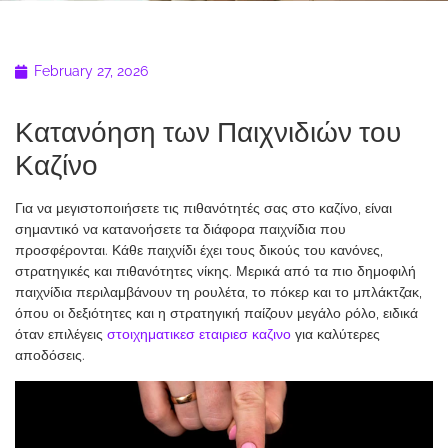
February 27, 2026
Κατανόηση των Παιχνιδιών του
Καζίνο
Για να μεγιστοποιήσετε τις πιθανότητές σας στο καζίνο, είναι
σημαντικό να κατανοήσετε τα διάφορα παιχνίδια που
προσφέρονται. Κάθε παιχνίδι έχει τους δικούς του κανόνες,
στρατηγικές και πιθανότητες νίκης. Μερικά από τα πιο δημοφιλή
παιχνίδια περιλαμβάνουν τη ρουλέτα, το πόκερ και το μπλάκτζακ,
όπου οι δεξιότητες και η στρατηγική παίζουν μεγάλο ρόλο, ειδικά
όταν επιλέγεις
στοιχηματικεσ εταιριεσ καζινο
για καλύτερες
αποδόσεις.