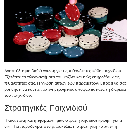
Αναπτύξτε μια βαθιά γνώση για τις πιθανότητες κάθε παιχνιδιού.
Εξετάστε τα πλεονεκτήματα του καζίνο και πώς επηρεάζουν τις
πιθανότητές σας. Η γνώση αυτών των παραμέτρων μπορεί να σας
βοηθήσει να κάνετε πιο ενημερωμένες αποφάσεις κατά τη διάρκεια
του παιχνιδιού.
Στρατηγικές Παιχνιδιού
Η ανάπτυξη και η εφαρμογή μιας στρατηγικής είναι κρίσιμη για τη
νίκη. Για παράδειγμα, στο μπλάκτζακ, η στρατηγική «στάντ» ή