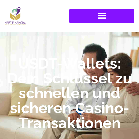
USDT-Wallets:
Dein Schlüssel zu
schnellen und
sicheren Casino-
Transaktionen