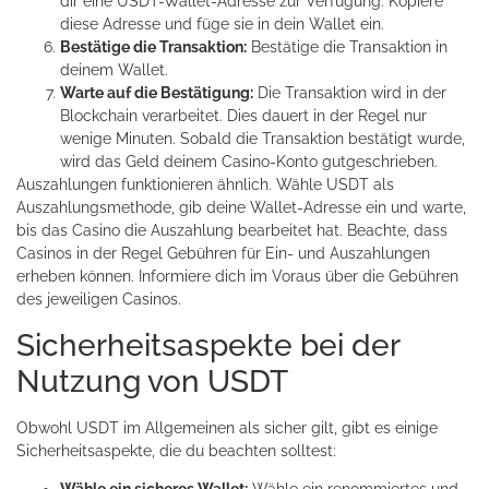
dir eine USDT-Wallet-Adresse zur Verfügung. Kopiere
diese Adresse und füge sie in dein Wallet ein.
Bestätige die Transaktion:
Bestätige die Transaktion in
deinem Wallet.
Warte auf die Bestätigung:
Die Transaktion wird in der
Blockchain verarbeitet. Dies dauert in der Regel nur
wenige Minuten. Sobald die Transaktion bestätigt wurde,
wird das Geld deinem Casino-Konto gutgeschrieben.
Auszahlungen funktionieren ähnlich. Wähle USDT als
Auszahlungsmethode, gib deine Wallet-Adresse ein und warte,
bis das Casino die Auszahlung bearbeitet hat. Beachte, dass
Casinos in der Regel Gebühren für Ein- und Auszahlungen
erheben können. Informiere dich im Voraus über die Gebühren
des jeweiligen Casinos.
Sicherheitsaspekte bei der
Nutzung von USDT
Obwohl USDT im Allgemeinen als sicher gilt, gibt es einige
Sicherheitsaspekte, die du beachten solltest: