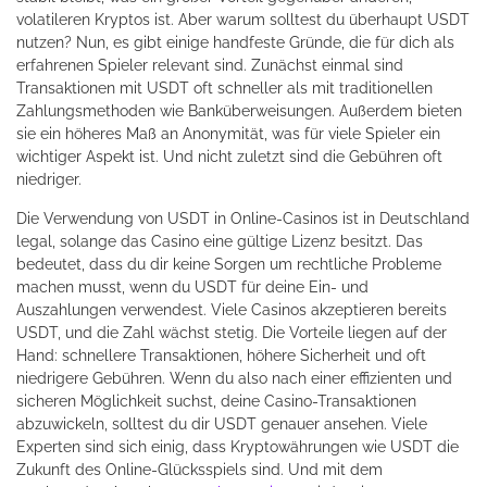
volatileren Kryptos ist. Aber warum solltest du überhaupt USDT
nutzen? Nun, es gibt einige handfeste Gründe, die für dich als
erfahrenen Spieler relevant sind. Zunächst einmal sind
Transaktionen mit USDT oft schneller als mit traditionellen
Zahlungsmethoden wie Banküberweisungen. Außerdem bieten
sie ein höheres Maß an Anonymität, was für viele Spieler ein
wichtiger Aspekt ist. Und nicht zuletzt sind die Gebühren oft
niedriger.
Die Verwendung von USDT in Online-Casinos ist in Deutschland
legal, solange das Casino eine gültige Lizenz besitzt. Das
bedeutet, dass du dir keine Sorgen um rechtliche Probleme
machen musst, wenn du USDT für deine Ein- und
Auszahlungen verwendest. Viele Casinos akzeptieren bereits
USDT, und die Zahl wächst stetig. Die Vorteile liegen auf der
Hand: schnellere Transaktionen, höhere Sicherheit und oft
niedrigere Gebühren. Wenn du also nach einer effizienten und
sicheren Möglichkeit suchst, deine Casino-Transaktionen
abzuwickeln, solltest du dir USDT genauer ansehen. Viele
Experten sind sich einig, dass Kryptowährungen wie USDT die
Zukunft des Online-Glücksspiels sind. Und mit dem