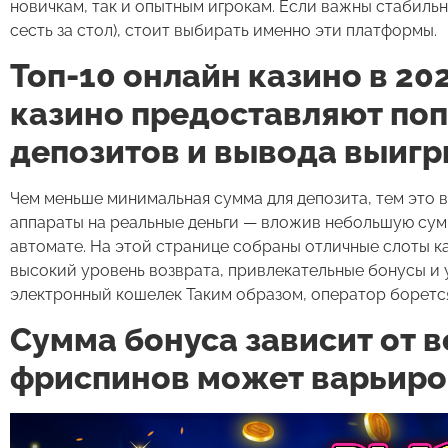
новичкам, так и опытным игрокам. Если важны стабиль
сесть за стол), стоит выбирать именно эти платформы.
Топ-10 онлайн казино в 20
казино предоставляют по
депозитов и вывода выиг
Чем меньше минимальная сумма для депозита, тем это в
аппараты на реальные деньги — вложив небольшую су
автомате. На этой странице собраны отличные слоты ка
высокий уровень возврата, привлекательные бонусы и у
электронный кошелек Таким образом, оператор борется
Сумма бонуса зависит от в
фриспинов может варьиро