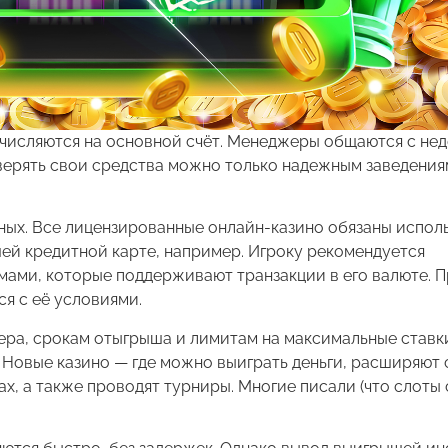
зачисляются на основной счёт. Менеджеры общаются с не
верять свои средства можно только надежным заведения
анных. Все лицензированные онлайн-казино обязаны испол
шей кредитной карте, например. Игроку рекомендуется
мами, которые поддерживают транзакции в его валюте. 
ся с её условиями.
ра, срокам отыгрыша и лимитам на максимальные ставк
 Новые казино — где можно выиграть деньги, расширяют 
х, а также проводят турниры. Многие писали (что слоты 