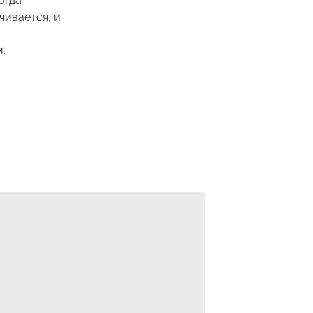
огда
чивается, и
.