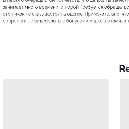
В первую очередь стоит отметить, что депозиты зачисл
занимает много времени, и порой требуется обращатьс
это никак не сказывается на оценке. Примечательно, чт
современные видеослоты с бонусами и джекпотами, а т
Re