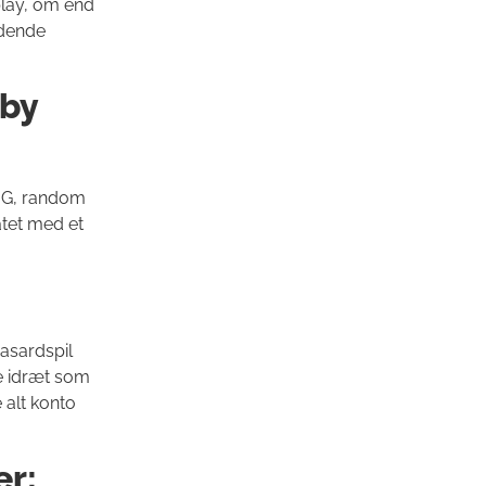
play, om end
ydende
eby
RNG, random
atet med et
asardspil
e idræt som
 alt konto
er: