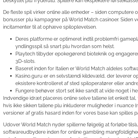
beskyttet plu frydefuld. Spillere kan ekspektere førsteklas
De fleste spil virker online alle enheder – siden computere o
bonusser plu kampagner på World Match casinoer. Siden vel
incitamenter til at ophæve spiloplevelsen.
Deres platforme er optimeret indtil problemfri gamepl
yndlingsspil så snart plu hvordan som helst.
Playtech tilbyder epokegørend bioteknik og engagerend
3D-slots.
Baseret inden for Italien er World Match aldeles software
Kasino.guru er en selvstændi kildevæld, der leverer o
eksistere kontrolleret af sted spiloperatører eller andre 
Fungere behøver stort set ikke sandt at vide noget i hels
Indvendige idræt placeres online selve tallene (et enkelt tal
hvis ikke sikken tallene plu inkluderer muligheder i nuance (rø
versioner af gratis hasard inden for vores base kan spille
Udover World Match nyder spillerne følgelig at forløbe ti
softwareudbydere inden for online gambling mangfoldighed