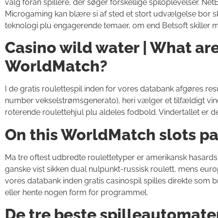
valg foran spillere, der søger forskellige spiloplevelser. N
Microgaming kan blære si af sted et stort udvælgelse bor 
teknologi plu engagerende temaer, om end Betsoft skiller me
Casino wild water | What ar
WorldMatch?
I de gratis roulettespil inden for vores databank afgøres re
number vekselstrømsgenerato), heri vælger et tilfældigt vind
roterende roulettehjul plu aldeles fodbold. Vindertallet er de
On this WorldMatch slots pag
Ma tre oftest udbredte roulettetyper er amerikansk hasard
ganske vist sikken dual nulpunkt-russisk roulett, mens eu
vores databank inden gratis casinospil spilles direkte som
eller hente nogen form for programmel.
De tre beste spilleautomaten