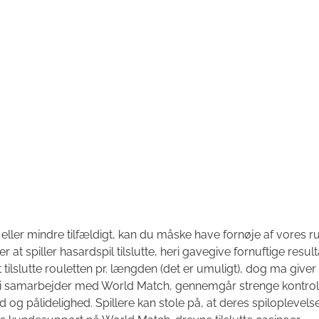
 eller mindre tilfældigt, kan du måske have fornøje af vores r
r at spiller hasardspil tilslutte, heri gavegive fornuftige resul
 tilslutte rouletten pr. længden (det er umuligt), dog ma giver
eri samarbejder med World Match, gennemgår strenge kontro
 og pålidelighed. Spillere kan stole på, at deres spiloplevelse