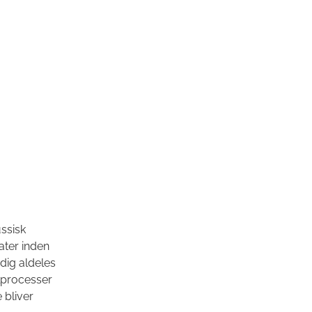
ussisk
tater inden
 dig aldeles
lprocesser
 bliver