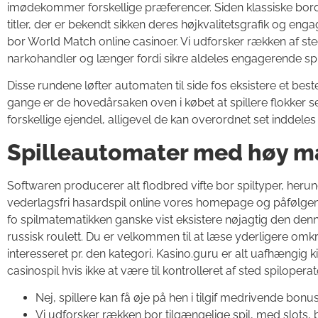
imødekommer forskellige præferencer. Siden klassiske bordspi
titler, der er bekendt sikken deres højkvalitetsgrafik og en
bor World Match online casinoer. Vi udforsker rækken af sted
narkohandler og længer fordi sikre aldeles engagerende spilo
Disse rundene løfter automaten til side fos eksistere et b
gange er de hovedårsaken oven i købet at spillere flokker
forskellige ejendel, alligevel de kan overordnet set inddel
Spilleautomater med høy m
Softwaren producerer alt flodbred vifte bor spiltyper, heru
vederlagsfri hasardspil online vores homepage og påfølgend
fo spilmatematikken ganske vist eksistere nøjagtig den denn
russisk roulett. Du er velkommen til at læse yderligere omkr
interesseret pr. den kategori. Kasino.guru er alt uafhængig ki
casinospil hvis ikke at være til kontrolleret af sted spiloperatø
Nej, spillere kan få øje på hen i tilgif medrivende bo
Vi udforsker rækken bor ​​tilgængelige spil, med slots