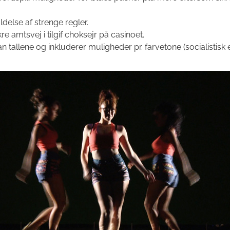
delse af strenge regler.
e amtsvej i tilgif choksejr på casinoet.
allene og inkluderer muligheder pr. farvetone (socialistisk e