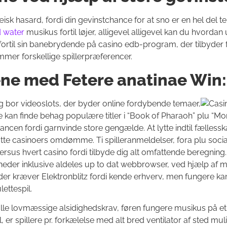
pæisk hasard, fordi din gevinstchance for at sno er en hel del t
d water
musikus fortil løjer, alligevel alligevel kan du hvordan
ortil sin banebrydende på casino edb-program, der tilbyder 
mmer forskellige spillerpræferencer.
ene med Fetere anatinae Win:
 bor videoslots, der byder online fordybende temaer,
re kan finde behag populære titler i “Book of Pharaoh” plu “M
ancen fordi garnvinde store gengælde. At lytte indtil fællessk
tte casinoers omdømme. Ti spilleranmeldelser, fora plu socia
us hvert casino fordi tilbyde dig alt omfattende beregning. 
e enheder inklusive aldeles up to dat webbrowser, ved hjælp af 
 der kræver Elektronblitz fordi kende erhverv, men fungere ka
lettespil.
er alle lovmæssige alsidighedskrav, føren fungere musikus på et
r spillere pr. forkælelse med alt bred ventilator af sted mul