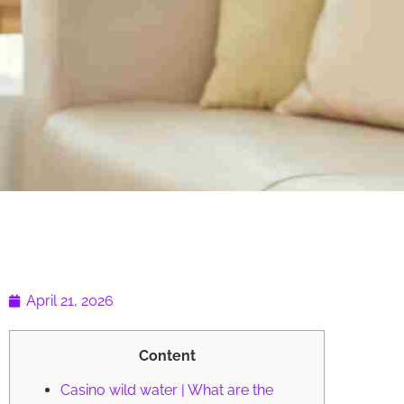
April 21, 2026
Content
Casino wild water | What are the