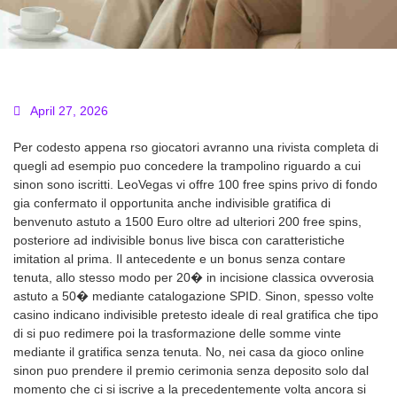
April 27, 2026
Per codesto appena rso giocatori avranno una rivista completa di
quegli ad esempio puo concedere la trampolino riguardo a cui
sinon sono iscritti. LeoVegas vi offre 100 free spins privo di fondo
gia confermato il opportunita anche indivisible gratifica di
benvenuto astuto a 1500 Euro oltre ad ulteriori 200 free spins,
posteriore ad indivisible bonus live bisca con caratteristiche
imitation al prima. Il antecedente e un bonus senza contare
tenuta, allo stesso modo per 20� in incisione classica ovverosia
astuto a 50� mediante catalogazione SPID. Sinon, spesso volte
casino indicano indivisible pretesto ideale di real gratifica che tipo
di si puo redimere poi la trasformazione delle somme vinte
mediante il gratifica senza tenuta. No, nei casa da gioco online
sinon puo prendere il premio cerimonia senza deposito solo dal
momento che ci si iscrive a la precedentemente volta ancora si