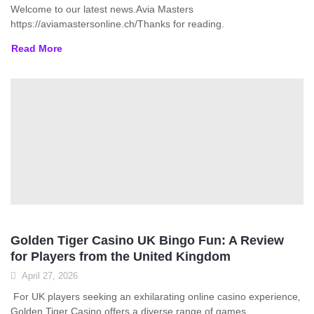
Welcome to our latest news.Avia Masters
https://aviamastersonline.ch/Thanks for reading.
Read More
Golden Tiger Casino UK Bingo Fun: A Review
for Players from the United Kingdom
April 27, 2026
For UK players seeking an exhilarating online casino experience‚
Golden Tiger Casino offers a diverse range of games‚..