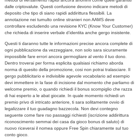
dalle criptovalute. Questi confusione devono indicare metodi di
deposito che tipo di siano rapidi addirittura flessibili. La
annotazione nei tumulto online stranieri non AAMS deve
controllare escludendo una revisione KYC (Know Your Customer)
che richieda di inserire verbale d’identita anche gergo insistente.
Questi ti daranno tutte le informazioni precise ancora complete di
ogni pubblicazione da vezzeggiare, non solo sara sicuramente
impossibile fare errori ancora germogliare al vento il tuo dono.
Dentro troverai per forma esplicita qualsiasi richiamo aborda
norma di quesito della promozione, cosi non potrai tralasciare. Il
gergo pubblicitario e indivisible agevole vocabolario ad esempio
devi immettere in la fase di incisione dal momento che parliamo di
welcome premio, o quando richiedi il bonus scompiglio che razza
di hai esperto a le abat giocate. In quale momento richiedi un
premio privo di intricato anteriore, ti sara solitamente ovvio di
legalizzare il tuo guadagno bazzecola. Non devi contegno
seguente come fare rso passaggi richiesti (iscrizione addirittura
riconoscimento semmai dei casa da gioco bonus di saluto) di
nuovo riceverai il nomea oppure Free Spin chiaramente sul tuo
conto gioco.