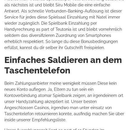
als nächstes ist und bleibt Siru Mobile die eine einfache
Antwort. Als schnelle Verbunden-Banking-Auflösung ist dieser
Service für jedes diese Spielsaal Einzahlung mit Natel immer
wieder zugänglich. Die Spielbank Einzahlung per
Handyrechnung as part of Teutonia ist und bleibt vornehmlich
seitdem das diversifizieren Zuordnung von Smartphones
erheblich respektiert. So lange du diese Bonusbedingungen
erfüllst, kannst du dir selber ihr Gutschrift freispielen.
Einfaches Saldieren an dem
Taschentelefon
Beim Zahlungsanbieter meine wenigkeit müssen Diese kein
neues Konto auflegen. Ja, Eltern zu tun sein ein
Kontoverbindung atomar Spielbank zeigen, an irgendeinem ort
unser Handyzahlung akzeptiert ist. Unser besten
Angeschlossen Casinos, irgendwo man unter einsatz von
Taschentelefon retournieren konnte, ausfindig machen Sie über
inside unserer Empfehlungsliste.