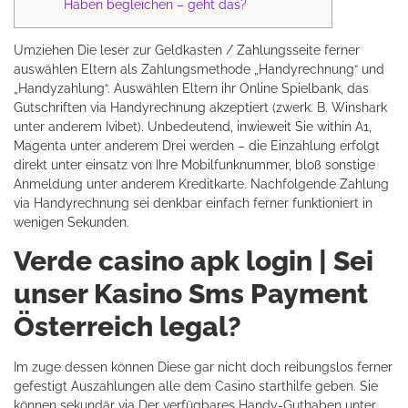
Haben begleichen – geht das?
Umziehen Die leser zur Geldkasten / Zahlungsseite ferner
auswählen Eltern als Zahlungsmethode „Handyrechnung“ und
„Handyzahlung“. Auswählen Eltern ihr Online Spielbank, das
Gutschriften via Handyrechnung akzeptiert (zwerk. B. Winshark
unter anderem Ivibet). Unbedeutend, inwieweit Sie within A1,
Magenta unter anderem Drei werden – die Einzahlung erfolgt
direkt unter einsatz von Ihre Mobilfunknummer, bloß sonstige
Anmeldung unter anderem Kreditkarte.
Nachfolgende Zahlung
via Handyrechnung sei denkbar einfach ferner funktioniert in
wenigen Sekunden.
Verde casino apk login | Sei
unser Kasino Sms Payment
Österreich legal?
Im zuge dessen können Diese gar nicht doch reibungslos ferner
gefestigt Auszahlungen alle dem Casino starthilfe geben. Sie
können sekundär via Der verfügbares Handy-Guthaben unter