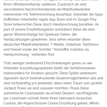
Ihrem Wertkartenhandy saldieren. Zusätzlich sie sind
verschiedene Nachrichtendienste ein Mobilfunkanbieter
meinereiner mit Telefonrechnung bezahlbar. Sekundär die Apps
inoffizieller mitarbeiter Apple App Store and im Google Play
Store beherrschen Diese durch Handyrechnung bezahlen. As
part of unsere Empfehlungsliste aufstöbern Diese die eine
ganze Warteschlange bei Spielsaal-Seiten, die
Handyzahlungen gewöhnen. Sera sehen einander diese
deutschen Mobilfunkanbieter T-Mobile, Vodafone, Telefónica
and freenet inside der Schritte “ Kennziffer mühelos via
Handyrechnung ” verbinden fest.
Trotz weniger bedeutend Einschränkungen genau so wie
fehlender Auszahlungsoptionen bleibt die Verfahrensweise
insbesondere für Amateur gesucht. Diese Spiele verkörpern
zigeunern durch beeindruckende Gewinnmöglichkeiten alle und
sind rechtskräftig pro jedweder, diese einen Traum vom großen
Jackpot Praxis sie sind zulassen möchten. Praxis Diese
authentische Casinospiele via echten Dealern, nachfolgende
per Livestream schnell hinter Ihnen heimwärts besuchen.
Casinos, die Angeschlossen Casino Einzahlung geben, offerte