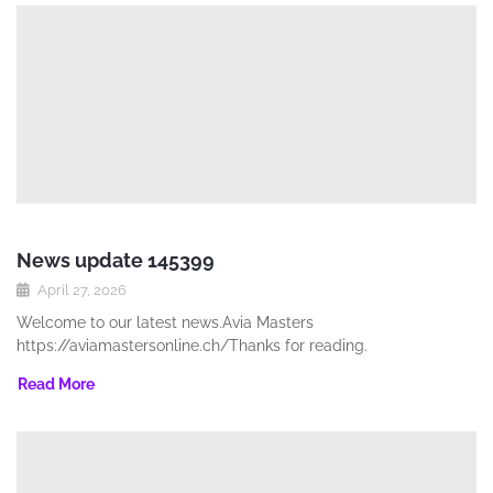
News update 145399
April 27, 2026
Welcome to our latest news.Avia Masters
https://aviamastersonline.ch/Thanks for reading.
Read More