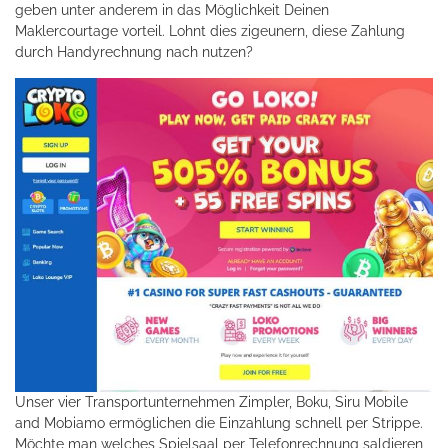
geben unter anderem in das Möglichkeit Deinen
Maklercourtage vorteil. Lohnt dies zigeunern, diese Zahlung
durch Handyrechnung nach nutzen?
Unser vier Transportunternehmen Zimpler, Boku, Siru Mobile
and Mobiamo ermöglichen die Einzahlung schnell per Strippe.
Möchte man welches Spielsaal per Telefonrechnung saldieren,