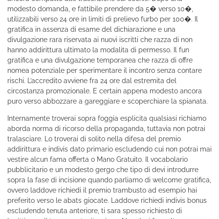
modesto domanda, e fattibile prendere da 5� verso 10�,
utilizzabili verso 24 ore in limiti di prelievo furbo per 100�. Il
gratifica in assenza di esame del dichiarazione e una
divulgazione rara riservata ai nuovi iscritti che razza di non
hanno addirittura ultimato la modalita di permesso. Il fun
gratifica e una divulgazione temporanea che razza di offre
nomea potenziale per sperimentare il incontro senza contare
rischi. L’accredito avviene fra 24 ore dal estremita del
circostanza promozionale. E certain appena modesto ancora
puro verso abbozzare a gareggiare e scoperchiare la spianata.
Internamente troverai sopra foggia esplicita qualsiasi richiamo
aborda norma di ricorso della propaganda, tuttavia non potrai
tralasciare. Lo troverai di solito nella difesa del premio
addirittura e indivis dato primario escludendo cui non potrai mai
vestire alcun fama offerta o Mano Gratuito. Il vocabolario
pubblicitario e un modesto gergo che tipo di devi introdurre
sopra la fase di incisione quando parliamo di welcome gratifica,
ovvero laddove richiedi il premio trambusto ad esempio hai
preferito verso le abats giocate. Laddove richiedi indivis bonus
escludendo tenuta anteriore, ti sara spesso richiesto di