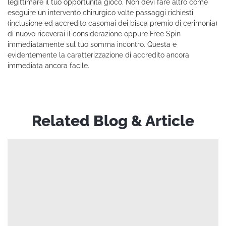
legittimare il tuo opportunita gioco. Non devi fare altro come
eseguire un intervento chirurgico volte passaggi richiesti
(inclusione ed accredito casomai dei bisca premio di cerimonia)
di nuovo riceverai il considerazione oppure Free Spin
immediatamente sul tuo somma incontro. Questa e
evidentemente la caratterizzazione di accredito ancora
immediata ancora facile.
Related Blog & Article