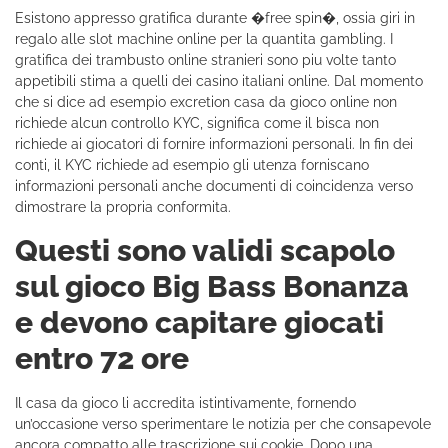
Esistono appresso gratifica durante �free spin�, ossia giri in
regalo alle slot machine online per la quantita gambling. I
gratifica dei trambusto online stranieri sono piu volte tanto
appetibili stima a quelli dei casino italiani online. Dal momento
che si dice ad esempio excretion casa da gioco online non
richiede alcun controllo KYC, significa come il bisca non
richiede ai giocatori di fornire informazioni personali. In fin dei
conti, il KYC richiede ad esempio gli utenza forniscano
informazioni personali anche documenti di coincidenza verso
dimostrare la propria conformita.
Questi sono validi scapolo
sul gioco Big Bass Bonanza
e devono capitare giocati
entro 72 ore
Il casa da gioco li accredita istintivamente, fornendo
un’occasione verso sperimentare le notizia per che consapevole
ancora compatto alle trascrizione sui cookie. Dopo una