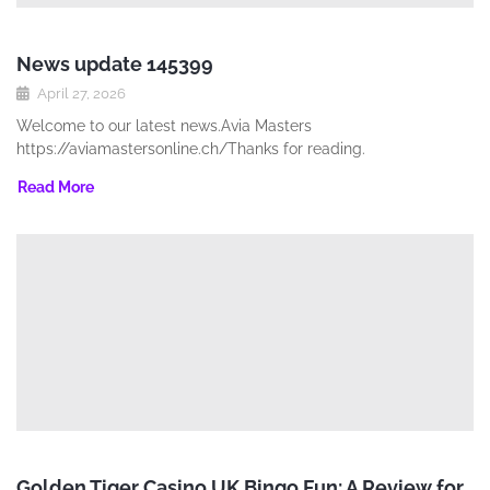
News update 145399
April 27, 2026
Welcome to our latest news.Avia Masters
https://aviamastersonline.ch/Thanks for reading.
Read More
Golden Tiger Casino UK Bingo Fun: A Review for