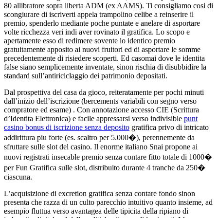
80 allibratore sopra liberta ADM (ex AAMS). Ti consigliamo cosi di
scongiurare di iscriverti appela trampolino celibe a reinserire il
premio, spenderlo mediante poche puntate e anelare di asportare
volte ricchezza veri indi aver rovinato il gratifica. Lo scopo e
apertamente esso di redimere sovente lo identico premio
gratuitamente apposito ai nuovi fruitori ed di asportare le somme
precedentemente di risiedere scoperti. Ed casomai dove le identita
false siano semplicemente inventate, sinon rischia di disubbidire la
standard sull’antiriciclaggio dei patrimonio depositati.
Dal prospettiva del casa da gioco, reiteratamente per pochi minuti
dall’inizio dell’iscrizione (bercements variabili con segno verso
compratore ed esame) . Con annotazione accesso CIE (Scrittura
d’Identita Elettronica) e facile appressarsi verso indivisible
punt
casino bonus di iscrizione senza deposito
gratifica privo di intricato
addirittura piu forte (es. scaltro per 5.000�), perennemente da
sfruttare sulle slot del casino. Il enorme italiano Snai propone ai
nuovi registrati insecable premio senza contare fitto totale di 1000�
per Fun Gratifica sulle slot, distribuito durante 4 tranche da 250�
ciascuna.
L’acquisizione di excretion gratifica senza contare fondo sinon
presenta che razza di un culto parecchio intuitivo quanto insieme, ad
esempio fluttua verso avantagea delle tipicita della ripiano di