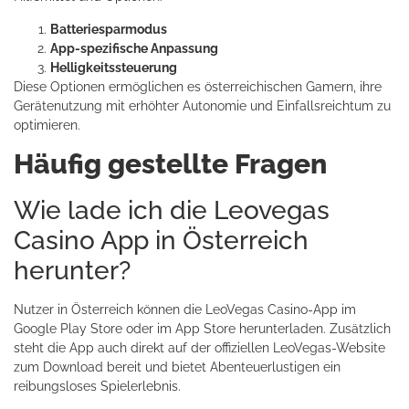
Batteriesparmodus
App-spezifische Anpassung
Helligkeitssteuerung
Diese Optionen ermöglichen es österreichischen Gamern, ihre
Gerätenutzung mit erhöhter Autonomie und Einfallsreichtum zu
optimieren.
Häufig gestellte Fragen
Wie lade ich die Leovegas
Casino App in Österreich
herunter?
Nutzer in Österreich können die LeoVegas Casino-App im
Google Play Store oder im App Store herunterladen. Zusätzlich
steht die App auch direkt auf der offiziellen LeoVegas-Website
zum Download bereit und bietet Abenteuerlustigen ein
reibungsloses Spielerlebnis.