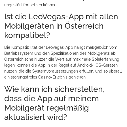
ungestört fortsetzen können.
Ist die LeoVegas-App mit allen
Mobilgeräten in Österreich
kompatibel?
Die Kompatibilität der Leovegas-App hängt maßgeblich vom
Betriebssystem und den Spezifikationen des Mobilgeräts ab.
Österreichische Nutzer, die Wert auf maximale Spielerfahrung
legen, können die App in der Regel auf Android- iOS-Geräten
nutzen, die die Systemvoraussetzungen erfüllen, und so überall
ein störungsfreies Casino-Erlebnis genießen.
Wie kann ich sicherstellen,
dass die App auf meinem
Mobilgerät regelmäßig
aktualisiert wird?