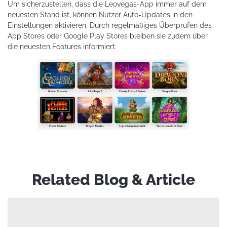
Um sicherzustellen, dass die Leovegas-App immer auf dem
neuesten Stand ist, können Nutzer Auto-Updates in den
Einstellungen aktivieren. Durch regelmäßiges Überprüfen des
App Stores oder Google Play Stores bleiben sie zudem über
die neuesten Features informiert.
Related Blog & Article