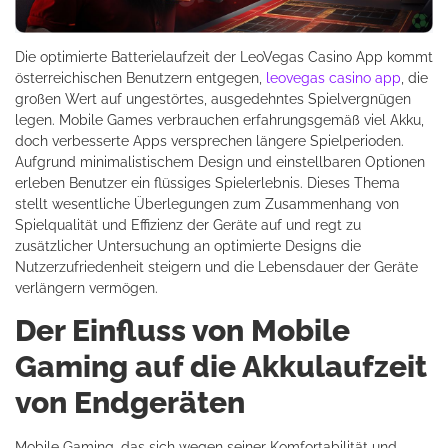
Die optimierte Batterielaufzeit der LeoVegas Casino App kommt
österreichischen Benutzern entgegen,
leovegas casino app
, die
großen Wert auf ungestörtes, ausgedehntes Spielvergnügen
legen. Mobile Games verbrauchen erfahrungsgemäß viel Akku,
doch verbesserte Apps versprechen längere Spielperioden.
Aufgrund minimalistischem Design und einstellbaren Optionen
erleben Benutzer ein flüssiges Spielerlebnis. Dieses Thema
stellt wesentliche Überlegungen zum Zusammenhang von
Spielqualität und Effizienz der Geräte auf und regt zu
zusätzlicher Untersuchung an optimierte Designs die
Nutzerzufriedenheit steigern und die Lebensdauer der Geräte
verlängern vermögen.
Der Einfluss von Mobile
Gaming auf die Akkulaufzeit
von Endgeräten
Mobile Gaming, das sich wegen seiner Komfortabilität und