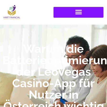
Warum die
Batterieoptimieru
der LeoVegas
Casino-App für
Nutzer in
Österreich wichtig