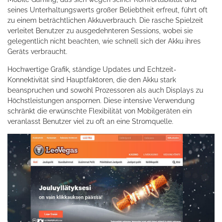
seines Unterhaltungswerts großer Beliebtheit erfreut, führt oft
zu einem beträchtlichen Akkuverbrauch. Die rasche Spielzeit
verleitet Benutzer zu ausgedehnteren Sessions, wobei sie
gelegentlich nicht beachten, wie schnell sich der Akku ihres
Geräts verbraucht.
Hochwertige Grafik, ständige Updates und Echtzeit-
Konnektivität sind Hauptfaktoren, die den Akku stark
beanspruchen und sowohl Prozessoren als auch Displays zu
Höchstleistungen anspornen. Diese intensive Verwendung
schränkt die erwünschte Flexibilität von Mobilgeräten ein
veranlasst Benutzer viel zu oft an eine Stromquelle.