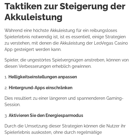
Taktiken zur Steigerung der
Akkuleistung
Während eine höchste Akkuleistung für ein reibungsloses
Spielerlebnis notwendig ist, ist es essentiell, einige Strategien
zu verstehen, mit denen die Akkuleistung der LeoVegas Casino
App gesteigert werden kann.
Spieler, die ungestörtes Spielvergnügen anstreben, können von
diesen Verbesserungen erheblich gewinnen.
1.
Helligkeitseinstellungen anpassen
2.
Hintergrund-Apps einschränken
Dies resultiert zu einer längeren und spannenderen Gaming-
Session.
3.
Aktivieren Sie den Energiesparmodus
Durch die Umsetzung dieser Strategien können die Nutzer ihr
Spielerlebnis auskosten, ohne durch regelmäßige