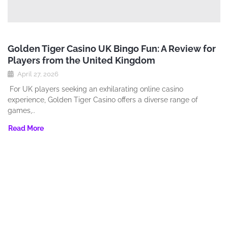
Golden Tiger Casino UK Bingo Fun: A Review for
Players from the United Kingdom
April 27, 2026
For UK players seeking an exhilarating online casino
experience‚ Golden Tiger Casino offers a diverse range of
games‚..
Read More