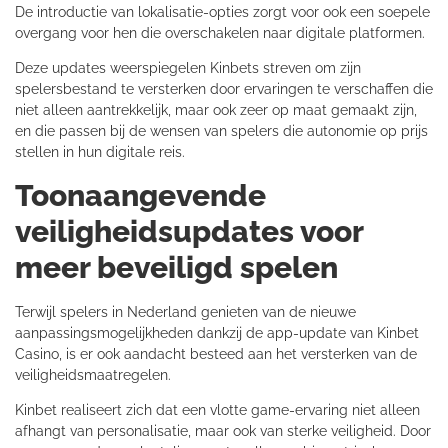
De introductie van lokalisatie-opties zorgt voor ook een soepele
overgang voor hen die overschakelen naar digitale platformen.
Deze updates weerspiegelen Kinbets streven om zijn
spelersbestand te versterken door ervaringen te verschaffen die
niet alleen aantrekkelijk, maar ook zeer op maat gemaakt zijn,
en die passen bij de wensen van spelers die autonomie op prijs
stellen in hun digitale reis.
Toonaangevende
veiligheidsupdates voor
meer beveiligd spelen
Terwijl spelers in Nederland genieten van de nieuwe
aanpassingsmogelijkheden dankzij de app-update van Kinbet
Casino, is er ook aandacht besteed aan het versterken van de
veiligheidsmaatregelen.
Kinbet realiseert zich dat een vlotte game-ervaring niet alleen
afhangt van personalisatie, maar ook van sterke veiligheid. Door