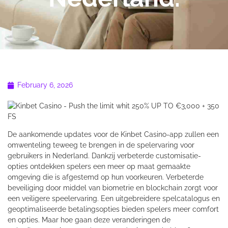
February 6, 2026
De aankomende updates voor de Kinbet Casino-app zullen een
omwenteling teweeg te brengen in de spelervaring voor
gebruikers in Nederland. Dankzij verbeterde customisatie-
opties ontdekken spelers een meer op maat gemaakte
omgeving die is afgestemd op hun voorkeuren. Verbeterde
beveiliging door middel van biometrie en blockchain zorgt voor
een veiligere speelervaring. Een uitgebreidere spelcatalogus en
geoptimaliseerde betalingsopties bieden spelers meer comfort
en opties. Maar hoe gaan deze veranderingen de