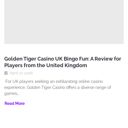
Golden Tiger Casino UK Bingo Fun: A Review for
Players from the United Kingdom
April 27, 2026
For UK players seeking an exhilarating online casino
experience‚ Golden Tiger Casino offers a diverse range of
games‚..
Read More