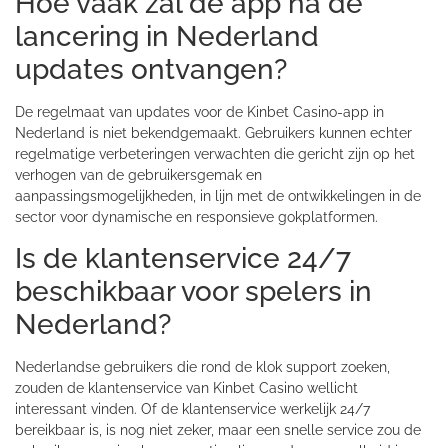
Hoe vaak zal de app na de
lancering in Nederland
updates ontvangen?
De regelmaat van updates voor de Kinbet Casino-app in
Nederland is niet bekendgemaakt. Gebruikers kunnen echter
regelmatige verbeteringen verwachten die gericht zijn op het
verhogen van de gebruikersgemak en
aanpassingsmogelijkheden, in lijn met de ontwikkelingen in de
sector voor dynamische en responsieve gokplatformen.
Is de klantenservice 24/7
beschikbaar voor spelers in
Nederland?
Nederlandse gebruikers die rond de klok support zoeken,
zouden de klantenservice van Kinbet Casino wellicht
interessant vinden. Of de klantenservice werkelijk 24/7
bereikbaar is, is nog niet zeker, maar een snelle service zou de