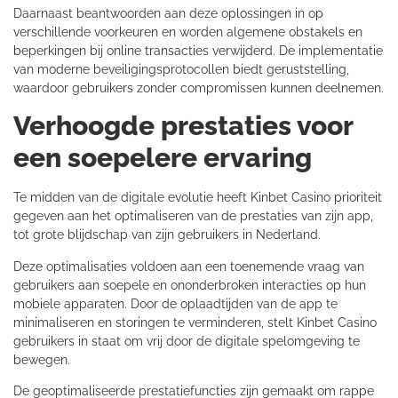
Daarnaast beantwoorden aan deze oplossingen in op
verschillende voorkeuren en worden algemene obstakels en
beperkingen bij online transacties verwijderd. De implementatie
van moderne beveiligingsprotocollen biedt geruststelling,
waardoor gebruikers zonder compromissen kunnen deelnemen.
Verhoogde prestaties voor
een soepelere ervaring
Te midden van de digitale evolutie heeft Kinbet Casino prioriteit
gegeven aan het optimaliseren van de prestaties van zijn app,
tot grote blijdschap van zijn gebruikers in Nederland.
Deze optimalisaties voldoen aan een toenemende vraag van
gebruikers aan soepele en ononderbroken interacties op hun
mobiele apparaten. Door de oplaadtijden van de app te
minimaliseren en storingen te verminderen, stelt Kinbet Casino
gebruikers in staat om vrij door de digitale spelomgeving te
bewegen.
De geoptimaliseerde prestatiefuncties zijn gemaakt om rappe