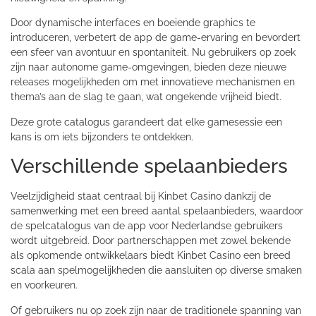
Door dynamische interfaces en boeiende graphics te
introduceren, verbetert de app de game-ervaring en bevordert
een sfeer van avontuur en spontaniteit. Nu gebruikers op zoek
zijn naar autonome game-omgevingen, bieden deze nieuwe
releases mogelijkheden om met innovatieve mechanismen en
thema’s aan de slag te gaan, wat ongekende vrijheid biedt.
Deze grote catalogus garandeert dat elke gamesessie een
kans is om iets bijzonders te ontdekken.
Verschillende spelaanbieders
Veelzijdigheid staat centraal bij Kinbet Casino dankzij de
samenwerking met een breed aantal spelaanbieders, waardoor
de spelcatalogus van de app voor Nederlandse gebruikers
wordt uitgebreid. Door partnerschappen met zowel bekende
als opkomende ontwikkelaars biedt Kinbet Casino een breed
scala aan spelmogelijkheden die aansluiten op diverse smaken
en voorkeuren.
Of gebruikers nu op zoek zijn naar de traditionele spanning van