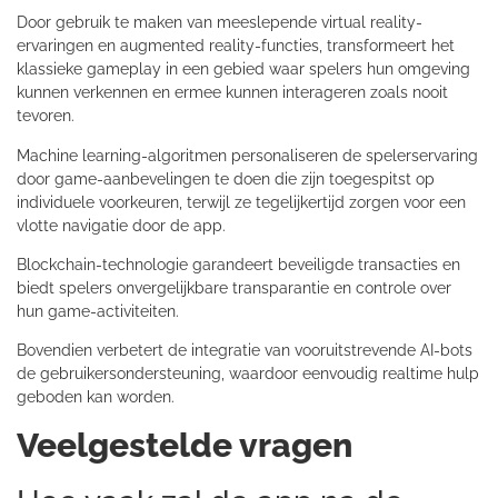
Door gebruik te maken van meeslepende virtual reality-
ervaringen en augmented reality-functies, transformeert het
klassieke gameplay in een gebied waar spelers hun omgeving
kunnen verkennen en ermee kunnen interageren zoals nooit
tevoren.
Machine learning-algoritmen personaliseren de spelerservaring
door game-aanbevelingen te doen die zijn toegespitst op
individuele voorkeuren, terwijl ze tegelijkertijd zorgen voor een
vlotte navigatie door de app.
Blockchain-technologie garandeert beveiligde transacties en
biedt spelers onvergelijkbare transparantie en controle over
hun game-activiteiten.
Bovendien verbetert de integratie van vooruitstrevende AI-bots
de gebruikersondersteuning, waardoor eenvoudig realtime hulp
geboden kan worden.
Veelgestelde vragen