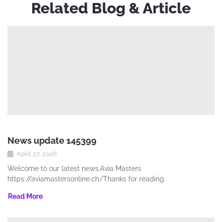
Related Blog & Article
News update 145399
April 27, 2026
Welcome to our latest news.Avia Masters
https://aviamastersonline.ch/Thanks for reading.
Read More