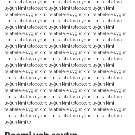
kimi tələbələrə uyğun kimi tələbələrə uyğun kimi tələbələrə
uyğun kimi tələbələrə uyğun kimi tələbələrə uyğun kimi
tələbələrə uyğun kimi tələbələrə uyğun kimi tələbələrə uyğun
kimi tələbələrə uyğun kimi tələbələrə uyğun kimi tələbələrə
uyğun kimi tələbələrə uyğun kimi tələbələrə uyğun kimi
tələbələrə uyğun kimi tələbələrə uyğun kimi tələbələrə uyğun
kimi tələbələrə uyğun kimi tələbələrə uyğun kimi tələbələrə
uyğun kimi tələbələrə uyğun kimi tələbələrə uyğun kimi
tələbələrə uyğun kimi tələbələrə uyğun kimi tələbələrə uyğun
kimi tələbələrə uyğun kimi tələbələrə uyğun kimi tələbələrə
uyğun kimi tələbələrə uyğun kimi tələbələrə uyğun kimi
tələbələrə uyğun kimi tələbələrə uyğun kimi tələbələrə uyğun
kimi tələbələrə uyğun kimi tələbələrə uyğun kimi tələbələrə
uyğun kimi tələbələrə uyğun kimi tələbələrə uyğun kimi
tələbələrə uyğun kimi tələbələrə uyğun kimi tələbələrə uyğun
kimi tələbələrə uyğun kimi tələbələrə uyğun kimi tələbələrə
uyğun kimi tələbələrə uyğun kimi tələbələrə uyğun kimi
tələbələrə uyğun kimi tələbələrə uyğun kimi tələbələrə uyğun
kimi tələbələrə uyğun kimi tələbələrə uyğun kimi tələbələrə
uyğun kimi tə