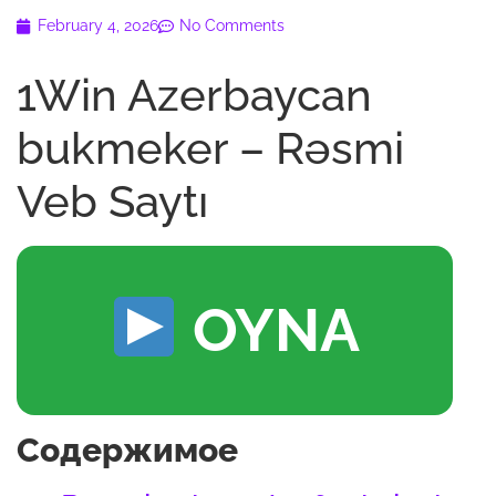
February 4, 2026
No Comments
1Win Azerbaycan
bukmeker – Rəsmi
Veb Saytı
OYNA
Содержимое