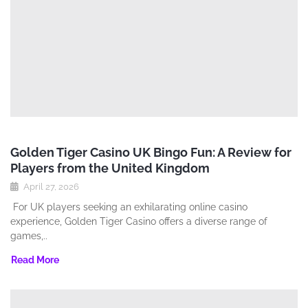
Golden Tiger Casino UK Bingo Fun: A Review for
Players from the United Kingdom
April 27, 2026
For UK players seeking an exhilarating online casino
experience‚ Golden Tiger Casino offers a diverse range of
games‚..
Read More