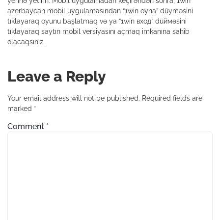
yerinə yetirin. Mobil uygulamadan keçirəndən sonra, 1win
azerbaycan mobil uygulamasından “1win oyna” düyməsini
tıklayaraq oyunu başlatmaq və ya “1win вход” düймəsini
tıklayaraq saytın mobil versiyasını açmaq imkanına sahib
olacaqsınız.
Leave a Reply
Your email address will not be published.
Required fields are
marked
*
Comment
*