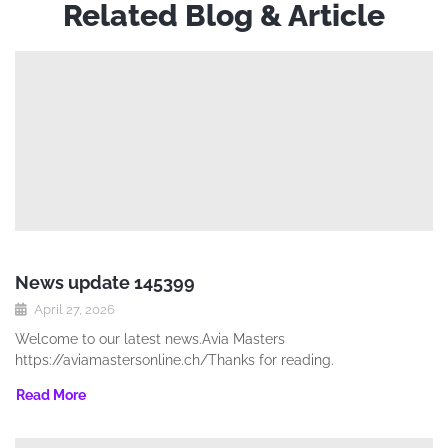
Related Blog & Article
News update 145399
April 27, 2026
Welcome to our latest news.Avia Masters
https://aviamastersonline.ch/Thanks for reading.
Read More