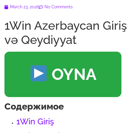
March 23, 2026
No Comments
1Win Azerbaycan Giriş
və Qeydiyyat
OYNA
Содержимое
1Win Giriş