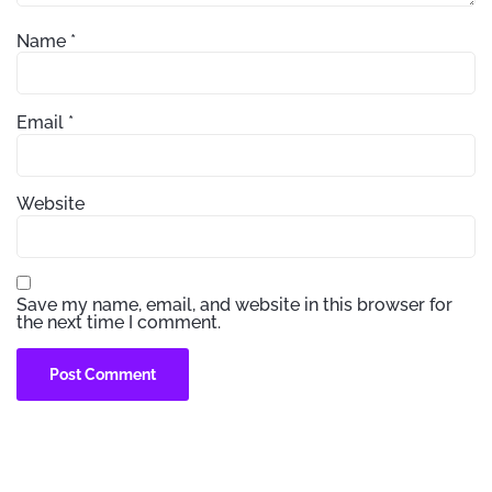
Name
*
Email
*
Website
Save my name, email, and website in this browser for
the next time I comment.