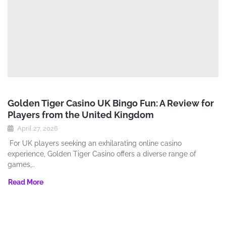
Golden Tiger Casino UK Bingo Fun: A Review for
Players from the United Kingdom
April 27, 2026
For UK players seeking an exhilarating online casino
experience‚ Golden Tiger Casino offers a diverse range of
games‚..
Read More