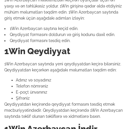
1Win Azerbaycan məselenizdən keçirən oyunçular üçün ən
yaxşı və ən təhlükəsiz yoldur. 1Win girişinə qədər əldə etdiyiniz
mühüm məlumatları təqdim edin. 1Win Azerbaycan saytında
giriş etmək üçün aşağıdakı adımları izləyin:
1Win Azerbaycan saytına keçid edin.
Qeydiyyat formasını doldurun və giriş kodunu daxil edin.
Qeydiyyat formasını təsdiq edin.
1Win Qeydiyyat
1Win Azerbaycan saytında yeni qeydiyyatdan keçirə bilərsiniz.
Qeydiyyatdan keçərkən aşağıdakı məlumatları təqdim edin:
Adınız və soyadınız
Telefon nömrəniz
E-poçt ünvanınız
Şifrəniz
Qeydiyyatdan keçirəndə qeydiyyat formasını təsdiq etmək
məcburiyyətindədir. Qeydiyyatdan keçirəndə 1Win Azerbaycan
saytında təklif olunan təkliflərə və xidmətlərə baxın.
1Win Azerbaycan İndir