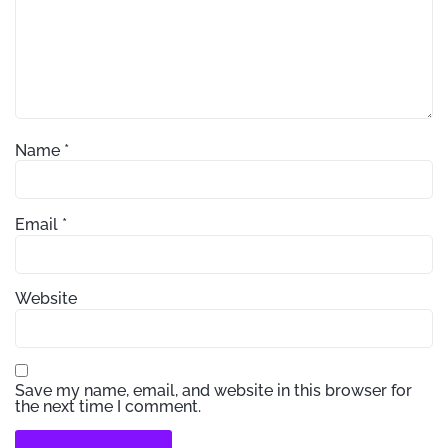
Name
*
Email
*
Website
Save my name, email, and website in this browser for
the next time I comment.