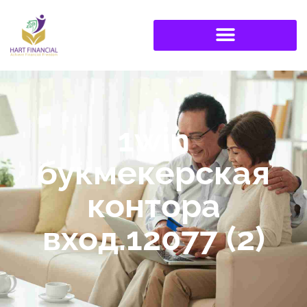
1win
букмекерская
контора
вход.12077 (2)