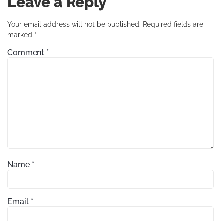
Leave a Reply
Your email address will not be published.
Required fields are
marked
*
Comment
*
Name
*
Email
*