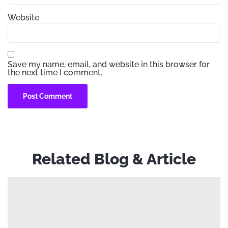
Website
Save my name, email, and website in this browser for
the next time I comment.
Related Blog & Article