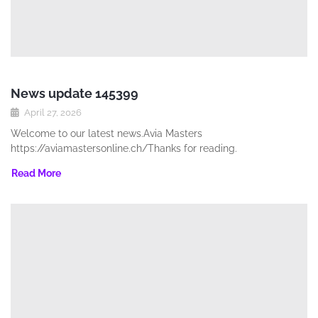
News update 145399
April 27, 2026
Welcome to our latest news.Avia Masters
https://aviamastersonline.ch/Thanks for reading.
Read More