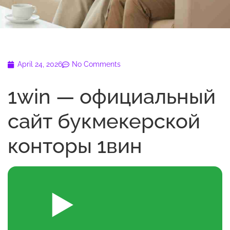
April 24, 2026
No Comments
1win — официальный
сайт букмекерской
конторы 1вин
▶️