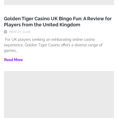
Golden Tiger Casino UK Bingo Fun: A Review for
Players from the United Kingdom
April 27, 2026
For UK players seeking an exhilarating online casino
experience‚ Golden Tiger Casino offers a diverse range of
games‚..
Read More