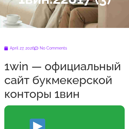
April 27, 2026
No Comments
1win — официальный
сайт букмекерской
конторы 1вин