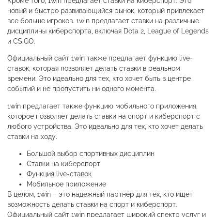
Кроме того, 1win предлагает ставки на киберспорт. Это
новый и быстро развивающийся рынок, который привлекает
все больше игроков. 1win предлагает ставки на различные
дисциплины киберспорта, включая Dota 2, League of Legends
и CS:GO.
Официальный сайт 1win также предлагает функцию live-
ставок, которая позволяет делать ставки в реальном
времени. Это идеально для тех, кто хочет быть в центре
событий и не пропустить ни одного момента.
1win предлагает также функцию мобильного приложения,
которое позволяет делать ставки на спорт и киберспорт с
любого устройства. Это идеально для тех, кто хочет делать
ставки на ходу.
Большой выбор спортивных дисциплин
Ставки на киберспорт
Функция live-ставок
Мобильное приложение
В целом, 1win – это надежный партнер для тех, кто ищет
возможность делать ставки на спорт и киберспорт.
Официальный сайт 1win предлагает широкий спектр услуг и