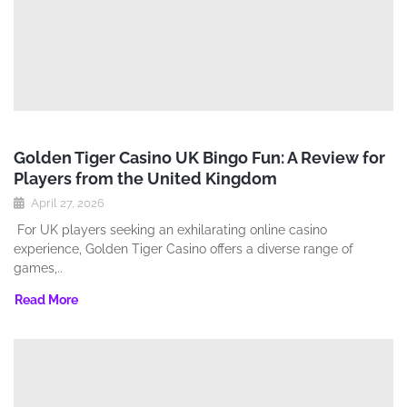
Golden Tiger Casino UK Bingo Fun: A Review for
Players from the United Kingdom
April 27, 2026
For UK players seeking an exhilarating online casino
experience‚ Golden Tiger Casino offers a diverse range of
games‚..
Read More