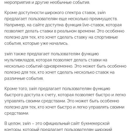
мероприятия и другие необычные события.
Кроме доступности широкого спектра ставок, 1win
предлагает пользователям еще несколько преимуществ.
Например, на сайте доступна функция live-ставок, которая
позволяет делать ставки в реальном времени. Это особенно
полезно для тех, кто хочет сделать ставку на спортивные
события, которые уже начались.
1win также предлагает пользователям функцию
мультивкладов, которая позволяет делать ставки на
несколько событий одновременно. Это может быть особенно
полезно для тех, кто хочет сделать несколько ставок на
различные события.
Кроме того, 1win предлагает пользователям функцию
быстрого доступа к счету, которая позволяет быстро и легко
управлять своими средствами. Это может быть особенно
полезно для тех, кто хочет быстро и легко управлять своими
средствами.
В целом, 1win – это официальный сайт букмекерской
конторы, который предлагает пользователям широкий