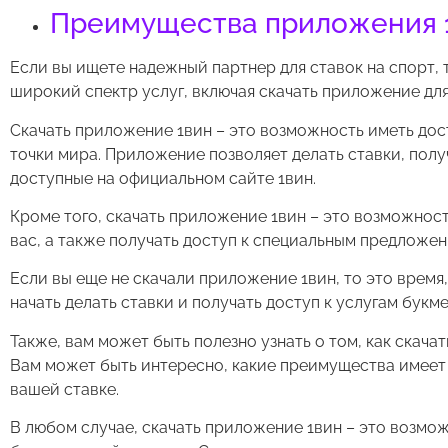
Преимущества приложения 
Если вы ищете надежный партнер для ставок на спорт, 
широкий спектр услуг, включая скачать приложение дл
Скачать приложение 1вин – это возможность иметь дос
точки мира. Приложение позволяет делать ставки, полу
доступные на официальном сайте 1вин.
Кроме того, скачать приложение 1вин – это возможнос
вас, а также получать доступ к специальным предложен
Если вы еще не скачали приложение 1вин, то это время
начать делать ставки и получать доступ к услугам букм
Также, вам может быть полезно узнать о том, как скачат
Вам может быть интересно, какие преимущества имеет 
вашей ставке.
В любом случае, скачать приложение 1вин – это возможн