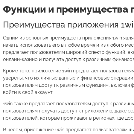
Функции и преимущества 
Преимущества приложения 1wi
Одним из основных преимуществ приложения 1win являе
начать использовать его в любое время и из любого мест
предлагает пользователям широкий спектр функций, вк
онлайн-казино и получать доступ к различным финансо
Кроме того, приложение 1win предлагает пользователя
уверены, что их личные данные и финансовые операции
пользователям доступ к различным функциям, включая ф
войти в свой аккаунт.
1win также предлагает пользователям доступ к различн
пользователям получать доступ к приложению, даже есл
пользователей, которые проживают в регионах, где дос
В целом, приложение 1win предлагает пользователям ш