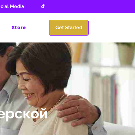
cial Media :
Store
Get Started
ерской