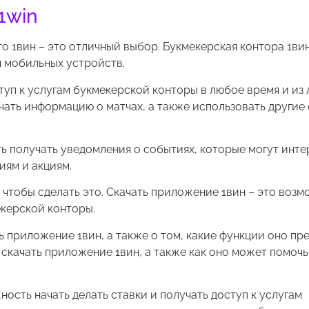
1win
то 1вин – это отличный выбор. Букмекерская контора 1ви
я мобильных устройств.
туп к услугам букмекерской конторы в любое время и из
чать информацию о матчах, а также использовать другие
ть получать уведомления о событиях, которые могут инт
иям и акциям.
, чтобы сделать это. Скачать приложение 1вин – это воз
екерской конторы.
ь приложение 1вин, а также о том, какие функции оно пре
скачать приложение 1вин, а также как оно может помочь
ость начать делать ставки и получать доступ к услугам