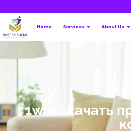
Home
Services
About Us
1win скачать 
к