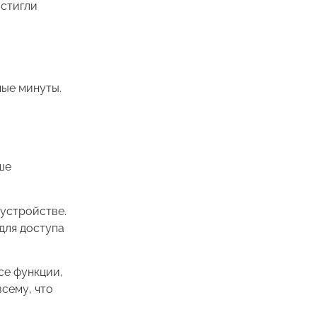
остигли
ные минуты.
ше
 устройстве.
 для доступа
се функции,
всему, что