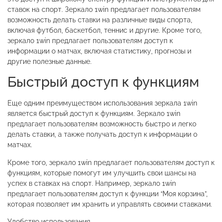
ставок на спорт. Зеркало 1win предлагает пользователям
возможность делать ставки на различные виды спорта,
включая футбол, баскетбол, теннис и другие. Кроме того,
зеркало 1win предлагает пользователям доступ к
информации о матчах, включая статистику, прогнозы и
другие полезные данные.
Быстрый доступ к функциям
Еще одним преимуществом использования зеркала 1win
является быстрый доступ к функциям. Зеркало 1win
предлагает пользователям возможность быстро и легко
делать ставки, а также получать доступ к информации о
матчах.
Кроме того, зеркало 1win предлагает пользователям доступ к
функциям, которые помогут им улучшить свои шансы на
успех в ставках на спорт. Например, зеркало 1win
предлагает пользователям доступ к функции “Моя корзина”,
которая позволяет им хранить и управлять своими ставками.
Удобство использования