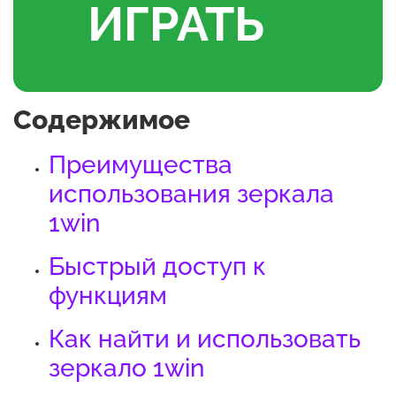
ИГРАТЬ
Содержимое
Преимущества
использования зеркала
1win
Быстрый доступ к
функциям
Как найти и использовать
зеркало 1win