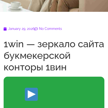
January 29, 2026
No Comments
1win — зеркало сайта
букмекерской
конторы 1вин