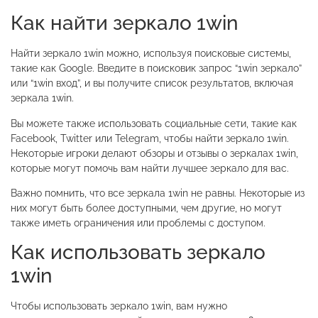
Как найти зеркало 1win
Найти зеркало 1win можно, используя поисковые системы,
такие как Google. Введите в поисковик запрос “1win зеркало”
или “1win вход”, и вы получите список результатов, включая
зеркала 1win.
Вы можете также использовать социальные сети, такие как
Facebook, Twitter или Telegram, чтобы найти зеркало 1win.
Некоторые игроки делают обзоры и отзывы о зеркалах 1win,
которые могут помочь вам найти лучшее зеркало для вас.
Важно помнить, что все зеркала 1win не равны. Некоторые из
них могут быть более доступными, чем другие, но могут
также иметь ограничения или проблемы с доступом.
Как использовать зеркало
1win
Чтобы использовать зеркало 1win, вам нужно