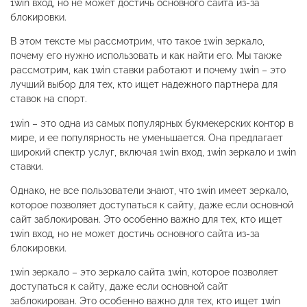
1win вход, но не может достичь основного сайта из-за
блокировки.
В этом тексте мы рассмотрим, что такое 1win зеркало,
почему его нужно использовать и как найти его. Мы также
рассмотрим, как 1win ставки работают и почему 1win – это
лучший выбор для тех, кто ищет надежного партнера для
ставок на спорт.
1win – это одна из самых популярных букмекерских контор в
мире, и ее популярность не уменьшается. Она предлагает
широкий спектр услуг, включая 1win вход, 1win зеркало и 1win
ставки.
Однако, не все пользователи знают, что 1win имеет зеркало,
которое позволяет доступаться к сайту, даже если основной
сайт заблокирован. Это особенно важно для тех, кто ищет
1win вход, но не может достичь основного сайта из-за
блокировки.
1win зеркало – это зеркало сайта 1win, которое позволяет
доступаться к сайту, даже если основной сайт
заблокирован. Это особенно важно для тех, кто ищет 1win