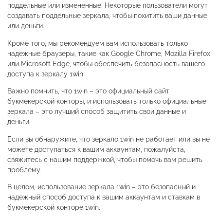
поддельные или измененные. Некоторые пользователи могут
создавать поддельные зеркала, чтобы похитить ваши данные
или деньги.
Кроме того, мы рекомендуем вам использовать только
надежные браузеры, такие как Google Chrome, Mozilla Firefox
или Microsoft Edge, чтобы обеспечить безопасность вашего
доступа к зеркалу 1win.
Важно помнить, что 1win – это официальный сайт
букмекерской конторы, и использовать только официальные
зеркала – это лучший способ защитить свои данные и
деньги.
Если вы обнаружите, что зеркало 1win не работает или вы не
можете доступаться к вашим аккаунтам, пожалуйста,
свяжитесь с нашим поддержкой, чтобы помочь вам решить
проблему.
В целом, использование зеркала 1win – это безопасный и
надежный способ доступа к вашим аккаунтам и ставкам в
букмекерской конторе 1win.