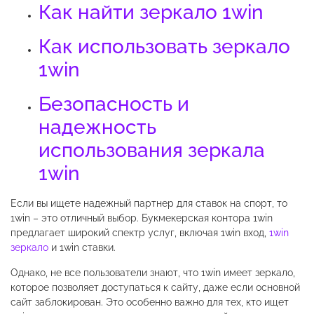
Как найти зеркало 1win
Как использовать зеркало
1win
Безопасность и
надежность
использования зеркала
1win
Если вы ищете надежный партнер для ставок на спорт, то
1win – это отличный выбор. Букмекерская контора 1win
предлагает широкий спектр услуг, включая 1win вход,
1win
зеркало
и 1win ставки.
Однако, не все пользователи знают, что 1win имеет зеркало,
которое позволяет доступаться к сайту, даже если основной
сайт заблокирован. Это особенно важно для тех, кто ищет