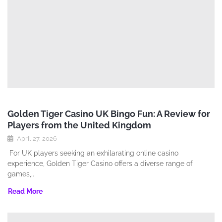
Golden Tiger Casino UK Bingo Fun: A Review for
Players from the United Kingdom
April 27, 2026
For UK players seeking an exhilarating online casino
experience‚ Golden Tiger Casino offers a diverse range of
games‚..
Read More