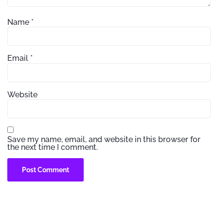
Name
*
Email
*
Website
Save my name, email, and website in this browser for
the next time I comment.