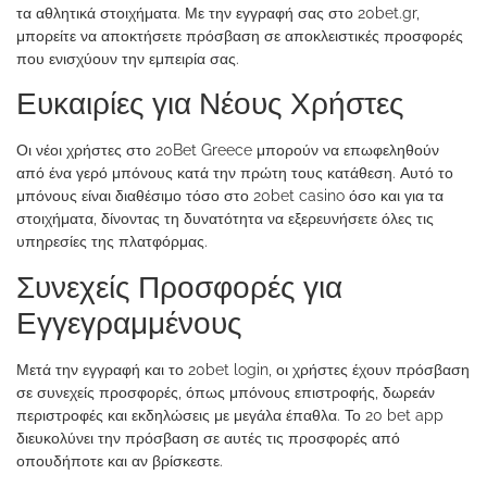
τα αθλητικά στοιχήματα. Με την εγγραφή σας στο 20bet.gr,
μπορείτε να αποκτήσετε πρόσβαση σε αποκλειστικές προσφορές
που ενισχύουν την εμπειρία σας.
Ευκαιρίες για Νέους Χρήστες
Οι νέοι χρήστες στο 20Bet Greece μπορούν να επωφεληθούν
από ένα γερό μπόνους κατά την πρώτη τους κατάθεση. Αυτό το
μπόνους είναι διαθέσιμο τόσο στο 20bet casino όσο και για τα
στοιχήματα, δίνοντας τη δυνατότητα να εξερευνήσετε όλες τις
υπηρεσίες της πλατφόρμας.
Συνεχείς Προσφορές για
Εγγεγραμμένους
Μετά την εγγραφή και το 20bet login, οι χρήστες έχουν πρόσβαση
σε συνεχείς προσφορές, όπως μπόνους επιστροφής, δωρεάν
περιστροφές και εκδηλώσεις με μεγάλα έπαθλα. Το 20 bet app
διευκολύνει την πρόσβαση σε αυτές τις προσφορές από
οπουδήποτε και αν βρίσκεστε.