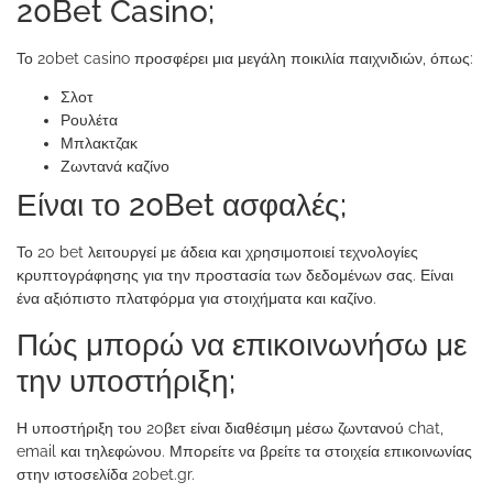
20Bet Casino;
Το 20bet casino προσφέρει μια μεγάλη ποικιλία παιχνιδιών, όπως:
Σλοτ
Ρουλέτα
Μπλακτζακ
Ζωντανά καζίνο
Είναι το 20Bet ασφαλές;
Το 20 bet λειτουργεί με άδεια και χρησιμοποιεί τεχνολογίες
κρυπτογράφησης για την προστασία των δεδομένων σας. Είναι
ένα αξιόπιστο πλατφόρμα για στοιχήματα και καζίνο.
Πώς μπορώ να επικοινωνήσω με
την υποστήριξη;
Η υποστήριξη του 20βετ είναι διαθέσιμη μέσω ζωντανού chat,
email και τηλεφώνου. Μπορείτε να βρείτε τα στοιχεία επικοινωνίας
στην ιστοσελίδα 20bet.gr.