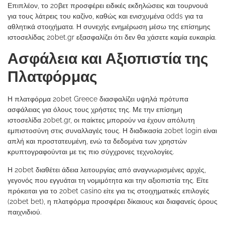
Επιπλέον, το 20βετ προσφέρει ειδικές εκδηλώσεις και τουρνουά
για τους λάτρεις του καζίνο, καθώς και ενισχυμένα odds για τα
αθλητικά στοιχήματα. Η συνεχής ενημέρωση μέσω της επίσημης
ιστοσελίδας 20bet.gr εξασφαλίζει ότι δεν θα χάσετε καμία ευκαιρία.
Ασφάλεια και Αξιοπιστία της
Πλατφόρμας
Η πλατφόρμα 20bet Greece διασφαλίζει υψηλά πρότυπα
ασφάλειας για όλους τους χρήστες της. Με την επίσημη
ιστοσελίδα 20bet.gr, οι παίκτες μπορούν να έχουν απόλυτη
εμπιστοσύνη στις συναλλαγές τους. Η διαδικασία 20bet login είναι
απλή και προστατευμένη, ενώ τα δεδομένα των χρηστών
κρυπτογραφούνται με τις πιο σύγχρονες τεχνολογίες.
Η 20bet διαθέτει άδεια λειτουργίας από αναγνωρισμένες αρχές,
γεγονός που εγγυάται τη νομιμότητα και την αξιοπιστία της. Είτε
πρόκειται για το 20bet casino είτε για τις στοιχηματικές επιλογές
(20bet bet), η πλατφόρμα προσφέρει δίκαιους και διαφανείς όρους
παιχνιδιού.