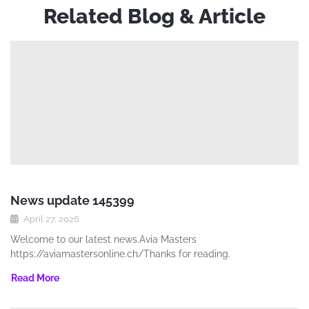
Related Blog & Article
News update 145399
April 27, 2026
Welcome to our latest news.Avia Masters
https://aviamastersonline.ch/Thanks for reading.
Read More