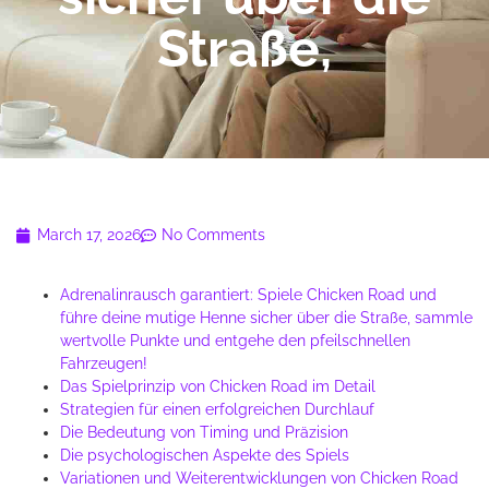
Straße,
March 17, 2026
No Comments
Adrenalinrausch garantiert: Spiele Chicken Road und
führe deine mutige Henne sicher über die Straße, sammle
wertvolle Punkte und entgehe den pfeilschnellen
Fahrzeugen!
Das Spielprinzip von Chicken Road im Detail
Strategien für einen erfolgreichen Durchlauf
Die Bedeutung von Timing und Präzision
Die psychologischen Aspekte des Spiels
Variationen und Weiterentwicklungen von Chicken Road