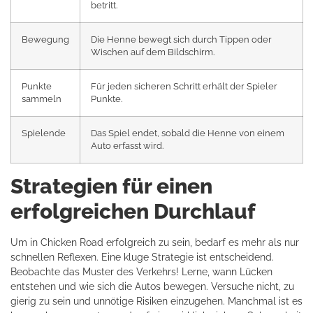
betritt.
Bewegung
Die Henne bewegt sich durch Tippen oder
Wischen auf dem Bildschirm.
Punkte
Für jeden sicheren Schritt erhält der Spieler
sammeln
Punkte.
Spielende
Das Spiel endet, sobald die Henne von einem
Auto erfasst wird.
Strategien für einen
erfolgreichen Durchlauf
Um in Chicken Road erfolgreich zu sein, bedarf es mehr als nur
schnellen Reflexen. Eine kluge Strategie ist entscheidend.
Beobachte das Muster des Verkehrs! Lerne, wann Lücken
entstehen und wie sich die Autos bewegen. Versuche nicht, zu
gierig zu sein und unnötige Risiken einzugehen. Manchmal ist es