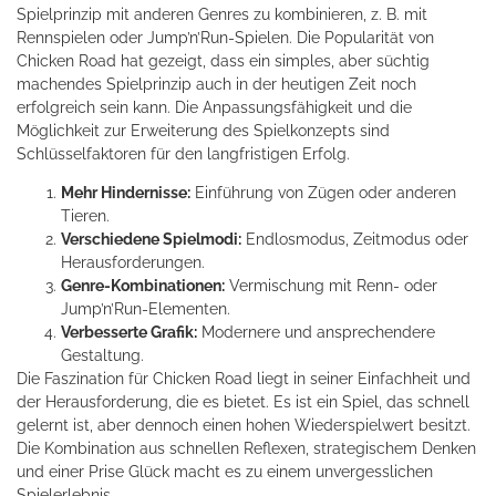
Spielprinzip mit anderen Genres zu kombinieren, z. B. mit
Rennspielen oder Jump’n’Run-Spielen. Die Popularität von
Chicken Road hat gezeigt, dass ein simples, aber süchtig
machendes Spielprinzip auch in der heutigen Zeit noch
erfolgreich sein kann. Die Anpassungsfähigkeit und die
Möglichkeit zur Erweiterung des Spielkonzepts sind
Schlüsselfaktoren für den langfristigen Erfolg.
Mehr Hindernisse:
Einführung von Zügen oder anderen
Tieren.
Verschiedene Spielmodi:
Endlosmodus, Zeitmodus oder
Herausforderungen.
Genre-Kombinationen:
Vermischung mit Renn- oder
Jump’n’Run-Elementen.
Verbesserte Grafik:
Modernere und ansprechendere
Gestaltung.
Die Faszination für Chicken Road liegt in seiner Einfachheit und
der Herausforderung, die es bietet. Es ist ein Spiel, das schnell
gelernt ist, aber dennoch einen hohen Wiederspielwert besitzt.
Die Kombination aus schnellen Reflexen, strategischem Denken
und einer Prise Glück macht es zu einem unvergesslichen
Spielerlebnis.