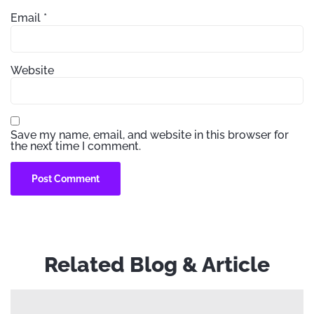
Email
*
Website
Save my name, email, and website in this browser for
the next time I comment.
Related Blog & Article