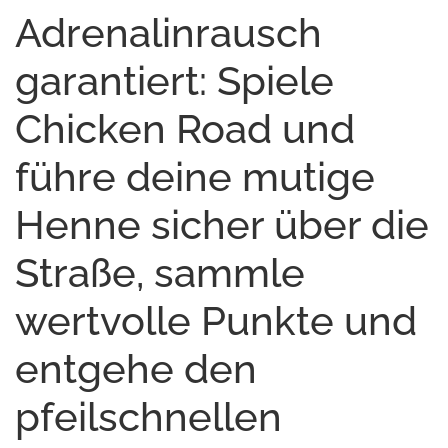
Adrenalinrausch
garantiert: Spiele
Chicken Road und
führe deine mutige
Henne sicher über die
Straße, sammle
wertvolle Punkte und
entgehe den
pfeilschnellen