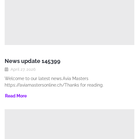
News update 145399
April 27, 2026
Welcome to our latest news.Avia Masters
https://aviamastersonline.ch/Thanks for reading.
Read More