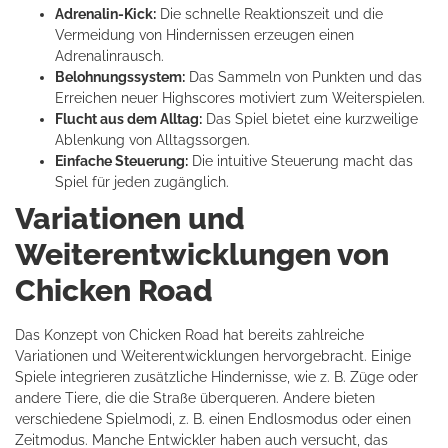
Adrenalin-Kick:
Die schnelle Reaktionszeit und die
Vermeidung von Hindernissen erzeugen einen
Adrenalinrausch.
Belohnungssystem:
Das Sammeln von Punkten und das
Erreichen neuer Highscores motiviert zum Weiterspielen.
Flucht aus dem Alltag:
Das Spiel bietet eine kurzweilige
Ablenkung von Alltagssorgen.
Einfache Steuerung:
Die intuitive Steuerung macht das
Spiel für jeden zugänglich.
Variationen und
Weiterentwicklungen von
Chicken Road
Das Konzept von Chicken Road hat bereits zahlreiche
Variationen und Weiterentwicklungen hervorgebracht. Einige
Spiele integrieren zusätzliche Hindernisse, wie z. B. Züge oder
andere Tiere, die die Straße überqueren. Andere bieten
verschiedene Spielmodi, z. B. einen Endlosmodus oder einen
Zeitmodus. Manche Entwickler haben auch versucht, das