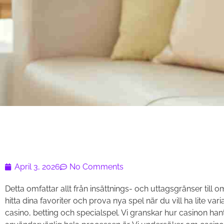
April 3, 2026
No Comments
Detta omfattar allt från insättnings- och uttagsgränser till
hitta dina favoriter och prova nya spel när du vill ha lite vari
casino, betting och specialspel. Vi granskar hur casinon han