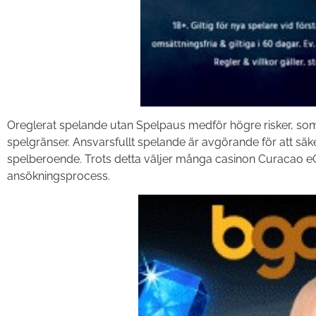
Oreglerat spelande utan Spelpaus medför högre risker, som
spelgränser. Ansvarsfullt spelande är avgörande för att säke
spelberoende. Trots detta väljer många casinon Curacao e
ansökningsprocess.