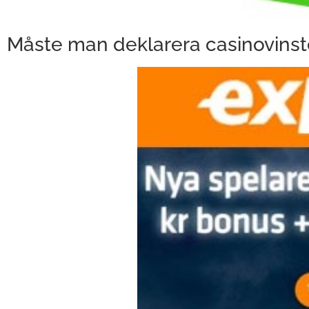
Måste man deklarera casinovinste