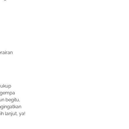
rairan
 cukup
, gempa
un begitu,
ngingatkan
 lanjut, ya!