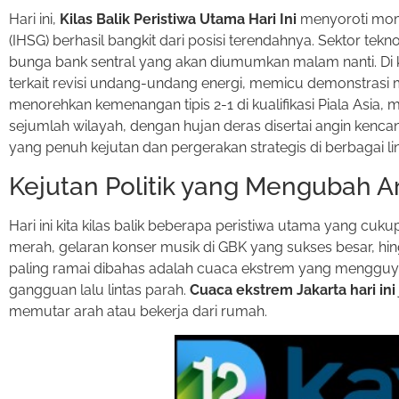
Hari ini,
Kilas Balik Peristiwa Utama Hari Ini
menyoroti mom
(IHSG) berhasil bangkit dari posisi terendahnya. Sektor t
bunga bank sentral yang akan diumumkan malam nanti. Di
terkait revisi undang-undang energi, memicu demonstrasi 
menorehkan kemenangan tipis 2-1 di kualifikasi Piala Asia
sejumlah wilayah, dengan hujan deras disertai angin kencan
yang penuh kejutan dan pergerakan strategis di berbagai lin
Kejutan Politik yang Mengubah A
Hari ini kita kilas balik beberapa peristiwa utama yang cu
merah, gelaran konser musik di GBK yang sukses besar, hi
paling ramai dibahas adalah cuaca ekstrem yang mengguyur
gangguan lalu lintas parah.
Cuaca ekstrem Jakarta hari ini
memutar arah atau bekerja dari rumah.