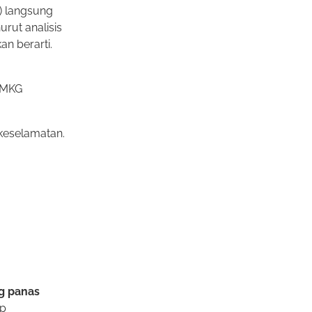
) langsung
rut analisis
n berarti.
 BMKG
keselamatan.
ng panas
ap