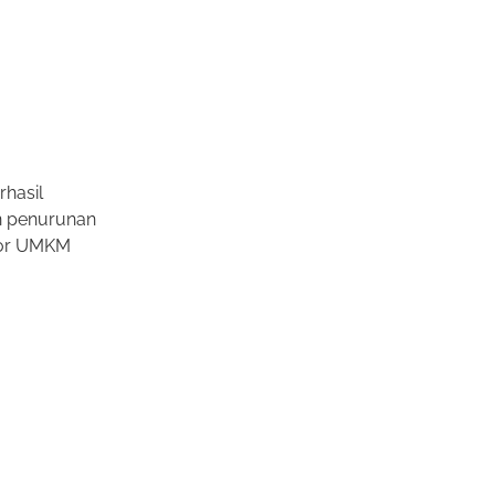
rhasil
dan penurunan
ktor UMKM