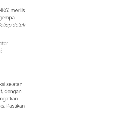
KG) merilis
k gempa
Setiap detak
ter.
i;
si selatan
t, dengan
ingatkan
s. Pastikan