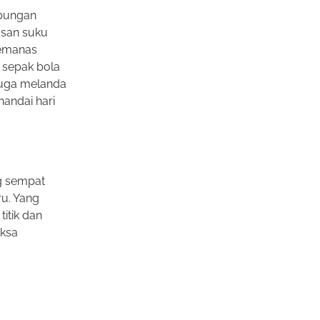
abungan
usan suku
memanas
 sepak bola
 juga melanda
nandai hari
ng sempat
ru. Yang
itik dan
aksa