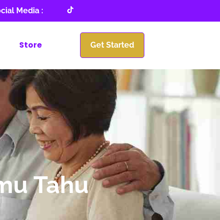
cial Media :
Store
Get Started
amu Tahu