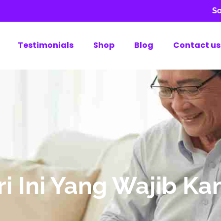
So
Testimonials
Shop
Blog
Contact us
ari Ini Yang Wajib K