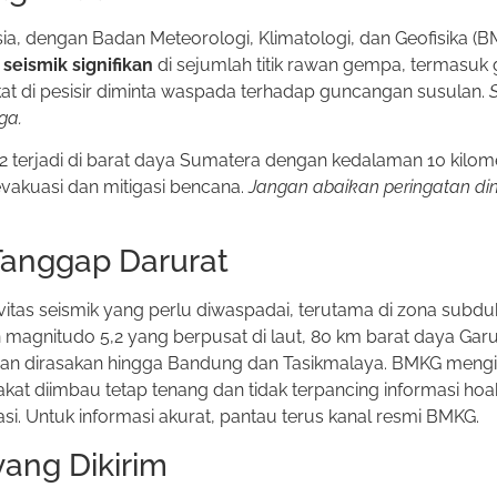
, dengan Badan Meteorologi, Klimatologi, dan Geofisika (BM
seismik signifikan
di sejumlah titik rawan gempa, termasu
at di pesisir diminta waspada terhadap guncangan susulan.
ga.
 terjadi di barat daya Sumatera dengan kedalaman 10 kilome
vakuasi dan mitigasi bencana.
Jangan abaikan peringatan din
Tanggap Darurat
tas seismik yang perlu diwaspadai, terutama di zona subduk
agnitudo 5,2 yang berpusat di laut, 80 km barat daya Garu
ngan dirasakan hingga Bandung dan Tasikmalaya. BMKG meng
t diimbau tetap tenang dan tidak terpancing informasi hoak
i. Untuk informasi akurat, pantau terus kanal resmi BMKG.
ang Dikirim