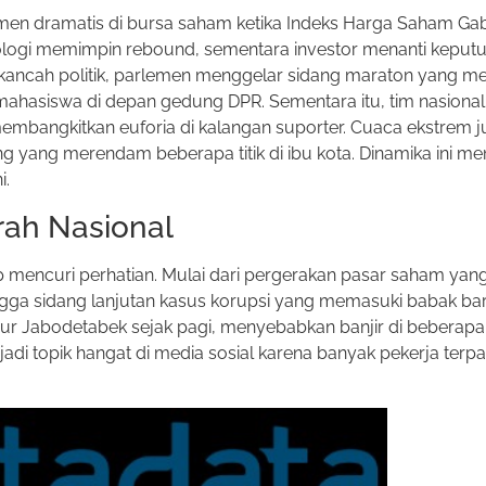
en dramatis di bursa saham ketika Indeks Harga Saham G
eknologi memimpin rebound, sementara investor menanti keput
 kancah politik, parlemen menggelar sidang maraton yang 
mahasiswa di depan gedung DPR. Sementara itu, tim nasional
, membangkitkan euforia di kalangan suporter. Cuaca ekstrem
g yang merendam beberapa titik di ibu kota. Dinamika ini me
i.
rah Nasional
kup mencuri perhatian. Mulai dari pergerakan pasar saham ya
ngga sidang lanjutan kasus korupsi yang memasuki babak ba
 Jabodetabek sejak pagi, menyebabkan banjir di beberapa t
jadi topik hangat di media sosial karena banyak pekerja terp