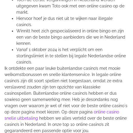
uitgegeven kwam Toto ook met een online casino op de
markt.
Hiervoor hoef je dus niet uit te wijken naar illegale
casino’s.
Winnitt heet zich gespecialiseerd in online bingo en zijn
een van de beste bingo aanbieders die we in Nederland
kennen.
Vanaf 1 oktober 2024 is het verplicht om een
stortingslimiet in te stellen bij legale Nederlandse online
casino’s.
Ik ontdekte een paar leuke buitenlandse casino’s met mooie
welkomstbonussen en snelle klantenservice. In legale online
casino’s zijn dit soort spellen niet toegestaan, omdat ze extra
verslavend zouden zijn ten opzichte van klassieke
casinospellen. Buitenlandse online casino’s hebben er dus
sowieso geen samenwerking mee. Heb je desondanks nog
vragen over waarom je wel of niet voor de beste online casino´s
op deze pagina moet kiezen. Op deze pagina
online casino
snelle uitbetaling
hebben we alles verteld over de beste online
casino’s in Nederland. In onze top 10 online casino’s zit
gegarandeerd een passende optie voor jou.