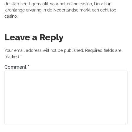
de stap heeft gemaakt naar het online casino, Door hun
jarenlange ervaring in de Nederlandse markt een echt top
casino.
Leave a Reply
Your email address will not be published.
Required fields are
marked
*
Comment
*