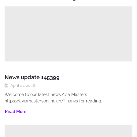
News update 145399
April 27, 2026
Welcome to our latest news.Avia Masters
https://aviamastersonline.ch/Thanks for reading.
Read More