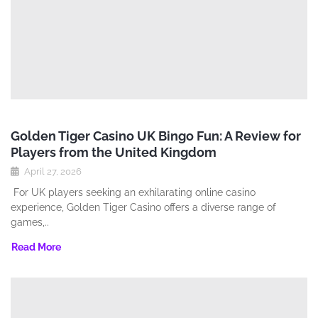
Golden Tiger Casino UK Bingo Fun: A Review for
Players from the United Kingdom
April 27, 2026
For UK players seeking an exhilarating online casino
experience‚ Golden Tiger Casino offers a diverse range of
games‚..
Read More