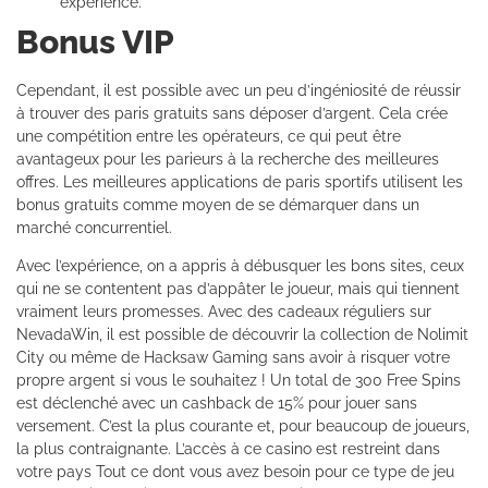
expérience.
Bonus VIP
Cependant, il est possible avec un peu d’ingéniosité de réussir
à trouver des paris gratuits sans déposer d’argent. Cela crée
une compétition entre les opérateurs, ce qui peut être
avantageux pour les parieurs à la recherche des meilleures
offres. Les meilleures applications de paris sportifs utilisent les
bonus gratuits comme moyen de se démarquer dans un
marché concurrentiel.
Avec l’expérience, on a appris à débusquer les bons sites, ceux
qui ne se contentent pas d’appâter le joueur, mais qui tiennent
vraiment leurs promesses. Avec des cadeaux réguliers sur
NevadaWin, il est possible de découvrir la collection de Nolimit
City ou même de Hacksaw Gaming sans avoir à risquer votre
propre argent si vous le souhaitez ! Un total de 300 Free Spins
est déclenché avec un cashback de 15% pour jouer sans
versement. C’est la plus courante et, pour beaucoup de joueurs,
la plus contraignante. L’accès à ce casino est restreint dans
votre pays Tout ce dont vous avez besoin pour ce type de jeu