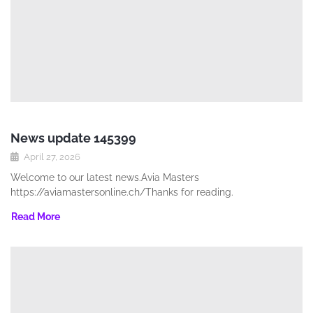
News update 145399
April 27, 2026
Welcome to our latest news.Avia Masters
https://aviamastersonline.ch/Thanks for reading.
Read More