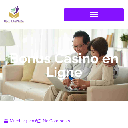
Bonus Casino en
Ligne
March 23, 2026
No Comments