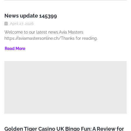
News update 145399
April 27, 2026
Welcome to our latest news.Avia Masters
https://aviamastersonline.ch/Thanks for reading.
Read More
Golden Tiger Casino UK Bingo Fun: A Review for