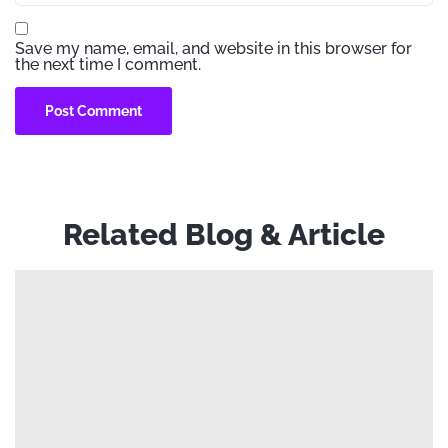
Save my name, email, and website in this browser for
the next time I comment.
Related Blog & Article