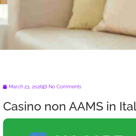
March 23, 2026
No Comments
Casino non AAMS in Ita