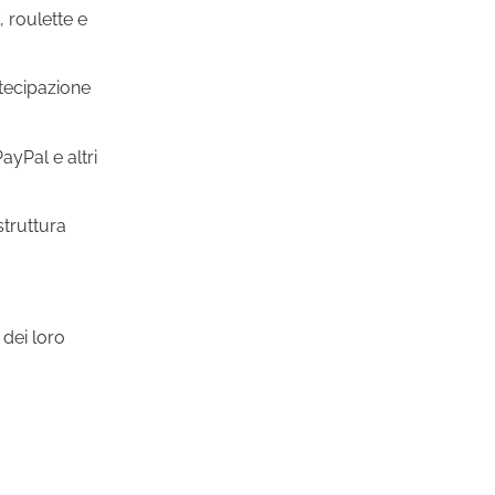
, roulette e
rtecipazione
ayPal e altri
struttura
 dei loro