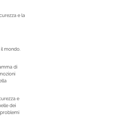
curezza e la
 il mondo.
gamma di
omozioni
ella
icurezza e
elle dei
e problemi