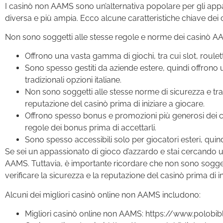
I casinò non AAMS sono un’alternativa popolare per gli appa
diversa e più ampia. Ecco alcune caratteristiche chiave de
Non sono soggetti alle stesse regole e norme dei casinò AAM
Offrono una vasta gamma di giochi, tra cui slot, roulet
Sono spesso gestiti da aziende estere, quindi offrono
tradizionali opzioni italiane.
Non sono soggetti alle stesse norme di sicurezza e tra
reputazione del casinò prima di iniziare a giocare.
Offrono spesso bonus e promozioni più generosi dei c
regole dei bonus prima di accettarli.
Sono spesso accessibili solo per giocatori esteri, quind
Se sei un appassionato di gioco d’azzardo e stai cercando u
AAMS. Tuttavia, è importante ricordare che non sono sogget
verificare la sicurezza e la reputazione del casinò prima di in
Alcuni dei migliori casinò online non AAMS includono:
Migliori casinò online non AAMS: https://www.polobi