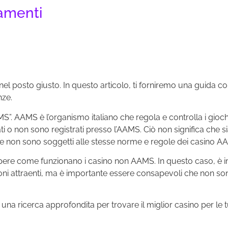
gamenti
i nel posto giusto. In questo articolo, ti forniremo una guida 
nze.
MS”. AAMS è l’organismo italiano che regola e controlla i giochi
ti o non sono registrati presso l’AAMS. Ciò non significa che s
e non sono soggetti alle stesse norme e regole dei casino A
 sapere come funzionano i casino non AAMS. In questo caso, è 
oni attraenti, ma è importante essere consapevoli che non so
una ricerca approfondita per trovare il miglior casino per le 