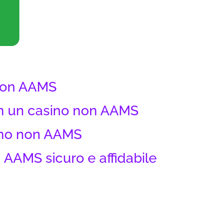
 non AAMS
e in un casino non AAMS
sino non AAMS
AAMS sicuro e affidabile