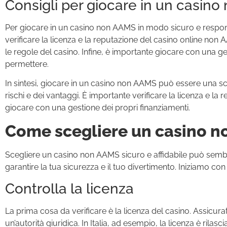
Consigli per giocare in un casin
Per giocare in un casino non AAMS in modo sicuro e responsa
verificare la licenza e la reputazione del casino online non
le regole del casino. Infine, è importante giocare con una g
permettere.
In sintesi, giocare in un casino non AAMS può essere una sc
rischi e dei vantaggi. È importante verificare la licenza e l
giocare con una gestione dei propri finanziamenti.
Come scegliere un casino no
Scegliere un casino non AAMS sicuro e affidabile può sembr
garantire la tua sicurezza e il tuo divertimento. Iniziamo con 
Controlla la licenza
La prima cosa da verificare è la licenza del casino. Assicura
un’autorità giuridica. In Italia, ad esempio, la licenza è rilas