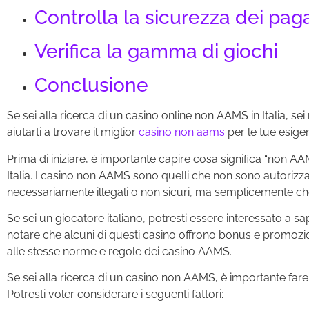
Controlla la sicurezza dei pa
Verifica la gamma di giochi
Conclusione
Se sei alla ricerca di un casino online non AAMS in Italia, se
aiutarti a trovare il miglior
casino non aams
per le tue esige
Prima di iniziare, è importante capire cosa significa “non AA
Italia. I casino non AAMS sono quelli che non sono autorizza
necessariamente illegali o non sicuri, ma semplicemente ch
Se sei un giocatore italiano, potresti essere interessato a
notare che alcuni di questi casino offrono bonus e promozi
alle stesse norme e regole dei casino AAMS.
Se sei alla ricerca di un casino non AAMS, è importante fare 
Potresti voler considerare i seguenti fattori: