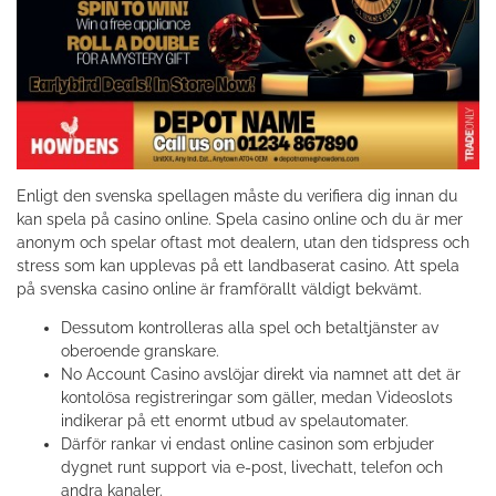
Enligt den svenska spellagen måste du verifiera dig innan du
kan spela på casino online. Spela casino online och du är mer
anonym och spelar oftast mot dealern, utan den tidspress och
stress som kan upplevas på ett landbaserat casino. Att spela
på svenska casino online är framförallt väldigt bekvämt.
Dessutom kontrolleras alla spel och betaltjänster av
oberoende granskare.
No Account Casino avslöjar direkt via namnet att det är
kontolösa registreringar som gäller, medan Videoslots
indikerar på ett enormt utbud av spelautomater.
Därför rankar vi endast online casinon som erbjuder
dygnet runt support via e-post, livechatt, telefon och
andra kanaler.