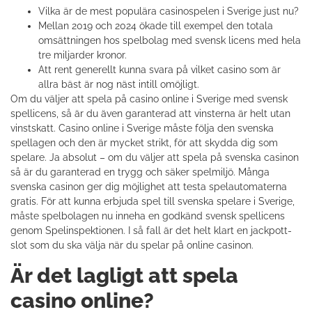
Vilka är de mest populära casinospelen i Sverige just nu?
Mellan 2019 och 2024 ökade till exempel den totala
omsättningen hos spelbolag med svensk licens med hela
tre miljarder kronor.
Att rent generellt kunna svara på vilket casino som är
allra bäst är nog näst intill omöjligt.
Om du väljer att spela på casino online i Sverige med svensk
spellicens, så är du även garanterad att vinsterna är helt utan
vinstskatt. Casino online i Sverige måste följa den svenska
spellagen och den är mycket strikt, för att skydda dig som
spelare. Ja absolut – om du väljer att spela på svenska casinon
så är du garanterad en trygg och säker spelmiljö. Många
svenska casinon ger dig möjlighet att testa spelautomaterna
gratis. För att kunna erbjuda spel till svenska spelare i Sverige,
måste spelbolagen nu inneha en godkänd svensk spellicens
genom Spelinspektionen. I så fall är det helt klart en jackpott-
slot som du ska välja när du spelar på online casinon.
Är det lagligt att spela
casino online?