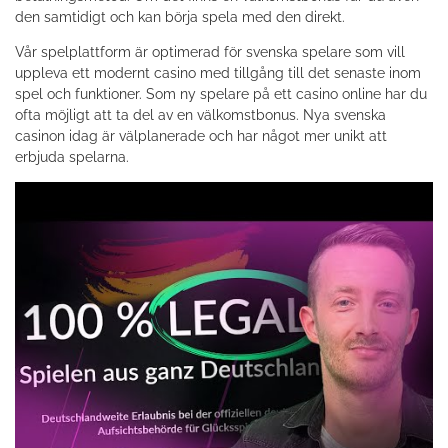
den samtidigt och kan börja spela med den direkt.
Vår spelplattform är optimerad för svenska spelare som vill
uppleva ett modernt casino med tillgång till det senaste inom
spel och funktioner. Som ny spelare på ett casino online har du
ofta möjligt att ta del av en välkomstbonus. Nya svenska
casinon idag är välplanerade och har något mer unikt att
erbjuda spelarna.