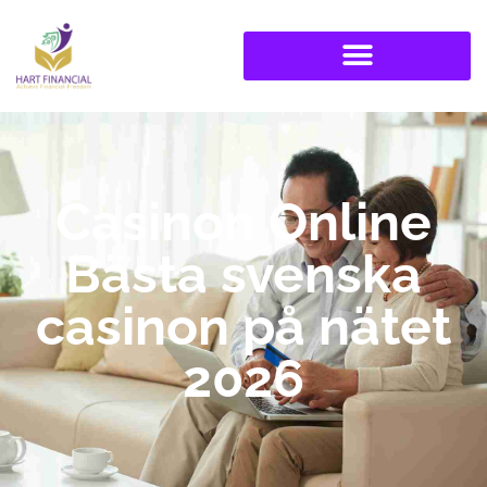
Casinon Online
Bästa svenska
casinon på nätet
2026