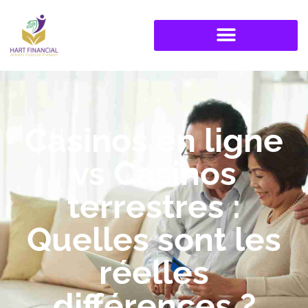
Casinos en ligne
vs Casinos
terrestres :
Quelles sont les
réelles
différences ?