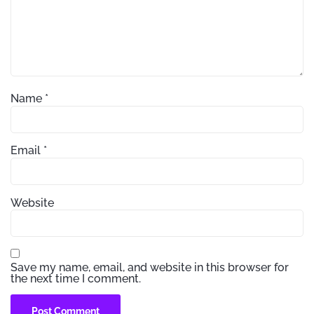
Name
*
Email
*
Website
Save my name, email, and website in this browser for
the next time I comment.