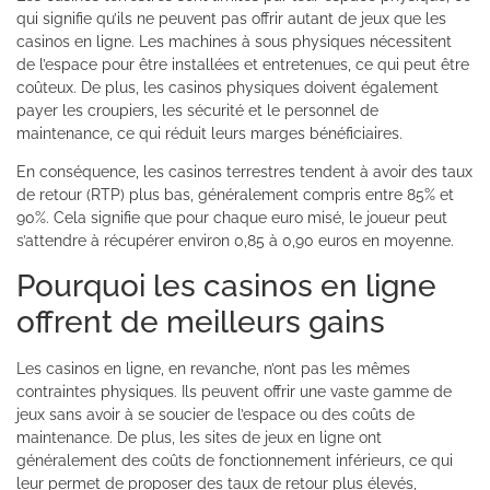
qui signifie qu’ils ne peuvent pas offrir autant de jeux que les
casinos en ligne. Les machines à sous physiques nécessitent
de l’espace pour être installées et entretenues, ce qui peut être
coûteux. De plus, les casinos physiques doivent également
payer les croupiers, les sécurité et le personnel de
maintenance, ce qui réduit leurs marges bénéficiaires.
En conséquence, les casinos terrestres tendent à avoir des taux
de retour (RTP) plus bas, généralement compris entre 85% et
90%. Cela signifie que pour chaque euro misé, le joueur peut
s’attendre à récupérer environ 0,85 à 0,90 euros en moyenne.
Pourquoi les casinos en ligne
offrent de meilleurs gains
Les casinos en ligne, en revanche, n’ont pas les mêmes
contraintes physiques. Ils peuvent offrir une vaste gamme de
jeux sans avoir à se soucier de l’espace ou des coûts de
maintenance. De plus, les sites de jeux en ligne ont
généralement des coûts de fonctionnement inférieurs, ce qui
leur permet de proposer des taux de retour plus élevés,