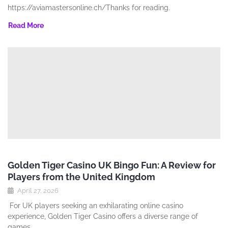
https://aviamastersonline.ch/Thanks for reading.
Read More
Golden Tiger Casino UK Bingo Fun: A Review for
Players from the United Kingdom
April 27, 2026
For UK players seeking an exhilarating online casino
experience‚ Golden Tiger Casino offers a diverse range of
games‚..