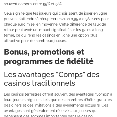
souvent compris entre 95% et 98%.
Cela signifie que les joueurs qui choisissent de jouer en ligne
peuvent s’attendre à récupérer environ 0,95 à 0,98 euros pour
chaque euro misé, en moyenne. Cette différence de taux de
retour peut avoir un impact significatif sur les gains à long
terme, ce qui rend les casinos en ligne une option plus
attractive pour de nombreux joueurs.
Bonus, promotions et
programmes de fidélité
Les avantages “Comps” des
casinos traditionnels
Les casinos terrestres offrent souvent des avantages “Comps” à
leurs joueurs réguliers, tels que des chambres d’hôtel gratuites,
des dîners et des invitations à des événements exclusifs. Ces
avantages sont généralement réservés aux joueurs qui
dépensent des sommes importantes dans le casino.