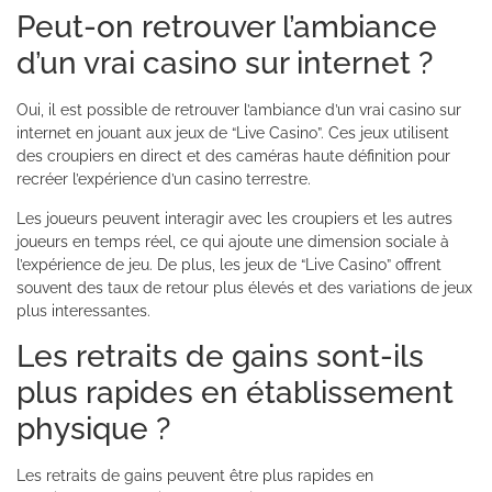
Peut-on retrouver l’ambiance
d’un vrai casino sur internet ?
Oui, il est possible de retrouver l’ambiance d’un vrai casino sur
internet en jouant aux jeux de “Live Casino”. Ces jeux utilisent
des croupiers en direct et des caméras haute définition pour
recréer l’expérience d’un casino terrestre.
Les joueurs peuvent interagir avec les croupiers et les autres
joueurs en temps réel, ce qui ajoute une dimension sociale à
l’expérience de jeu. De plus, les jeux de “Live Casino” offrent
souvent des taux de retour plus élevés et des variations de jeux
plus interessantes.
Les retraits de gains sont-ils
plus rapides en établissement
physique ?
Les retraits de gains peuvent être plus rapides en