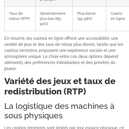
Taux de
Généralement
Plus élevé
Casino
retour (RTP)
plus bas (85-
(95-98%)
en ligne
90%)
En résumé, les casinos en ligne offrent une accessibilité, une
variété de jeux et des taux de retour plus élevés, tandis que les
casinos terrestres proposent une expérience sociale et une
atmosphère unique. Le choix entre ces deux options dépend
ultimately des préférences individuelles et des priorités du
joueur.
Variété des jeux et taux de
redistribution (RTP)
La logistique des machines à
sous physiques
Les casinos terrestres sont limités par leur espace physique, ce