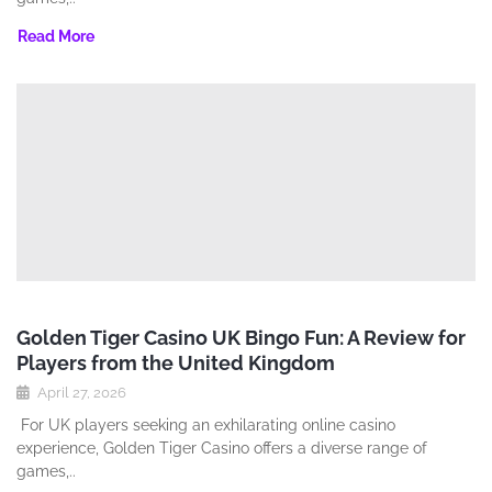
Read More
Golden Tiger Casino UK Bingo Fun: A Review for
Players from the United Kingdom
April 27, 2026
For UK players seeking an exhilarating online casino
experience‚ Golden Tiger Casino offers a diverse range of
games‚..