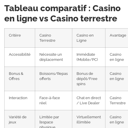
Tableau comparatif : Casino
en ligne vs Casino terrestre
Critère
Casino
Casino en
Avantage
Terrestre
Ligne
Accessibilité
Nécessite un
Immédiate
Casino
déplacement
(Mobile/PC)
en ligne
Bonus &
Boissons/Repas
Bonus de
Casino
Offres
offerts
dépôt/Free
en ligne
spins
Interaction
Face-à-face
Chat en direct
Casino
réel
/ Live Dealer
Terrestre
Variété de
Limitée par
Virtuellement
Casino
jeux
l’espace
illimitée
en ligne
physique