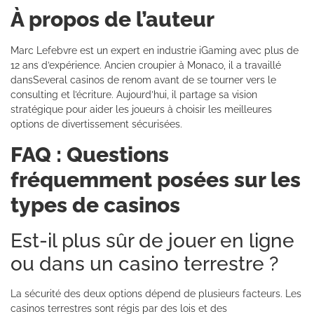
À propos de l’auteur
Marc Lefebvre est un expert en industrie iGaming avec plus de
12 ans d’expérience. Ancien croupier à Monaco, il a travaillé
dansSeveral casinos de renom avant de se tourner vers le
consulting et l’écriture. Aujourd’hui, il partage sa vision
stratégique pour aider les joueurs à choisir les meilleures
options de divertissement sécurisées.
FAQ : Questions
fréquemment posées sur les
types de casinos
Est-il plus sûr de jouer en ligne
ou dans un casino terrestre ?
La sécurité des deux options dépend de plusieurs facteurs. Les
casinos terrestres sont régis par des lois et des