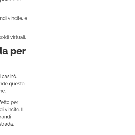
ndi vincite, e
ldi virtuali.
da per
i casinò.
rende questo
ne.
fetto per
 vincite. Il
grandi
strada,