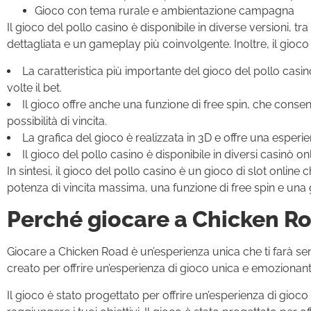
Gioco con tema rurale e ambientazione campagna
Il gioco del pollo casino è disponibile in diverse versioni, tr
dettagliata e un gameplay più coinvolgente. Inoltre, il gioco è d
La caratteristica più importante del gioco del pollo casi
volte il bet.
Il gioco offre anche una funzione di free spin, che consen
possibilità di vincita.
La grafica del gioco è realizzata in 3D e offre una esperi
Il gioco del pollo casino è disponibile in diversi casinò on
In sintesi, il gioco del pollo casino è un gioco di slot online
potenza di vincita massima, una funzione di free spin e una g
Perché giocare a Chicken Ro
Giocare a Chicken Road è un’esperienza unica che ti farà sen
creato per offrire un’esperienza di gioco unica e emozionante
Il gioco è stato progettato per offrire un’esperienza di gioc