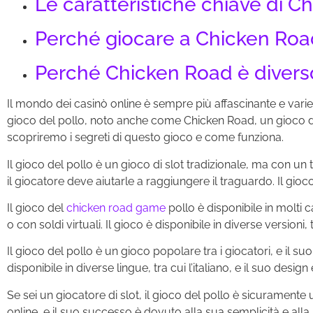
Le caratteristiche chiave di 
Perché giocare a Chicken Roa
Perché Chicken Road è diverso d
Il mondo dei casinò online è sempre più affascinante e vari
gioco del pollo, noto anche come Chicken Road, un gioco di s
scopriremo i segreti di questo gioco e come funziona.
Il gioco del pollo è un gioco di slot tradizionale, ma con un t
il giocatore deve aiutarle a raggiungere il traguardo. Il gioc
Il gioco del
chicken road game
pollo è disponibile in molti c
o con soldi virtuali. Il gioco è disponibile in diverse versioni
Il gioco del pollo è un gioco popolare tra i giocatori, e il s
disponibile in diverse lingue, tra cui l’italiano, e il suo de
Se sei un giocatore di slot, il gioco del pollo è sicuramente 
online, e il suo successo è dovuto alla sua semplicità e alla