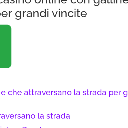
er grandi vincite
ine che attraversano la strada per 
raversano la strada