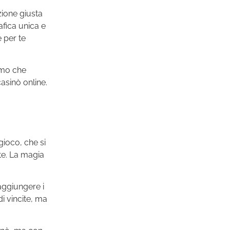
zione giusta
afica unica e
 per te
iamo che
casinò online.
ioco, che si
ite. La magia
aggiungere i
di vincite, ma