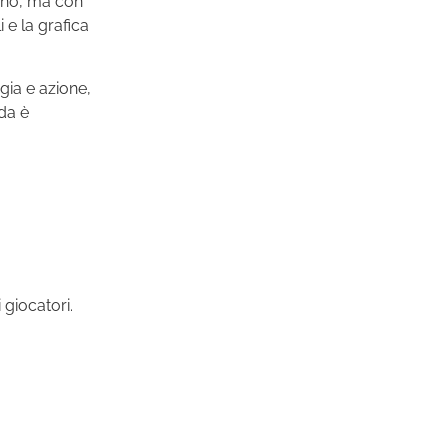
sinò, ma con
 e la grafica
egia e azione,
da è
 giocatori.