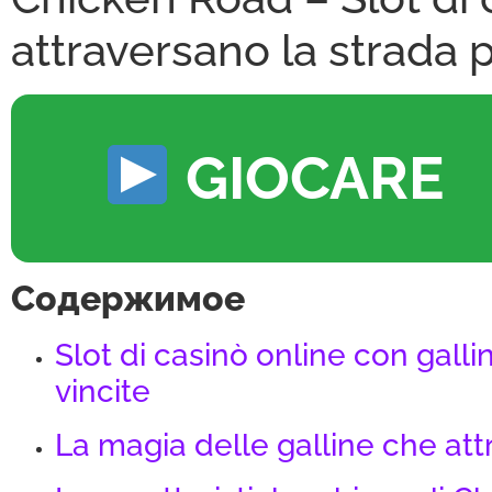
attraversano la strada p
GIOCARE
Содержимое
Slot di casinò online con gall
vincite
La magia delle galline che att