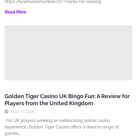
https://aviamastersonline.ch/Thanks for reading.
Read More
Golden Tiger Casino UK Bingo Fun: A Review for
Players from the United Kingdom
April 27, 2026
For UK players seeking an exhilarating online casino
experience‚ Golden Tiger Casino offers a diverse range of
games‚..