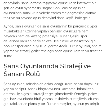
deneyimini sanal ortama taşıyarak, oyuncuların interaktif bir
şekilde oyun oynamasını sağlar. Canlı casino oyunları,
oyuncuların sanal krupiyelerle etkileşime geçmesine olanak
tanır ve bu sayede oyun deneyimi daha keyifli hale gelir.
Ayrıca, bahis oyunları da şans oyunlarının bir parçasıdır. Spor
müsabakaları üzerine yapılan bahisler, oyunculara hem
heyecan hem de kazanç potansiyeli sunar. Çeşitli spor
dallarında yapılan bahisler, özellikle futbol ve basketbol gibi
popüler sporlarda büyük ilgi görmektedir. Bu tür oyunlar, analiz
yapma ve strateji geliştirme açısından oyunculara farklı fırsatlar
sunar.
Şans Oyunlarında Strateji ve
Şansın Rolü
Şans oyunları, adından da anlaşılacağı üzere, şansa dayalı bir
yapıya sahiptir. Ancak birçok oyuncu, kazanma ihtimallerini
artırmak için çeşitli stratejiler geliştirmektedir. Örneğin, poker
gibi bazı oyunlarda bluff yapma, rakiplerin stratejilerini okuma
gibi taktikler ön plana çıkar. Bu tür stratejiler, oyunun psikolojik