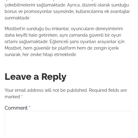
çekebilmelerini sağlamaktadır. Ayrıca, düzenli olarak sunduğu
bonus ve promosyonlar sayesinde, kullanıcılarına ek avantajlar
sunmaktadır.
Mostbet’in sunduğu bu imkanlar, oyuncuların deneyimlerini
daha keyifli hale getirirken, aynı zamanda güvenli bir oyun
ortamı sağlamaktadır. Eğlenceli şans oyunları arayanlar için
Mostbet, hem güvenilir bir platform hem de zengin içerik
sunarak, her zevke hitap etmektedir.
Leave a Reply
Your email address will not be published.
Required fields are
marked
*
Comment
*