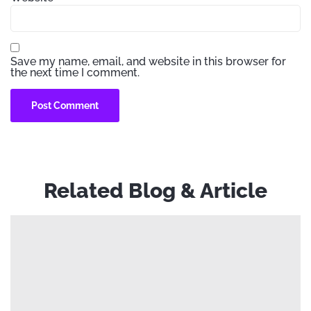
Save my name, email, and website in this browser for
the next time I comment.
Related Blog & Article