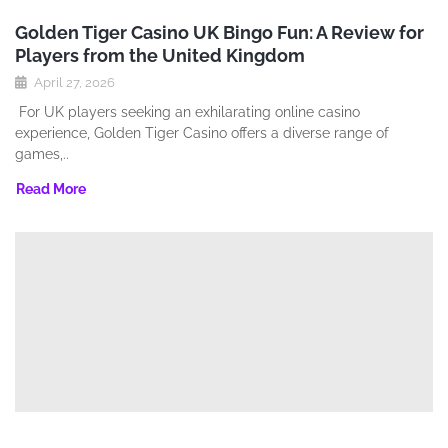
Golden Tiger Casino UK Bingo Fun: A Review for
Players from the United Kingdom
April 27, 2026
For UK players seeking an exhilarating online casino
experience‚ Golden Tiger Casino offers a diverse range of
games‚..
Read More