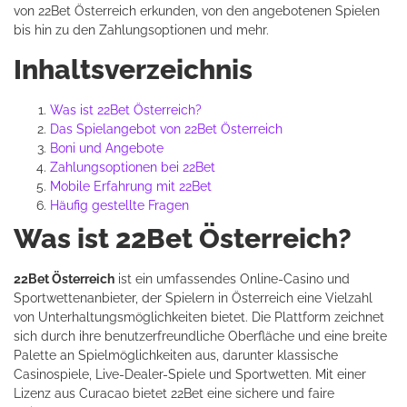
von 22Bet Österreich erkunden, von den angebotenen Spielen
bis hin zu den Zahlungsoptionen und mehr.
Inhaltsverzeichnis
Was ist 22Bet Österreich?
Das Spielangebot von 22Bet Österreich
Boni und Angebote
Zahlungsoptionen bei 22Bet
Mobile Erfahrung mit 22Bet
Häufig gestellte Fragen
Was ist 22Bet Österreich?
22Bet Österreich
ist ein umfassendes Online-Casino und
Sportwettenanbieter, der Spielern in Österreich eine Vielzahl
von Unterhaltungsmöglichkeiten bietet. Die Plattform zeichnet
sich durch ihre benutzerfreundliche Oberfläche und eine breite
Palette an Spielmöglichkeiten aus, darunter klassische
Casinospiele, Live-Dealer-Spiele und Sportwetten. Mit einer
Lizenz aus Curacao bietet 22Bet eine sichere und faire