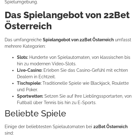
Spielumgebung.
Das Spielangebot von 22Bet
Österreich
Das umfangreiche
Spielangebot von 22Bet Österreich
umfasst
mehrere Kategorien:
Slots:
Hunderte von Spielautomaten, von klassischen bis
hin zu modernen Video-Slots.
Live-Casino:
Erleben Sie das Casino-Gefühl mit echten
Dealern in Echtzeit.
Tischspiele:
Traditionelle Spiele wie Blackjack, Roulette
und Poker.
Sportwetten:
Setzen Sie auf Ihre Lieblingssportarten, von
Fußball über Tennis bis hin zu E-Sports.
Beliebte Spiele
Einige der beliebtesten Spielautomaten bei
22Bet Österreich
sind: