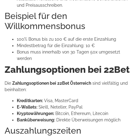
und Preisausschreiben.
Beispiel für den
Willkommensbonus
100% Bonus bis zu 100 € auf die erste Einzahlung
Mindestbetrag für die Einzahlung: 10 €
Bonus muss innerhalb von 30 Tagen 50x umgesetzt
werden
Zahlungsoptionen bei 22Bet
Die
Zahlungsoptionen bei 22Bet Österreich
sind vielfältig und
beinhalten:
Kreditkarten:
Visa, MasterCard
E-Wallets:
Skrill, Neteller, PayPal
Kryptowährungen:
Bitcoin, Ethereum, Litecoin
Banküberweisung:
Direkte Überweisungen möglich
Auszahlungszeiten