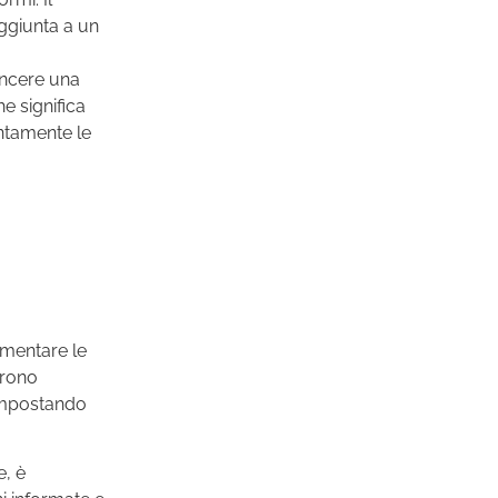
ggiunta a un
incere una
e significa
entamente le
umentare le
frono
 impostando
e, è