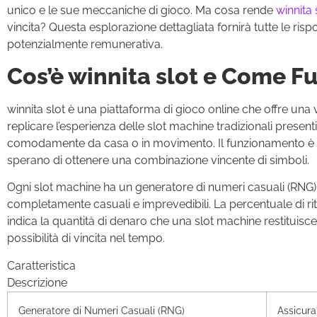
unico e le sue meccaniche di gioco. Ma cosa rende
winnita 
vincita? Questa esplorazione dettagliata fornirà tutte le ri
potenzialmente remunerativa.
Cos’è winnita slot e Come F
winnita slot è una piattaforma di gioco online che offre una
replicare l’esperienza delle slot machine tradizionali presenti
comodamente da casa o in movimento. Il funzionamento è piut
sperano di ottenere una combinazione vincente di simboli.
Ogni slot machine ha un generatore di numeri casuali (RNG) ch
completamente casuali e imprevedibili. La percentuale di ri
indica la quantità di denaro che una slot machine restituisce
possibilità di vincita nel tempo.
Caratteristica
Descrizione
Generatore di Numeri Casuali (RNG)
Assicura 