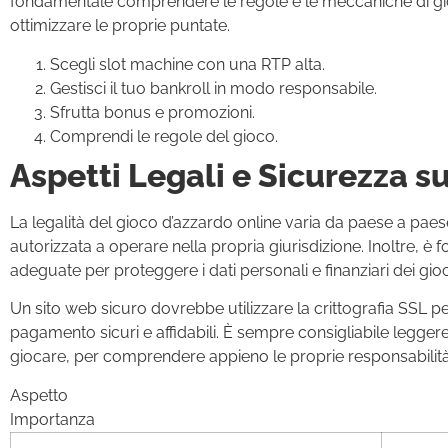
fondamentale comprendere le regole e le meccaniche di gio
ottimizzare le proprie puntate.
Scegli slot machine con una RTP alta.
Gestisci il tuo bankroll in modo responsabile.
Sfrutta bonus e promozioni.
Comprendi le regole del gioco.
Aspetti Legali e Sicurezza su
La legalità del gioco d’azzardo online varia da paese a paes
autorizzata a operare nella propria giurisdizione. Inoltre, è
adeguate per proteggere i dati personali e finanziari dei gioc
Un sito web sicuro dovrebbe utilizzare la crittografia SSL pe
pagamento sicuri e affidabili. È sempre consigliabile leggere 
giocare, per comprendere appieno le proprie responsabilità e
Aspetto
Importanza