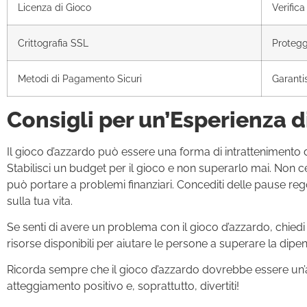
Licenza di Gioco
Verifica
Crittografia SSL
Protegge
Metodi di Pagamento Sicuri
Garantis
Consigli per un’Esperienza 
Il gioco d’azzardo può essere una forma di intrattenimento
Stabilisci un budget per il gioco e non superarlo mai. Non 
può portare a problemi finanziari. Concediti delle pause rego
sulla tua vita.
Se senti di avere un problema con il gioco d’azzardo, chiedi
risorse disponibili per aiutare le persone a superare la dipe
Ricorda sempre che il gioco d’azzardo dovrebbe essere un’att
atteggiamento positivo e, soprattutto, divertiti!