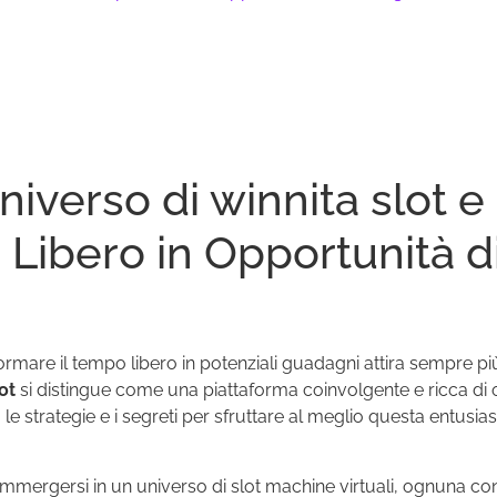
niverso di winnita slot e
Libero in Opportunità d
ormare il tempo libero in potenziali guadagni attira sempre pi
ot
si distingue come una piattaforma coinvolgente e ricca di 
le strategie e i segreti per sfruttare al meglio questa entusi
immergersi in un universo di slot machine virtuali, ognuna co