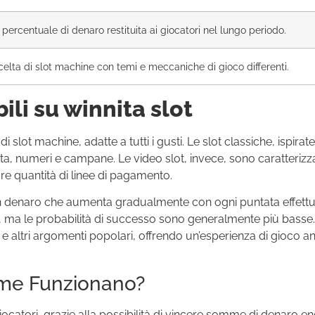
a percentuale di denaro restituita ai giocatori nel lungo periodo.
elta di slot machine con temi e meccaniche di gioco differenti.
ili su winnita slot
slot machine, adatte a tutti i gusti. Le slot classiche, ispirate
ta, numeri e campane. Le video slot, invece, sono caratterizz
re quantità di linee di pagamento.
n denaro che aumenta gradualmente con ogni puntata effettu
li, ma le probabilità di successo sono generalmente più basse. 
i e altri argomenti popolari, offrendo un’esperienza di gioco a
ome Funzionano?
ocatori, grazie alla possibilità di vincere somme di denaro eno