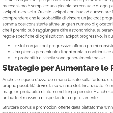
meccanismo è semplice: una piccola percentuale di ogni pun
jackpot in crescita. Questo jackpot continua ad aumentare f
comprendere che le probabilità di vincere un jackpot progr
somma così consistente attrae un gran numero di giocatori. Sp
che il premio può raggiungere cifre astronomiche, superando 
regole specifiche di ogni slot con jackpot progressivo, in q
Le slot con jackpot progressivo offrono premi consiste
Una piccola percentuale di ogni puntata contribuisce a
Le probabilità di vincita sono generalmente basse.
Strategie per Aumentare le P
Anche se il gioco d’azzardo rimane basato sulla fortuna, ci
proprie possibilità di vincita su winnita slot. Innanzitutto,
maggiori probabilità di ritorno nel lungo periodo. È anche c
un budget massimo e rispettandolo rigorosamente.
Sfruttare bonus e promozioni offerte dalla piattaforma winnita