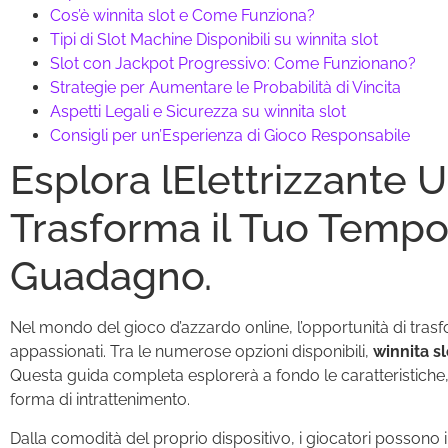
Cos’è winnita slot e Come Funziona?
Tipi di Slot Machine Disponibili su winnita slot
Slot con Jackpot Progressivo: Come Funzionano?
Strategie per Aumentare le Probabilità di Vincita
Aspetti Legali e Sicurezza su winnita slot
Consigli per un’Esperienza di Gioco Responsabile
Esplora lElettrizzante U
Trasforma il Tuo Tempo 
Guadagno.
Nel mondo del gioco d’azzardo online, l’opportunità di trasf
appassionati. Tra le numerose opzioni disponibili,
winnita sl
Questa guida completa esplorerà a fondo le caratteristiche, 
forma di intrattenimento.
Dalla comodità del proprio dispositivo, i giocatori possono 