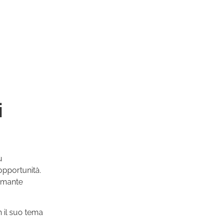
i
ù
opportunità.
asmante
n il suo tema