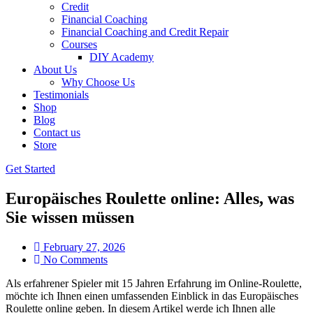
Credit
Financial Coaching
Financial Coaching and Credit Repair
Courses
DIY Academy
About Us
Why Choose Us
Testimonials
Shop
Blog
Contact us
Store
Get Started
Europäisches Roulette online: Alles, was
Sie wissen müssen
February 27, 2026
No Comments
Als erfahrener Spieler mit 15 Jahren Erfahrung im Online-Roulette,
möchte ich Ihnen einen umfassenden Einblick in das Europäisches
Roulette online geben. In diesem Artikel werde ich Ihnen alle