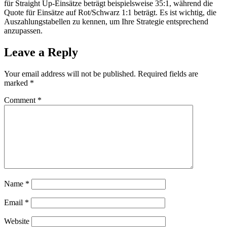
für Straight Up-Einsätze beträgt beispielsweise 35:1, während die
Quote für Einsätze auf Rot/Schwarz 1:1 beträgt. Es ist wichtig, die
Auszahlungstabellen zu kennen, um Ihre Strategie entsprechend
anzupassen.
Leave a Reply
Your email address will not be published.
Required fields are
marked
*
Comment
*
Name
*
Email
*
Website