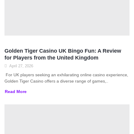
Golden Tiger Casino UK Bingo Fun: A Review
for Players from the United Kingdom
April 27, 2026
For UK players seeking an exhilarating online casino experience‚
Golden Tiger Casino offers a diverse range of games‚..
Read More