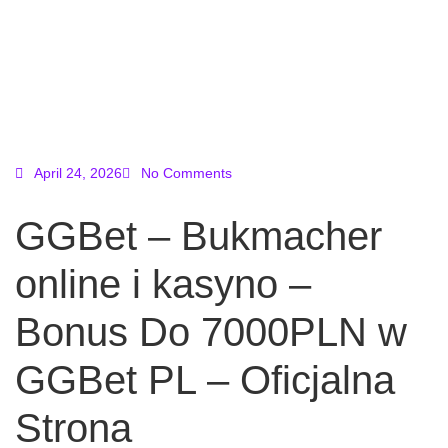
Strona.8464
April 24, 2026
No Comments
GGBet – Bukmacher
online i kasyno –
Bonus Do 7000PLN w
GGBet PL – Oficjalna
Strona