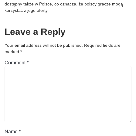
dostępny także w Polsce, co oznacza, że polscy gracze mogą
korzystać z jego oferty.
Leave a Reply
Your email address will not be published.
Required fields are
marked
*
Comment
*
Name
*