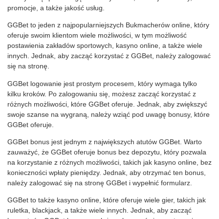
promocje, a także jakość usług.
GGBet to jeden z najpopularniejszych Bukmacherów online, który
oferuje swoim klientom wiele możliwości, w tym możliwość
postawienia zakładów sportowych, kasyno online, a także wiele
innych. Jednak, aby zacząć korzystać z GGBet, należy zalogować
się na stronę.
GGBet logowanie jest prostym procesem, który wymaga tylko
kilku kroków. Po zalogowaniu się, możesz zacząć korzystać z
różnych możliwości, które GGBet oferuje. Jednak, aby zwiększyć
swoje szanse na wygraną, należy wziąć pod uwagę bonusy, które
GGBet oferuje.
GGBet bonus jest jednym z największych atutów GGBet. Warto
zauważyć, że GGBet oferuje bonus bez depozytu, który pozwala
na korzystanie z różnych możliwości, takich jak kasyno online, bez
konieczności wpłaty pieniędzy. Jednak, aby otrzymać ten bonus,
należy zalogować się na stronę GGBet i wypełnić formularz.
GGBet to także kasyno online, które oferuje wiele gier, takich jak
ruletka, blackjack, a także wiele innych. Jednak, aby zacząć