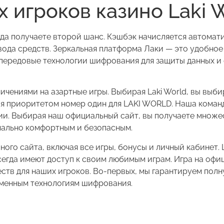
 игроков казино Laki 
егда получаете второй шанс. Кэшбэк начисляется автомат
вода средств. Зеркальная платформа Лаки — это удобно
 передовые технологии шифрования для защиты данных и
ничениями на азартные игры. Выбирая Laki World, вы выб
тся приоритетом номер один для LAKI WORLD. Наша коман
ии. Выбирая наш официальный сайт, вы получаете множе
мально комфортным и безопасным.
ого сайта, включая все игры, бонусы и личный кабинет.
сегда имеют доступ к своим любимым играм. Игра на оф
тв для наших игроков. Во-первых, мы гарантируем пол
еменным технологиям шифрования.