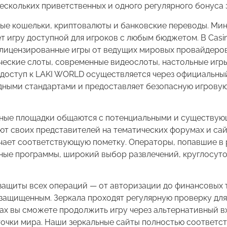
ескольких приветственных и одного регулярного бонуса 
ные кошельки, криптовалюты и банковские переводы. Ми
т игру доступной для игроков с любым бюджетом. В Casin
о лицензированные игры от ведущих мировых провайдеро
ческие слоты, современные видеослоты, настольные игры 
 доступ к LAKI WORLD осуществляется через официальны
дными стандартами и предоставляет безопасную игровую
ртные площадки общаются с потенциальными и существу
ют своих представителей на тематических форумах и сай
чает соответствующую пометку. Операторы, попавшие в р
ные программы, широкий выбор развлечений, круглосут
ащиты всех операций — от авторизации до финансовых 
защищенным. Зеркала проходят регулярную проверку для
х вы сможете продолжить игру через альтернативный вхо
точки мира. Наши зеркальные сайты полностью соответс