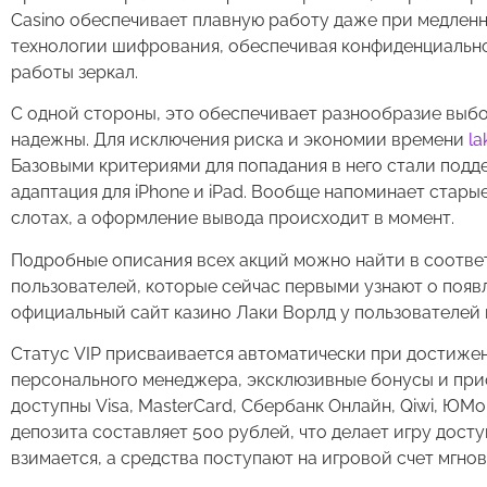
Casino обеспечивает плавную работу даже при медлен
технологии шифрования, обеспечивая конфиденциально
работы зеркал.
С одной стороны, это обеспечивает разнообразие выбо
надежны. Для исключения риска и экономии времени
la
Базовыми критериями для попадания в него стали подд
адаптация для iPhone и iPad. Вообще напоминает стары
слотах, а оформление вывода происходит в момент.
Подробные описания всех акций можно найти в соответ
пользователей, которые сейчас первыми узнают о появ
официальный сайт казино Лаки Ворлд у пользователей 
Статус VIP присваивается автоматически при достижен
персонального менеджера, эксклюзивные бонусы и приор
доступны Visa, MasterCard, Сбербанк Онлайн, Qiwi, Ю
депозита составляет 500 рублей, что делает игру дост
взимается, а средства поступают на игровой счет мгнов