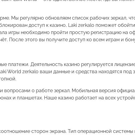
орме. Мы регулярно обновляем список рабочих зеркал, чт
блокирован доступ к казино, Laki zerkalo поможет обойти
ачала игры необходимо пройти простую регистрацию на 
ёт. После этого вы получите доступ ко всем играм и бон
ые платежи. Деятельность казино регулируется лицензи
aki World zerkalo ваши данные и средства находятся под 
топной.
и вопросами о работе зеркал. Мобильная версия официа
онах и планшетах. Наше казино работает на всех устрой
 соотношение сторон экрана. Тип операционной системы 