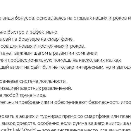
 виды бонусов, основываясь на отзывах наших игроков 
но быстро и эффективно.
 сайт в браузере на смартфоне.
сов для новых и постоянных игроков.
е станет важным шагом в развитии компании.
ляя профессиональную помощь на нескольких языках.
аждый визит на сайт был не только интересным, но и выгод
овневая система лояльности.
низацией азартных развлечений.
в любой точке мира.
тельным требованиям и обеспечивают безопасность игр
вовать в акциях и турнирах прямо со смартфона или план
 вывод средств, особенно если сумма вашего выигрыша 
сайт Laki World — это единственное место, где вы може