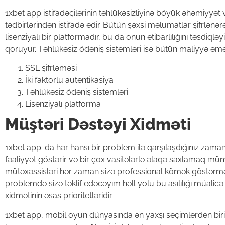
1xbet app istifadəçilərinin təhlükəsizliyinə böyük əhəmiyyət
tədbirlərindən istifadə edir. Bütün şəxsi məlumatlar şifrlən
lisenziyalı bir platformadır, bu da onun etibarlılığını təsdiqlə
qoruyur. Təhlükəsiz ödəniş sistemləri isə bütün maliyyə əməli
SSL şifrləməsi
İki faktorlu autentikasiya
Təhlükəsiz ödəniş sistemləri
Lisenziyalı platforma
Müştəri Dəstəyi Xidməti
1xbet app-da hər hansı bir problem ilə qarşılaşdığınız zama
fəaliyyət göstərir və bir çox vasitələrlə əlaqə saxlamaq müm
mütəxəssisləri hər zaman sizə professional kömək göstərməy
problemdə sizə təklif edəcəyım həll yolu bu asılılığı müalicə 
xidmətinin əsas prioritetləridir.
1xbet app, mobil oyun dünyasında ən yaxşı seçimlerden biridir