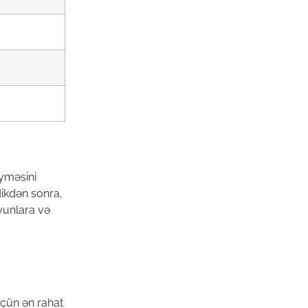
üyməsini
dikdən sonra,
yunlara və
üçün ən rahat