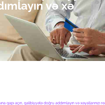
dımlayın və xə
 qapı açın, qalibiyyətə doğru addımlayın və xəyallarınızı real