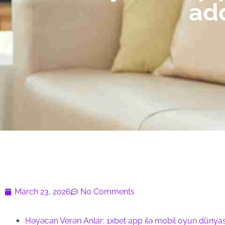
ad
March 23, 2026
No Comments
Həyəcan Verən Anlar: 1xbet app ilə mobil oyun dünyasına