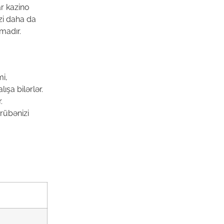
ar kazino
zi daha da
rmadır.
mi,
ışa bilərlər.
.
crübənizi