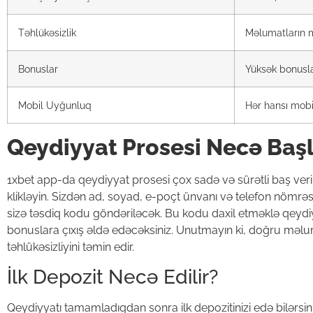
Təhlükəsizlik
Məlumatların m
Bonuslar
Yüksək bonusl
Mobil Uyğunluq
Hər hansı mobil
Qeydiyyat Prosesi Necə Başl
1xbet app-da qeydiyyat prosesi çox sadə və sürətli baş veri
klikləyin. Sizdən ad, soyad, e-poçt ünvanı və telefon nömrəs
sizə təsdiq kodu göndəriləcək. Bu kodu daxil etməklə qeydi
bonuslara çıxış əldə edəcəksiniz. Unutmayın ki, doğru məlum
təhlükəsizliyini təmin edir.
İlk Depozit Necə Edilir?
Qeydiyyatı tamamladıqdan sonra ilk depozitinizi edə bilərsini