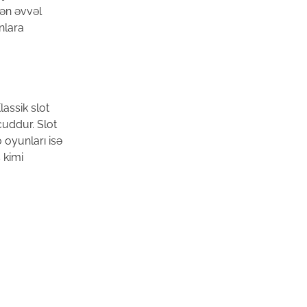
dən əvvəl
nlara
assik slot
cuddur. Slot
 oyunları isə
 kimi