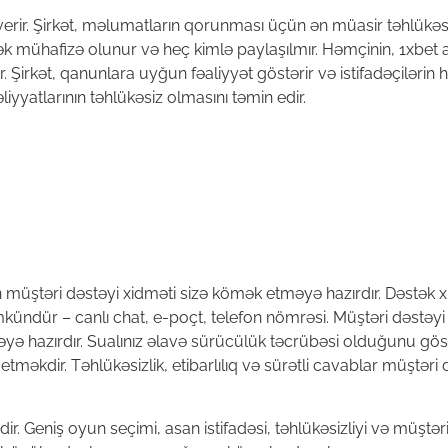
 verir. Şirkət, məlumatların qorunması üçün ən müasir təhlükəsi
ərək mühafizə olunur və heç kimlə paylaşılmır. Həmçinin, 1xbet
yir. Şirkət, qanunlara uyğun fəaliyyət göstərir və istifadəçilərin 
yyatlarının təhlükəsiz olmasını təmin edir.
n müştəri dəstəyi xidməti sizə kömək etməyə hazırdır. Dəstək 
kündür – canlı chat, e-poçt, telefon nömrəsi. Müştəri dəstəyi
ə hazırdır. Sualınız əlavə sürücülük təcrübəsi olduğunu göst
etməkdir. Təhlükəsizlik, etibarlılıq və sürətli cavablar müştəri 
. Geniş oyun seçimi, asan istifadəsi, təhlükəsizliyi və müştəri