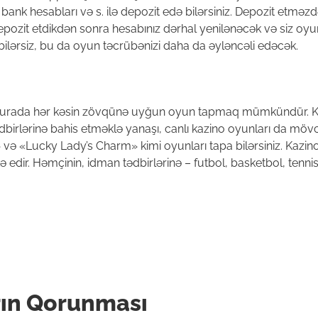
, bank hesabları və s. ilə depozit edə bilərsiniz. Depozit etməz
ozit etdikdən sonra hesabınız dərhal yenilənəcək və siz oyu
bilərsiz, bu da oyun təcrübənizi daha da əyləncəli edəcək.
 Burada hər kəsin zövqünə uyğun oyun tapmaq mümkündür. Kl
birlərinə bahis etməklə yanaşı, canlı kazino oyunları da möv
və «Lucky Lady’s Charm» kimi oyunları tapa bilərsiniz. Kazino
ə edir. Həmçinin, idman tədbirlərinə – futbol, basketbol, tennis
rın Qorunması