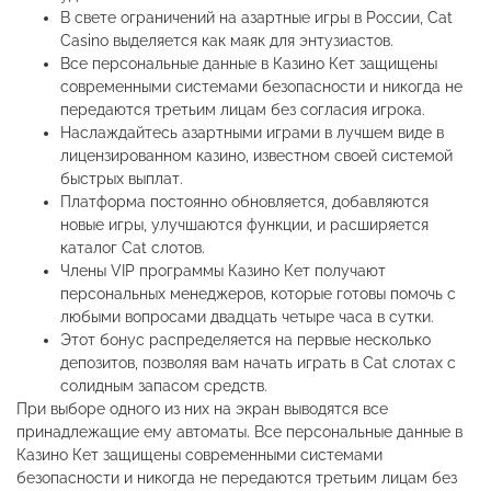
В свете ограничений на азартные игры в России, Cat
Casino выделяется как маяк для энтузиастов.
Все персональные данные в Казино Кет защищены
современными системами безопасности и никогда не
передаются третьим лицам без согласия игрока.
Наслаждайтесь азартными играми в лучшем виде в
лицензированном казино, известном своей системой
быстрых выплат.
Платформа постоянно обновляется, добавляются
новые игры, улучшаются функции, и расширяется
каталог Cat слотов.
Члены VIP программы Казино Кет получают
персональных менеджеров, которые готовы помочь с
любыми вопросами двадцать четыре часа в сутки.
Этот бонус распределяется на первые несколько
депозитов, позволяя вам начать играть в Cat слотах с
солидным запасом средств.
При выборе одного из них на экран выводятся все
принадлежащие ему автоматы. Все персональные данные в
Казино Кет защищены современными системами
безопасности и никогда не передаются третьим лицам без