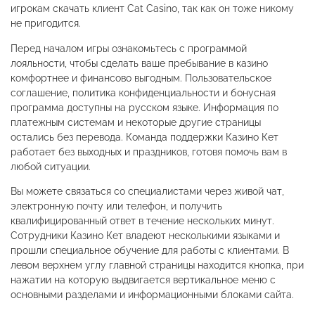
игрокам скачать клиент Cat Casino, так как он тоже никому
не пригодится.
Перед началом игры ознакомьтесь с программой
лояльности, чтобы сделать ваше пребывание в казино
комфортнее и финансово выгодным. Пользовательское
соглашение, политика конфиденциальности и бонусная
программа доступны на русском языке. Информация по
платежным системам и некоторые другие страницы
остались без перевода. Команда поддержки Казино Кет
работает без выходных и праздников, готовя помочь вам в
любой ситуации.
Вы можете связаться со специалистами через живой чат,
электронную почту или телефон, и получить
квалифицированный ответ в течение нескольких минут.
Сотрудники Казино Кет владеют несколькими языками и
прошли специальное обучение для работы с клиентами. В
левом верхнем углу главной страницы находится кнопка, при
нажатии на которую выдвигается вертикальное меню с
основными разделами и информационными блоками сайта.