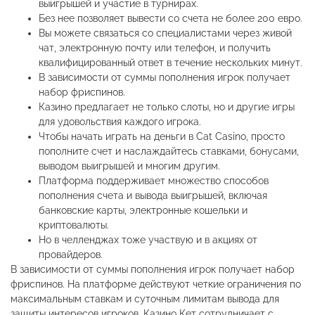
выигрышей и участие в турнирах.
Без нее позволяет вывести со счета не более 200 евро.
Вы можете связаться со специалистами через живой
чат, электронную почту или телефон, и получить
квалифицированный ответ в течение нескольких минут.
В зависимости от суммы пополнения игрок получает
набор фриспинов.
Казино предлагает не только слоты, но и другие игры
для удовольствия каждого игрока.
Чтобы начать играть на деньги в Cat Casino, просто
пополните счет и наслаждайтесь ставками, бонусами,
выводом выигрышей и многим другим.
Платформа поддерживает множество способов
пополнения счета и вывода выигрышей, включая
банковские карты, электронные кошельки и
криптовалюты.
Но в челленджах тоже участвую и в акциях от
провайдеров.
В зависимости от суммы пополнения игрок получает набор
фриспинов. На платформе действуют четкие ограничения по
максимальным ставкам и суточным лимитам вывода для
защиты интересов игроков. Казино Кет сотрудничает с