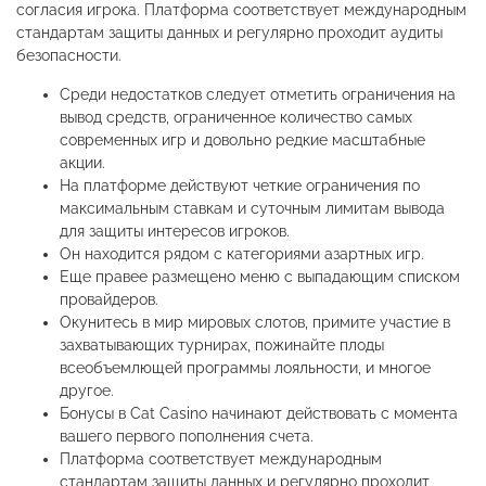
согласия игрока. Платформа соответствует международным
стандартам защиты данных и регулярно проходит аудиты
безопасности.
Среди недостатков следует отметить ограничения на
вывод средств, ограниченное количество самых
современных игр и довольно редкие масштабные
акции.
На платформе действуют четкие ограничения по
максимальным ставкам и суточным лимитам вывода
для защиты интересов игроков.
Он находится рядом с категориями азартных игр.
Еще правее размещено меню с выпадающим списком
провайдеров.
Окунитесь в мир мировых слотов, примите участие в
захватывающих турнирах, пожинайте плоды
всеобъемлющей программы лояльности, и многое
другое.
Бонусы в Cat Casino начинают действовать с момента
вашего первого пополнения счета.
Платформа соответствует международным
стандартам защиты данных и регулярно проходит